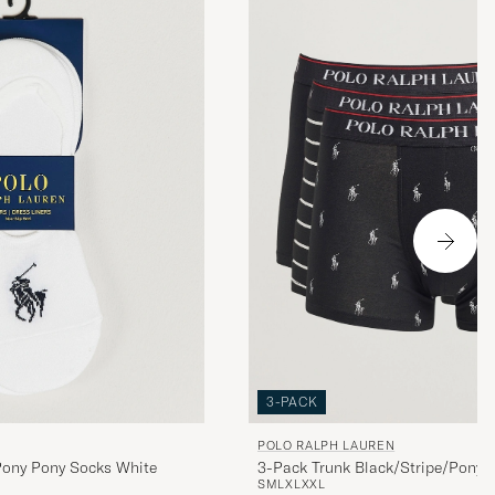
3-PACK
POLO RALPH LAUREN
Pony Pony Socks White
3-Pack Trunk Black/Stripe/Pony
S
M
L
XL
XXL