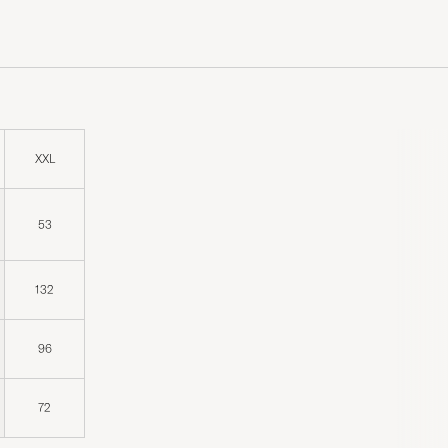
XXL
53
132
96
72