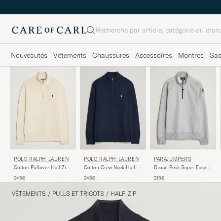
Rechercher
Nouveautés
Vêtements
Chaussures
Accessoires
Montres
Sa
POLO RALPH LAUREN
POLO RALPH LAUREN
PARAJUMPERS
Cotton Pullover Half Zip
Cotton Crew Neck Half-
Broad Peak Super Easy
Andover Cream
Zip Hunter Navy
Half Zip Sweatshirt Ash
245€
245€
215€
Grey Melange
VÊTEMENTS
/
PULLS ET TRICOTS
/
HALF-ZIP