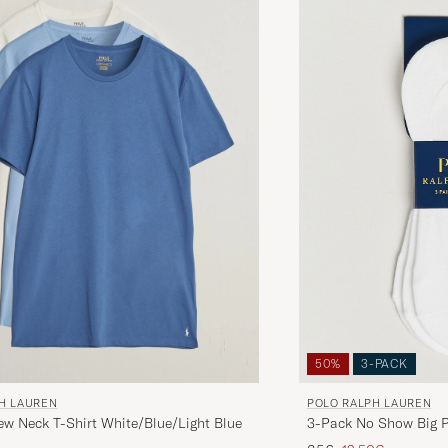
50%
3-PACK
POLO RALPH LAUREN
H LAUREN
3-Pack No Show Big 
ew Neck T-Shirt White/Blue/Light Blue