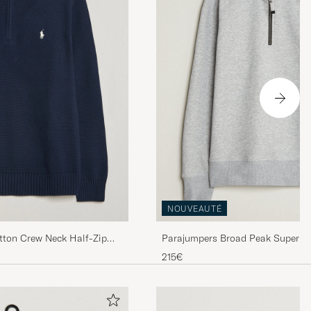
NOUVEAUTÉ
tton Crew Neck Half-Zip
Parajumpers Broad Peak Super Ea
Sweatshirt Ash Grey Melange
215€