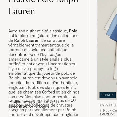
Lauren
Avec son authenticité classique,
Polo
est la pierre angulaire des collections
de
Ralph Lauren
. Le caractère
véritablement transatlantique de la
marque associe une esthétique
décontractée de l'Ivy League
américaine à un style anglais plus
raffiné et est devenu l'incarnation du
style de vie preppy. Le logo
emblématique du joueur de polo de
Ralph Lauren est devenu un symbole
mondial de tradition et d'authenticité,
englobant tout, des classiques tels
que les chemises Oxford et les chinos
3-PACK
aux modèles plus contemporains où
Ce qui a commencé il y a plus de 50
le style preppy rencontre la
ans par une collection de cravates
POLO RALP
décontraction urbaine.
conçues personnellement par Ralph
3-Pack Cr
Lauren s'est développé pour englober
S
M
L
XL
XXL