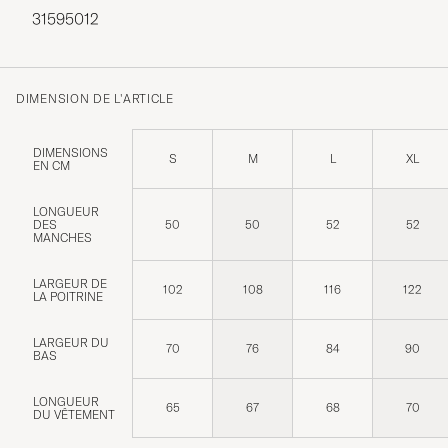
31595012
DIMENSION DE L'ARTICLE
DIMENSIONS
S
M
L
XL
EN CM
LONGUEUR
DES
50
50
52
52
MANCHES
LARGEUR DE
102
108
116
122
LA POITRINE
LARGEUR DU
70
76
84
90
BAS
LONGUEUR
65
67
68
70
DU VÊTEMENT