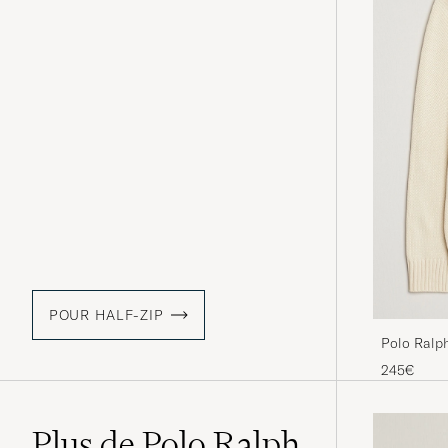
POUR HALF-ZIP
Polo Ralph
Andover 
245€
Plus de Polo Ralph