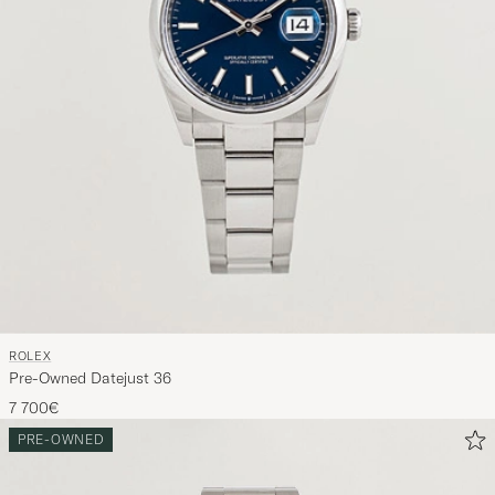
une
sélection
spécialem
conçue
pour
vous.
ROLEX
Pre-Owned Datejust 36
7 700€
PRE-OWNED