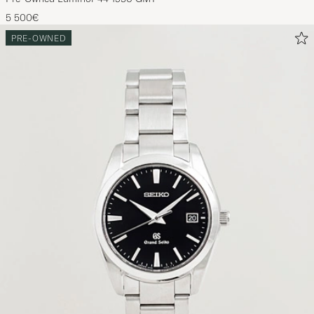
5 500€
PRE-OWNED