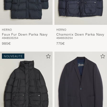
HERNO
HERNO
Faux Fur Down Parka Navy
Chamonix Down Parka Navy
46
48
50
52
54
46
48
50
52
54
985€
775€
NOUVEAUTÉ