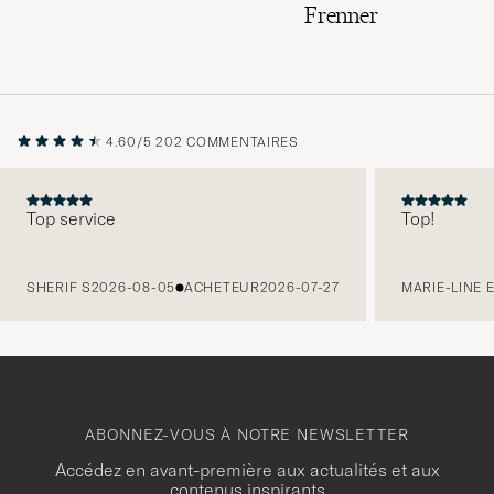
Frenner
4.60/5
202 COMMENTAIRES
Top service
Top!
PRÉCÉDENT
SHERIF S
2026-08-05
ACHETEUR
2026-07-27
MARIE-LINE 
ABONNEZ-VOUS À NOTRE NEWSLETTER
Accédez en avant-première aux actualités et aux
contenus inspirants