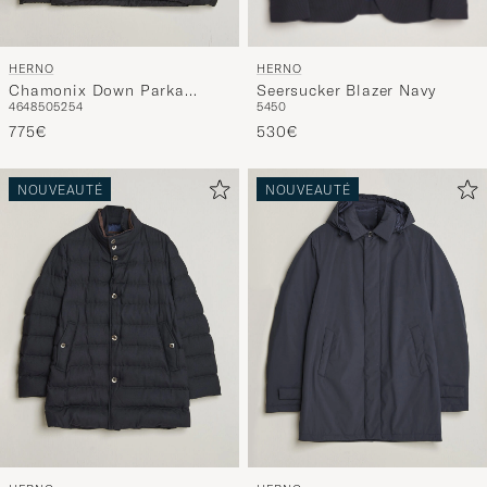
HERNO
HERNO
Seersucker Blazer Navy
Chamonix Down Parka
54
50
46
48
50
52
54
Black
530€
775€
NOUVEAUTÉ
NOUVEAUTÉ