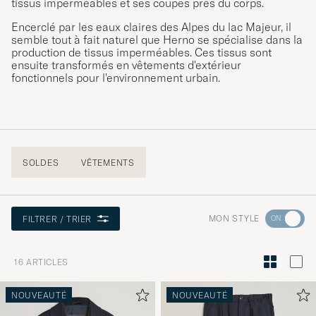
tissus imperméables et ses coupes près du corps.
Encerclé par les eaux claires des Alpes du lac Majeur, il
semble tout à fait naturel que Herno se spécialise dans la
production de tissus imperméables. Ces tissus sont
ensuite transformés en vêtements d'extérieur
fonctionnels pour l'environnement urbain.
SOLDES
VÊTEMENTS
Rendez-
MON STYLE
FILTRER / TRIER
vous
dans
16
ARTICLES
la
section
NOUVEAUTÉ
NOUVEAUTÉ
Conseils