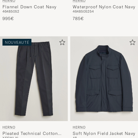
HERNO
HERNO
Flannel Down Coat Navy
Waterproof Nylon Coat Navy
46
48
50
52
46
48
50
52
54
995€
785€
NOUVEAUTÉ
HERNO
HERNO
Pleated Technical Cotton
Soft Nylon Field Jacket Navy