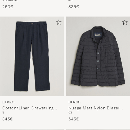
XS
S
M
L
XL
48
Trousers Navy
260€
835€
HERNO
HERNO
Cotton/Linen Drawstring
Nuage Matt Nylon Blazer
S
52
Pants Navy
Navy
345€
645€