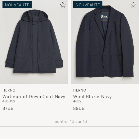
NOUVEAUTÉ
NOUVEAUTÉ
HERNO
HERNO
Waterproof Down Coat Navy
Wool Blazer Navy
48
50
52
48
52
875€
895€
montrer
16
sur
16