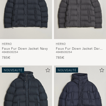
HERNO
HERNO
Faux Fur Down Jacket Navy
Faux Fur Down Jacket Dark
46
48
50
52
54
46
48
50
52
54
Grey
785€
785€
NOUVEAUTÉ
NOUVEAUTÉ