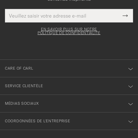
Adresse
Merci
Ce
de
Submi
pour
champ
courrier
Newsl
doit
électronique
votre
Form
EN SAVOIR PLUS SUR NOTRE
être
POLITIQUE DE CONFIDENTIALITÉ
inscription
rempli
à
notre
newsletter
CARE OF CARL
SERVICE CLIENTÈLE
MÉDIAS SOCIAUX
COORDONNÉES DE L'ENTREPRISE