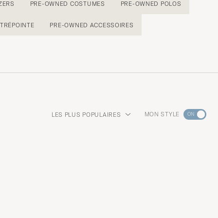
ZERS
PRE-OWNED COSTUMES
PRE-OWNED POLOS
TRÉPOINTE
PRE-OWNED ACCESSOIRES
Rendez-
MON STYLE
LES PLUS POPULAIRES
vous
dans
la
section
Conseils
de
style
pour