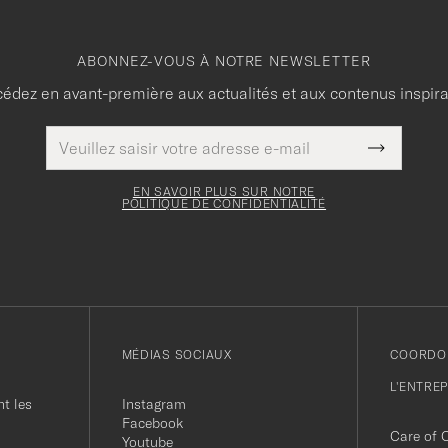
ABONNEZ-VOUS À NOTRE NEWSLETTER
édez en avant-première aux actualités et aux contenus inspir
Adresse
Ce
de
Submit
champ
courrier
Newslette
doit
électronique
Form
EN SAVOIR PLUS SUR NOTRE
être
POLITIQUE DE CONFIDENTIALITÉ
rempli
MÉDIAS SOCIAUX
COORDO
L'ENTRE
t les
Instagram
Facebook
Care of 
Youtube