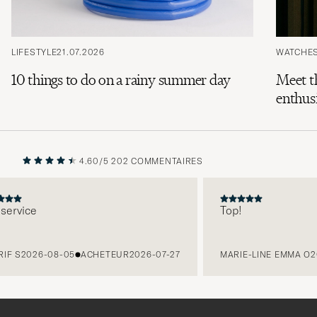
LIFESTYLE
21.07.2026
WATCHE
10 things to do on a rainy summer day
Meet t
enthusi
4.60/5
202 COMMENTAIRES
PRÉCÉDENT
SUIVANT
ervice
Top!
F S
2026-08-05
ACHETEUR
2026-07-27
MARIE-LINE EMMA O
202