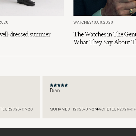
2026
WATCHES
16.06.2026
e well-dressed summer
The Watches in The Gen
What They Say About Th
Bian
EUR
2026-07-20
MOHAMED H
2026-07-27
ACHETEUR
2026-07-1