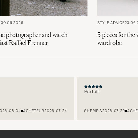
S
30.06.2026
STYLE ADVICE
23.06.
he photographer and watch
5 pieces for th
ast Raffael Frenner
wardrobe
Parfait
6-08-04
ACHETEUR
2026-07-24
SHERIF S
2026-07-29
ACHET