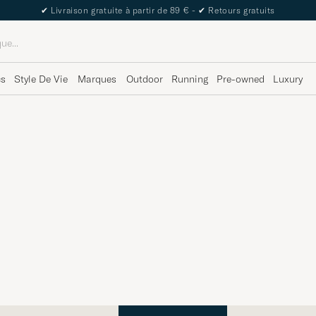
✔
Livraison gratuite à partir de 89 € -
✔
Retours gratuits
cs
Style De Vie
Marques
Outdoor
Running
Pre-owned
Luxury