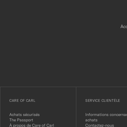
Acc
Merci
pour
votre
inscription
à
notre
newsletter
CARE OF CARL
SERVICE CLIENTÈLE
Achats sécurisés
Informations concernan
The Passport
achats
À propos de Care of Carl
Contactez-nous