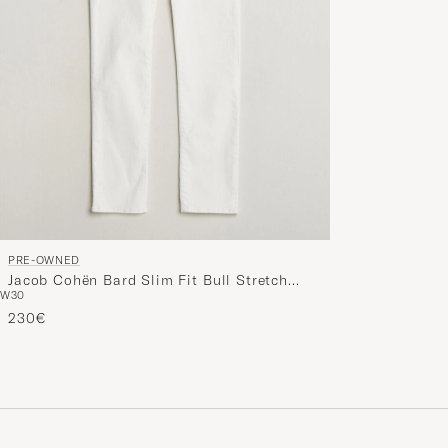
PRE-OWNED
Jacob Cohën Bard Slim Fit Bull Stretch
W30
Jeans White W30
230€