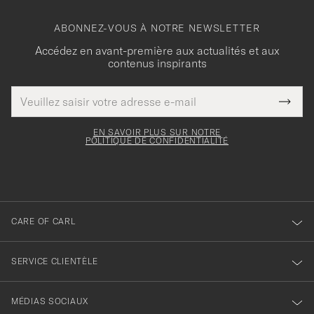
ABONNEZ-VOUS À NOTRE NEWSLETTER
Accédez en avant-première aux actualités et aux
contenus inspirants
Adresse
Merci
Ce
de
Submi
pour
champ
courrier
Newsl
doit
électronique
votre
Form
EN SAVOIR PLUS SUR NOTRE
être
POLITIQUE DE CONFIDENTIALITÉ
inscription
rempli
à
notre
newsletter
CARE OF CARL
SERVICE CLIENTÈLE
MÉDIAS SOCIAUX