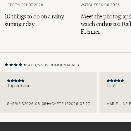
LIFESTYLE
21.07.2026
WATCHES
30.06.2026
10 things to do on a rainy
Meet the photograph
summer day
watch enthusiast Raff
Frenner
4.60/5
202 COMMENTAIRES
Top service
Top!
PRÉCÉDENT
SHERIF S
2026-08-05
ACHETEUR
2026-07-27
MARIE-LINE 