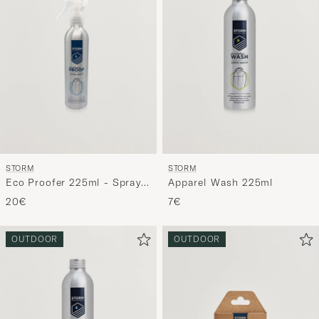
STORM
STORM
Eco Proofer 225ml - Spray
Apparel Wash 225ml
On
20€
7€
OUTDOOR
OUTDOOR