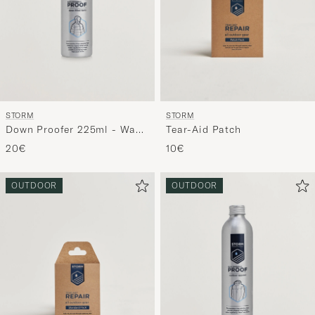
STORM
STORM
Down Proofer 225ml - Wash
Tear-Aid Patch
In
20€
10€
OUTDOOR
OUTDOOR