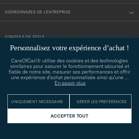
COORDONNÉES DE L'ENTREPRISE
CONSEILS DE STYLE
Personnalisez votre expérience d’achat !
Besoin d'aide pour trouver votre style ? Laissez-nous vous guider,
contact@careofcarl.com
nous sommes heureux de vous aider !
CareOfCarl.fr utilise des cookies et des technologies
similaires pour assurer le fonctionnement sécurisé et
CONSEILS DE STYLE
fiable de notre site, mesurer ses performances et offrir
une expérience d’achat personnalisée ainsi qu’une
…
En savoir plus
© Care of Carl 2026
UNIQUEMENT NÉCESSAIRE
GÉRER LES PRÉFÉRENCES
ACCEPTER TOUT