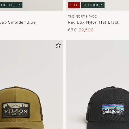
OUTDOOR
50%
OUTDOOR
THE NORTH FACE
Cap Smolder Blue
Red Box Nylon Hat Black
Prix ordinaire
Prix réduit
65€
32,50€