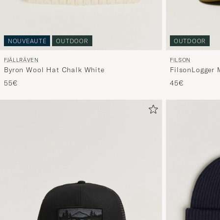
NOUVEAUTÉ
OUTDOOR
OUTDOOR
FJÄLLRÄVEN
FILSON
Byron Wool Hat Chalk White
FilsonLogger
55€
45€