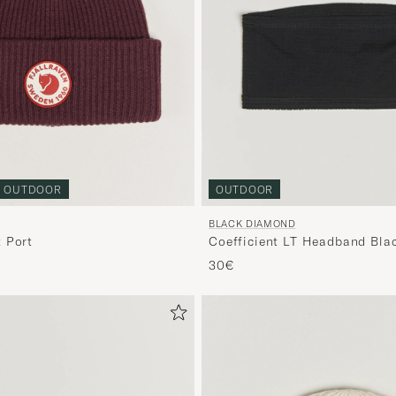
OUTDOOR
OUTDOOR
BLACK DIAMOND
 Port
Coefficient LT Headband Bla
30€