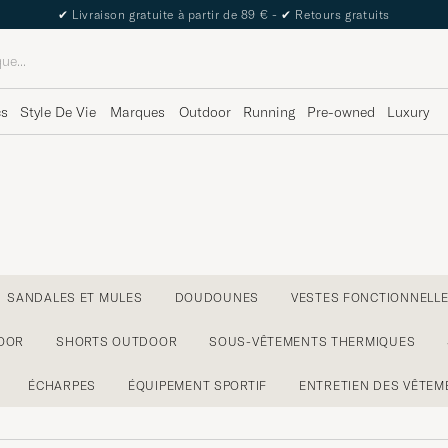
✔
Livraison gratuite à partir de 89 € -
✔
Retours gratuits
cs
Style De Vie
Marques
Outdoor
Running
Pre-owned
Luxury
SANDALES ET MULES
DOUDOUNES
VESTES FONCTIONNELL
OOR
SHORTS OUTDOOR
SOUS-VÊTEMENTS THERMIQUES
ÉCHARPES
ÉQUIPEMENT SPORTIF
ENTRETIEN DES VÊTEM