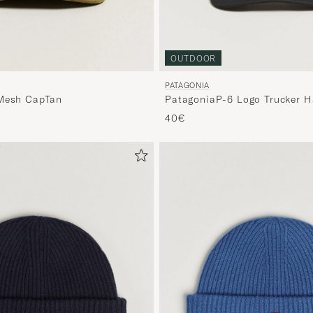
OUTDOOR
PATAGONIA
PatagoniaP-6 Logo Trucker H
 Mesh CapTan
40€