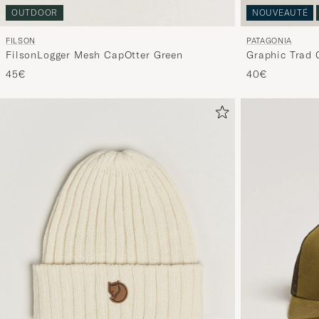
OUTDOOR
NOUVEAUTÉ
FILSON
PATAGONIA
FilsonLogger Mesh CapOtter Green
Graphic Trad 
45€
40€