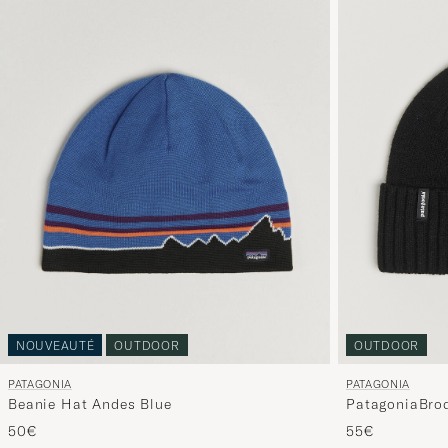
OUTDOOR
NOUVEAUTÉ
OUTDOOR
PATAGONIA
PATAGONIA
PatagoniaBro
Beanie Hat Andes Blue
55€
50€