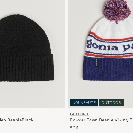
NOUVEAUTÉ
OUTDOOR
PATAGONIA
deo BeanieBlack
Powder Town Beanie Viking B
50€