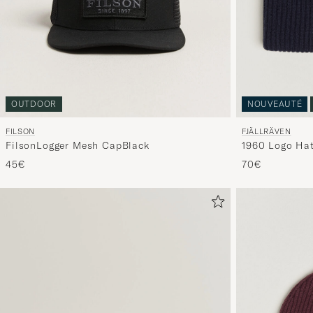
OUTDOOR
NOUVEAUTÉ
FILSON
FJÄLLRÄVEN
FilsonLogger Mesh CapBlack
1960 Logo Hat
45€
70€