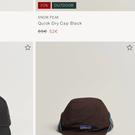
spéciale
20%
OUTDOOR
conçue
pour
SNOW PEAK
Quick Dry Cap Black
vous.
Prix ordinaire
Prix réduit
65€
52€