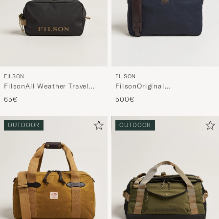
FILSON
FILSON
FilsonAll Weather Travel
FilsonOriginal
PackBlack
BriefcaseNavy
65€
500€
OUTDOOR
OUTDOOR