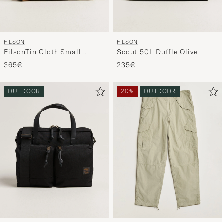
FILSON
FILSON
FilsonTin Cloth Small
Scout 50L Duffle Olive
DuffleDark Tan
365€
235€
OUTDOOR
20%
OUTDOOR