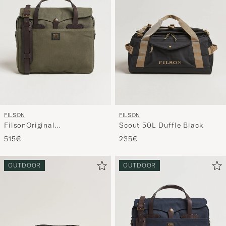
FILSON
FILSON
FilsonOriginal
Scout 50L Duffle Black
BriefcaseOtter Green
515€
235€
OUTDOOR
OUTDOOR