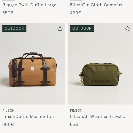
FilsonTin Cloth Compact
Rugged Twill Duffle Large
BriefcaseDark Tan
Tan
420€
650€
OUTDOOR
OUTDOOR
FILSON
FILSON
FilsonDuffle MediumTan
FilsonAll Weather Travel
PackOlive
600€
65€