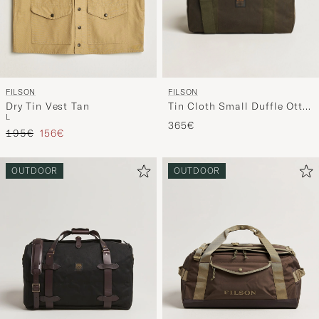
FILSON
FILSON
Tin Cloth Small Duffle Otter
Dry Tin Vest Tan
L
Green
365€
Prix ordinaire
Prix réduit
195€
156€
OUTDOOR
OUTDOOR