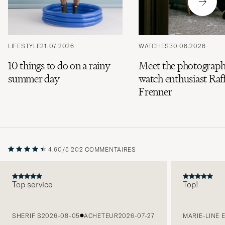
LIFESTYLE
21.07.2026
WATCHES
30.06.2026
10 things to do on a rainy
Meet the photograph
summer day
watch enthusiast Raff
Frenner
4.60/5
202 COMMENTAIRES
Top service
Top!
PRÉCÉDENT
SHERIF S
2026-08-05
ACHETEUR
2026-07-27
MARIE-LINE 