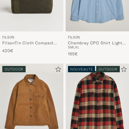
FILSON
FILSON
FilsonTin Cloth Compact
Chambray CPO Shirt Light
S
M
L
XL
BriefcaseOtter Green
Indigo
420€
165€
OUTDOOR
NOUVEAUTÉ
OUTDOOR