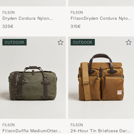
FILSON
FILSON
Dryden Cordura Nylon
FilsonDryden Cordura Nylon
Backpack Whiskey
BriefcaseOtter Green
325€
315€
OUTDOOR
OUTDOOR
FILSON
FILSON
24-Hour Tin Briefcase Dark
FilsonDuffle MediumOtter