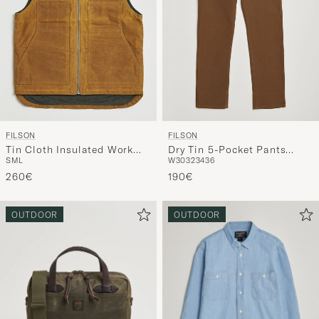
FILSON
FILSON
Tin Cloth Insulated Work
Dry Tin 5-Pocket Pants
S
M
L
W30
32
34
36
Vest Dark Tan
Whiskey
260€
190€
OUTDOOR
OUTDOOR