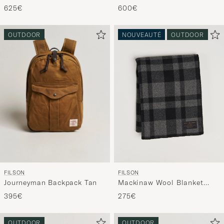
Tan
Green
600€
625€
OUTDOOR
NOUVEAUTÉ
OUTDOOR
FILSON
FILSON
Journeyman Backpack Tan
Mackinaw Wool Blanket
Charcoal
395€
275€
OUTDOOR
OUTDOOR