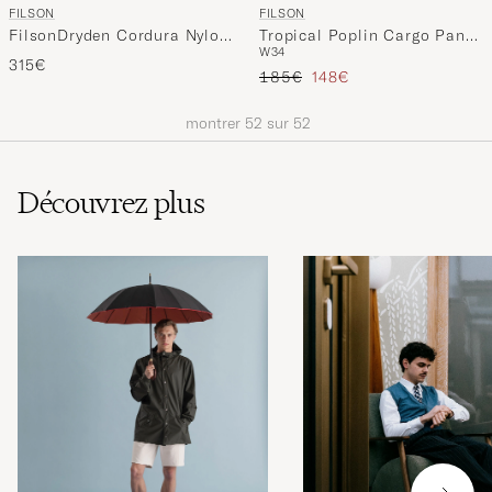
FILSON
FILSON
FilsonDryden Cordura Nylon
Tropical Poplin Cargo Pants
W34
BriefcaseBlack
Dried Sage
315€
Prix ordinaire
Prix réduit
185€
148€
montrer
52
sur
52
Découvrez plus