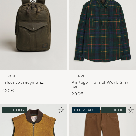
FILSON
FILSON
FilsonJourneyman
Vintage Flannel Work Shirt
S
XL
BackpackOtter Green
Green/Navy
420€
200€
OUTDOOR
NOUVEAUTÉ
OUTDOOR