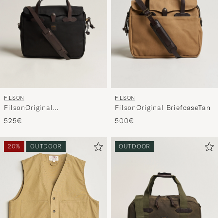
FILSON
FILSON
FilsonOriginal
FilsonOriginal BriefcaseTan
BriefcaseBlack
525€
500€
20%
OUTDOOR
OUTDOOR