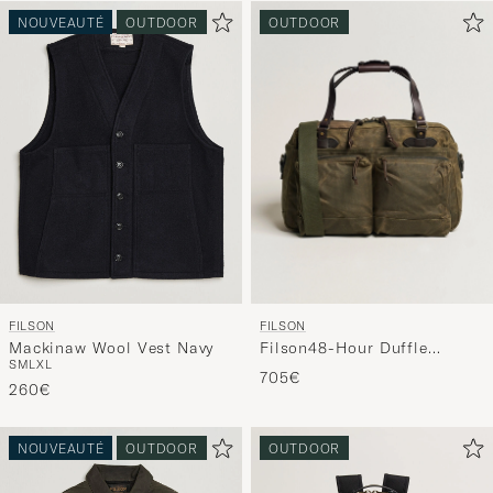
NOUVEAUTÉ
OUTDOOR
OUTDOOR
FILSON
FILSON
Filson48-Hour Duffle
Mackinaw Wool Vest Navy
S
M
L
XL
BagOtter Green
705€
260€
NOUVEAUTÉ
OUTDOOR
OUTDOOR