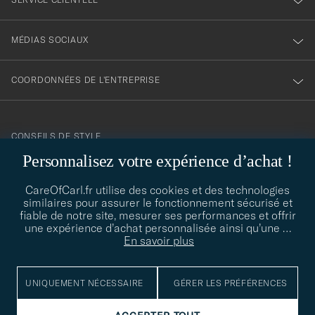
MÉDIAS SOCIAUX
COORDONNÉES DE L'ENTREPRISE
CONSEILS DE STYLE
Personnalisez votre expérience d’achat !
Besoin d'aide pour trouver votre style ? Laissez-nous vous guider,
contact@careofcarl.com
nous sommes heureux de vous aider !
CareOfCarl.fr utilise des cookies et des technologies
similaires pour assurer le fonctionnement sécurisé et
CONSEILS DE STYLE
fiable de notre site, mesurer ses performances et offrir
une expérience d’achat personnalisée ainsi qu’une
…
En savoir plus
© Care of Carl 2026
UNIQUEMENT NÉCESSAIRE
GÉRER LES PRÉFÉRENCES