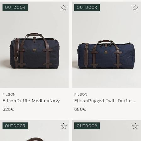
OUTDOOR
OUTDOOR
FILSON
FILSON
FilsonDuffle MediumNavy
FilsonRugged Twill Duffle
LargeNavy
625€
680€
OUTDOOR
OUTDOOR