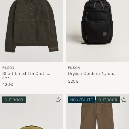
FILSON
FILSON
Short Lined Tin Cloth
Dryden Cordura Nylon
S
M
XL
Cruiser Beluga
Backpack Black
325€
420€
OUTDOOR
NOUVEAUTÉ
OUTDOOR