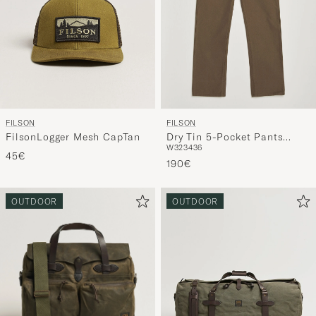
FILSON
FILSON
FilsonLogger Mesh CapTan
Dry Tin 5-Pocket Pants
W32
34
36
Marsh Olive
45€
190€
OUTDOOR
OUTDOOR