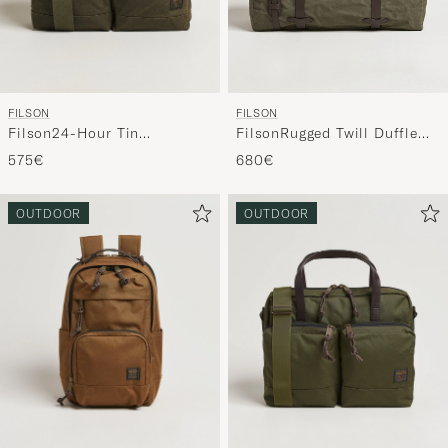
FILSON
FILSON
Filson24-Hour Tin
FilsonRugged Twill Duffle
BriefcaseOtter Green
LargeOtter Green
575€
680€
OUTDOOR
OUTDOOR