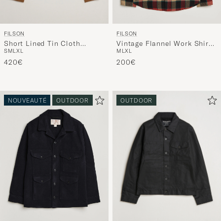
FILSON
FILSON
Short Lined Tin Cloth
Vintage Flannel Work Shirt
S
M
L
XL
M
L
XL
Cruiser Dark Tan
Red/Cream
420€
200€
NOUVEAUTÉ
OUTDOOR
OUTDOOR