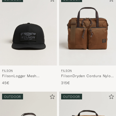
FILSON
FILSON
FilsonDryden Cordura Nylon
FilsonLogger Mesh
BriefcaseWhiskey
CapBlack
315€
45€
OUTDOOR
OUTDOOR