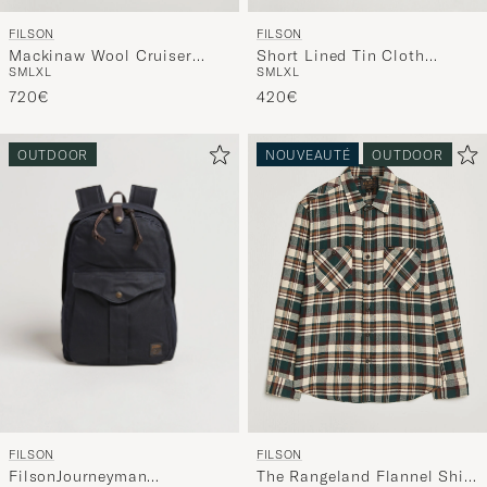
FILSON
FILSON
Short Lined Tin Cloth
Mackinaw Wool Cruiser
S
M
L
XL
S
M
L
XL
Cruiser Black
Dark Navy
420€
720€
OUTDOOR
NOUVEAUTÉ
OUTDOOR
FILSON
FILSON
FilsonJourneyman
The Rangeland Flannel Shirt