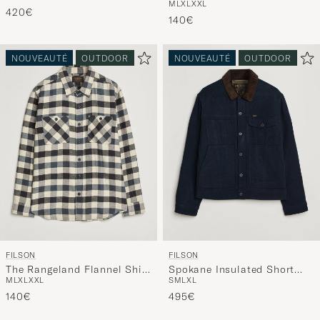
M
L
XL
XXL
BackpackNavy
Green
420€
140€
NOUVEAUTÉ
OUTDOOR
NOUVEAUTÉ
OUTDOOR
FILSON
FILSON
The Rangeland Flannel Shirt
Spokane Insulated Short
M
L
XL
XXL
S
M
L
XL
Charcoal
Cruiser Navy
140€
495€