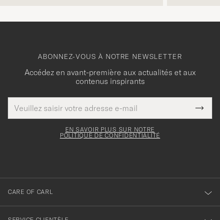
ABONNEZ-VOUS À NOTRE NEWSLETTER
Accédez en avant-première aux actualités et aux
contenus inspirants
Adresse
Merci
Ce
de
Submi
pour
champ
courrier
Newsl
doit
électronique
votre
Form
EN SAVOIR PLUS SUR NOTRE
être
POLITIQUE DE CONFIDENTIALITÉ
inscription
rempli
à
notre
newsletter
CARE OF CARL
SERVICE CLIENTÈLE