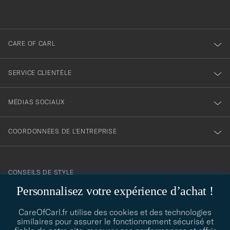
à
notre
newsletter
CARE OF CARL
SERVICE CLIENTÈLE
MÉDIAS SOCIAUX
COORDONNÉES DE L'ENTREPRISE
CONSEILS DE STYLE
Personnalisez votre expérience d’achat !
Besoin d'aide pour trouver votre style ? Laissez-nous vous guider,
contact@careofcarl.com
nous sommes heureux de vous aider !
CareOfCarl.fr utilise des cookies et des technologies
similaires pour assurer le fonctionnement sécurisé et
CONSEILS DE STYLE