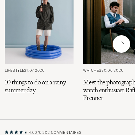
LIFESTYLE
21.07.2026
WATCHES
30.06.2026
10 things to do on a rainy
Meet the photograph
summer day
watch enthusiast Raff
Frenner
4.60/5
202 COMMENTAIRES