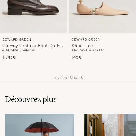
EDWARD GREEN
EDWARD GREEN
Galway Grained Boot Dark
Shoe Tree
41
41,5
43
43,5
44
45
46
41
41,5
42
43
43,5
44
45
Brown Utah Calf
1 745€
145€
montrer
6
sur
6
Découvrez plus