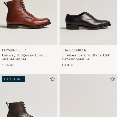
EDWARD GREEN
EDWARD GREEN
Galway Ridgeway Boot
Chelsea Oxford Black Calf
41
41,5
44,5
43,5
44
41
42
43
43,5
44
44,5
45
Rosewood Country Calf
1 745€
1 410€
CAMPAGNE