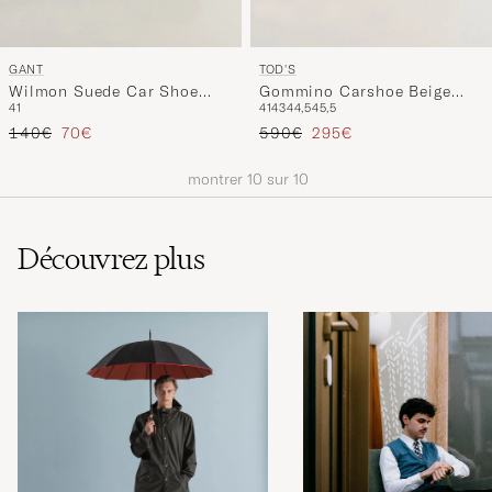
GANT
TOD'S
Wilmon Suede Car Shoe
Gommino Carshoe Beige
41
41
43
44,5
45,5
Marine
Suede
Prix ordinaire
Prix réduit
Prix ordinaire
Prix réduit
140€
70€
590€
295€
montrer
10
sur
10
Découvrez plus