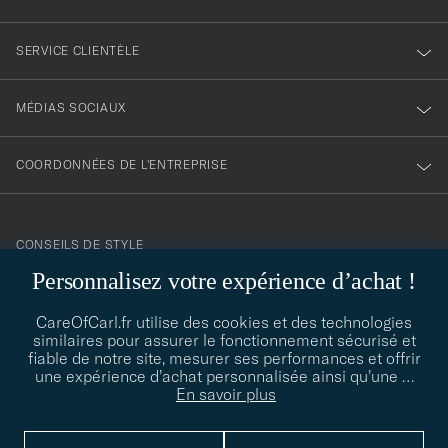
SERVICE CLIENTÈLE
MÉDIAS SOCIAUX
COORDONNÉES DE L'ENTREPRISE
CONSEILS DE STYLE
Personnalisez votre expérience d’achat !
Besoin d'aide pour trouver votre style ? Laissez-nous vous guider,
contact@careofcarl.com
nous sommes heureux de vous aider !
CareOfCarl.fr utilise des cookies et des technologies
similaires pour assurer le fonctionnement sécurisé et
CONSEILS DE STYLE
fiable de notre site, mesurer ses performances et offrir
une expérience d’achat personnalisée ainsi qu’une
…
En savoir plus
© Care of Carl 2026