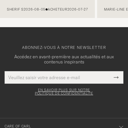
PRÉCÉDENT
SHERIF S
2026-08-05
ACHETEUR
2026-07-27
MARIE-LINE 
ABONNEZ-VOUS À NOTRE NEWSLETTER
Accédez en avant-première aux actualités et aux
contenus inspirants
Adresse
Merci
Ce
de
Submi
pour
champ
courrier
Newsl
doit
électronique
votre
Form
EN SAVOIR PLUS SUR NOTRE
être
POLITIQUE DE CONFIDENTIALITÉ
inscription
rempli
à
notre
newsletter
CARE OF CARL