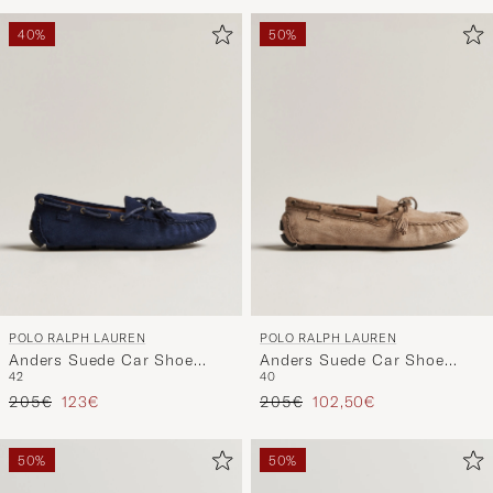
la
section
40%
50%
Conseils
de
style
pour
activer
vos
préférenc
et
découvrir
une
POLO RALPH LAUREN
POLO RALPH LAUREN
sélection
Anders Suede Car Shoe
Anders Suede Car Shoe
spécialem
42
40
Hunter Navy
Dirty Buck
conçue
Prix ordinaire
Prix réduit
Prix ordinaire
Prix réduit
205€
123€
205€
102,50€
pour
vous.
50%
50%