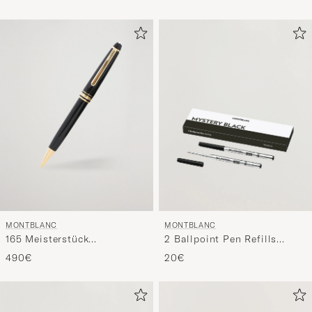
MONTBLANC
MONTBLANC
165 Meisterstück
2 Ballpoint Pen Refills
Mechanical Coated
Mystery Black
490€
20€
Classique Pencil Yellow
Gold