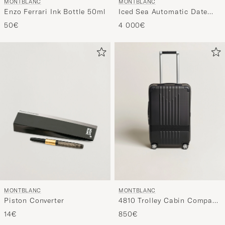
MONTBLANC
MONTBLANC
Enzo Ferrari Ink Bottle 50ml
Iced Sea Automatic Date
Black
50€
4 000€
MONTBLANC
MONTBLANC
Piston Converter
4810 Trolley Cabin Compact
Black
14€
850€