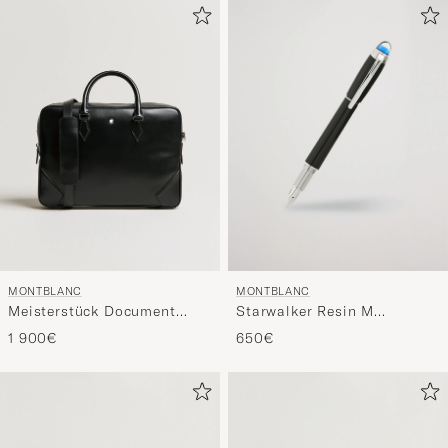
MONTBLANC
MONTBLANC
Meisterstück Document
Starwalker Resin M
Case Black
Fountain Pen Black
1 900€
650€