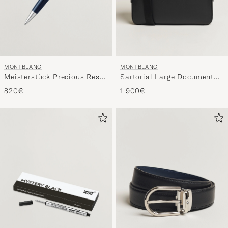
MONTBLANC
MONTBLANC
Meisterstück Precious Resin
Sartorial Large Document
BP Blue
Case Black
820€
1 900€