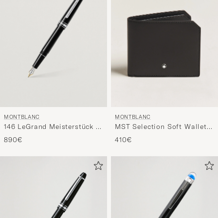
MONTBLANC
MONTBLANC
146 LeGrand Meisterstück M
MST Selection Soft Wallet
Fountain Pen Platinum Line
6cc Black
890€
410€