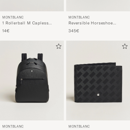
MONTBLANC
MONTBLANC
1 Rollerball M Capless
Reversible Horseshoe
System Refill Mystery Black
Leather Belt 30mm
14€
345€
Blue/Black Grain
MONTBLANC
MONTBLANC