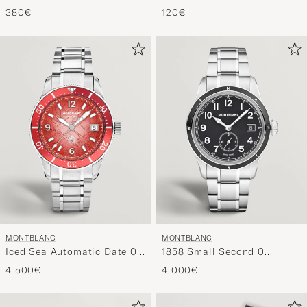
Suede/Calf Horseshoe Belt
120€
380€
Brown/Black
MONTBLANC
MONTBLANC
Iced Sea Automatic Date 0
1858 Small Second 0
Oxygen Limited Red
Oxygen Black
4 500€
4 000€