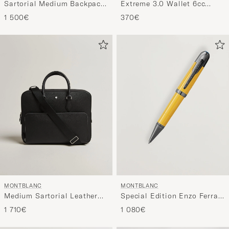
Sartorial Medium Backpack
Extreme 3.0 Wallet 6cc
3 Compartments Black
Black
1 500€
370€
MONTBLANC
MONTBLANC
Medium Sartorial Leather
Special Edition Enzo Ferrari
Briefcase with Pocket Black
Ballpoint Pen Modena
1 710€
1 080€
Giallo