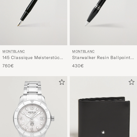
MONTBLANC
MONTBLANC
145 Classique Meisterstück
Starwalker Resin Ballpoint
F Fountain Pen Platinum
Pen Black
760€
430€
Line