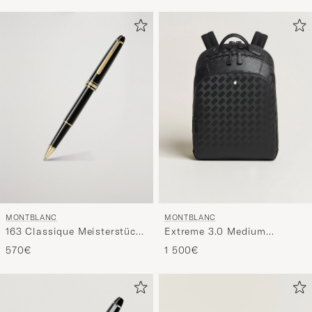
pour
vous.
MONTBLANC
MONTBLANC
163 Classique Meisterstück
Extreme 3.0 Medium
Rollerball Pen Black
Backpack 3 Compartments
570€
1 500€
Black