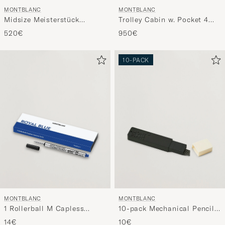
MONTBLANC
MONTBLANC
Midsize Meisterstück
Trolley Cabin w. Pocket 4
Ballpoint Pen Platinum Line
Wheels Blue
520€
950€
10-PACK
MONTBLANC
MONTBLANC
1 Rollerball M Capless
10-pack Mechanical Pencil
System Refill Royal Blue
Refill 0,7mm
14€
10€