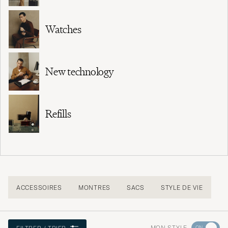
Watches
New technology
Refills
ACCESSOIRES
MONTRES
SACS
STYLE DE VIE
Rendez-
MON STYLE