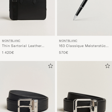
MONTBLANC
MONTBLANC
163 Classique Meisterstück
Thin Sartorial Leather
Rollerball Pen Platinum
Briefcase Black
570€
1 420€
Line