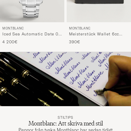
MONTBLANC
MONTBLANC
Meisterstück Wallet 6cc
Iced Sea Automatic Date 0
Black
Oxygen White
390€
4 200€
STILTIPS
Montblanc: Att skriva med stil
Pennor från tyska Montblanc har sedan tidigt