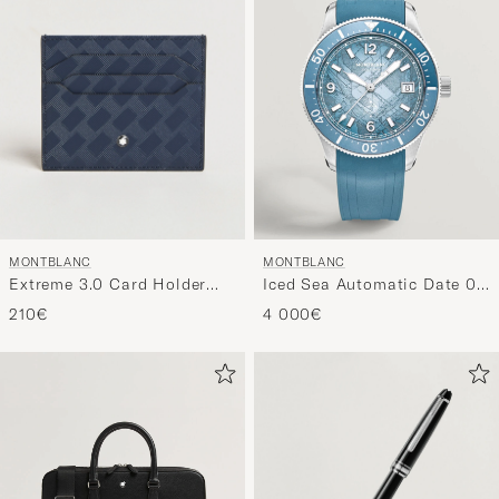
MONTBLANC
MONTBLANC
Extreme 3.0 Card Holder
Iced Sea Automatic Date 0
6cc Ink Blue
Oxygen Rubber Strap Light
210€
4 000€
Blue