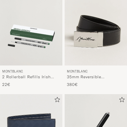
MONTBLANC
MONTBLANC
2 Rollerball Refills Irish
35mm Reversible
Green
Sartorial/Calf Logo Belt
22€
380€
Black