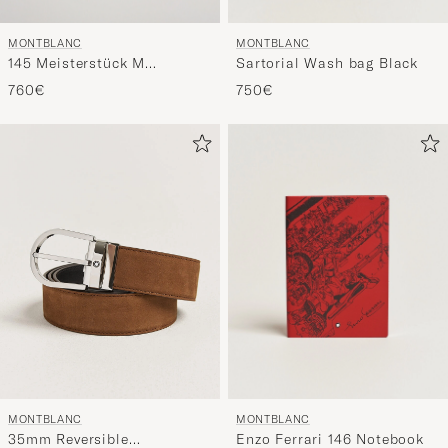
MONTBLANC
MONTBLANC
145 Meisterstück M
Sartorial Wash bag Black
Fountain Pen Platinum Line
760€
750€
MONTBLANC
MONTBLANC
Enzo Ferrari 146 Notebook
35mm Reversible