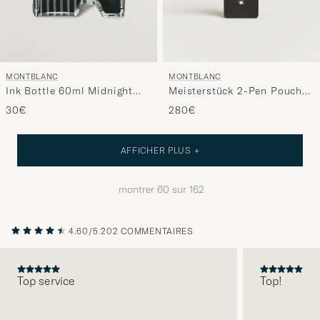
MONTBLANC
MONTBLANC
Ink Bottle 60ml Midnight
Meisterstück 2-Pen Pouch
Blue
Black
30€
280€
AFFICHER PLUS +
montrer
60
sur
162
4.60/5
202 COMMENTAIRES
Top service
Top!
PRÉCÉDENT