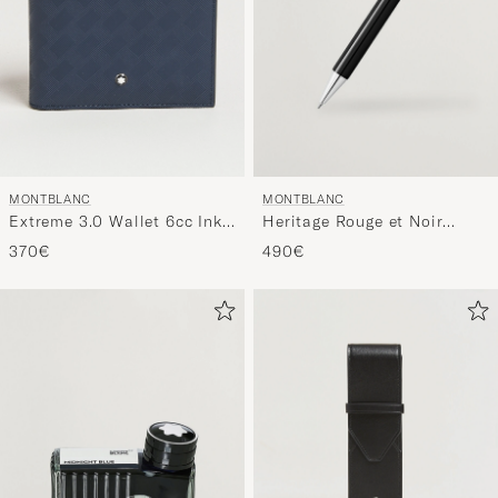
MONTBLANC
MONTBLANC
Extreme 3.0 Wallet 6cc Ink
Heritage Rouge et Noir
Blue
Special Edition BP Pen
370€
490€
Black