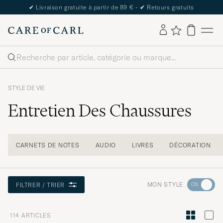
The Care of Carl Passport
Rechercher
STYLE DE VIE
Entretien Des Chaussures
CARNETS DE NOTES
AUDIO
LIVRES
DÉCORATION
Rendez-
MON STYLE
FILTRER / TRIER
vous
dans
114
ARTICLES