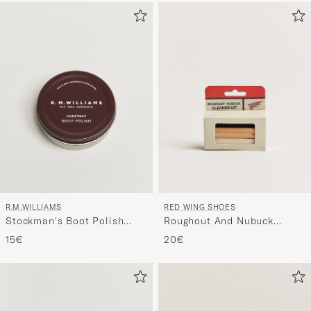
R.M.WILLIAMS
RED WING SHOES
Stockman's Boot Polish
Roughout And Nubuck
70ml Chestnut
Cleaner Kit
15€
20€