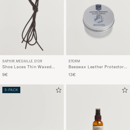
SAPHIR MEDAILLE D'OR
STORM
Shoe Laces Thin Waxed
Beeswax Leather Protector
75cm Dark Brown
100ml
9€
13€
5-PACK