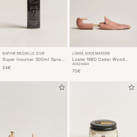
SAPHIR MEDAILLE D'OR
LOAKE SHOEMAKERS
Super Invulner 300ml Spray
Loake 1880 Cedar Wood
40
42
43
44
Neutral
Shoe Tree
24€
70€