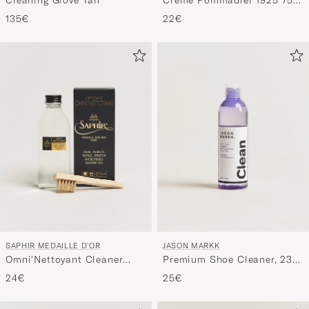
Cleaning Glove Tan
Creme Pommadier 1925 75
ml Neutral
135€
22€
SAPHIR MEDAILLE D'OR
JASON MARKK
Omni'Nettoyant Cleaner
Premium Shoe Cleaner, 236
Neutral
ml
24€
25€