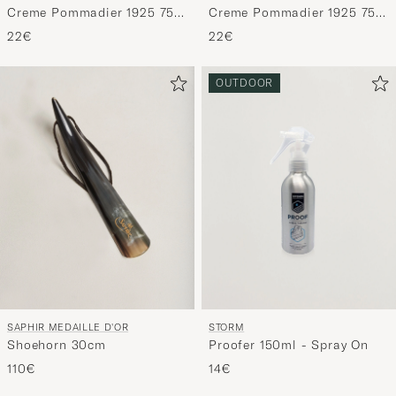
Creme Pommadier 1925 75
Creme Pommadier 1925 75
ml Mahogany
ml Medium Brown
22€
22€
OUTDOOR
SAPHIR MEDAILLE D'OR
STORM
Shoehorn 30cm
Proofer 150ml - Spray On
110€
14€