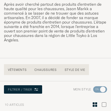
Après avoir cherché partout des produits d'entretien de
haute qualité pour les chaussures, Jason Markk a
commencé à se lasser de ne trouver que des astuces
artisanales. En 2007, il a décidé de fonder sa marque
éponyme de produits d'entretien pour chaussures. L'étape
suivante a été franchie en 2014, lorsque l'entreprise a
ouvert son premier point de vente de produits d'entretien
pour chaussures dans la région de Little Toyko à Los
Angeles.
VÊTEMENTS
CHAUSSURES
STYLE DE VIE
Rendez-
MON STYLE
FILTRER / TRIER
vous
dans
10
ARTICLES
la