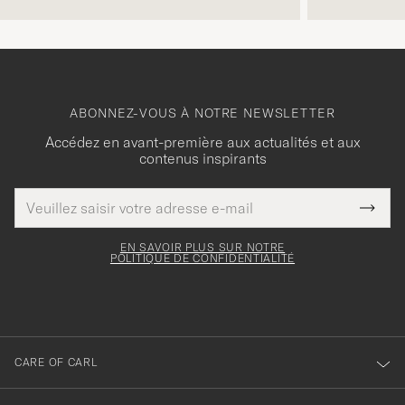
ABONNEZ-VOUS À NOTRE NEWSLETTER
Accédez en avant-première aux actualités et aux
contenus inspirants
Adresse
Merci
Ce
de
Submi
pour
champ
courrier
Newsl
doit
électronique
votre
Form
EN SAVOIR PLUS SUR NOTRE
être
POLITIQUE DE CONFIDENTIALITÉ
inscription
rempli
à
notre
newsletter
CARE OF CARL