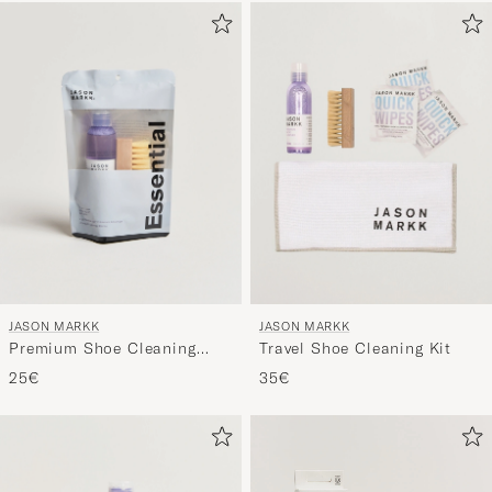
section
Conseils
de
style
pour
activer
vos
préférenc
et
découvrir
une
JASON MARKK
JASON MARKK
sélection
Premium Shoe Cleaning
Travel Shoe Cleaning Kit
spécialem
Essential Kit
25€
35€
conçue
pour
vous.