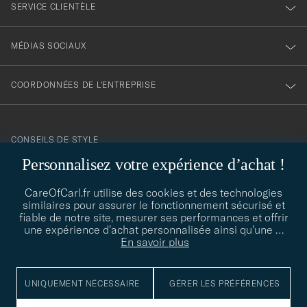
SERVICE CLIENTÈLE
MÉDIAS SOCIAUX
COORDONNÉES DE L'ENTREPRISE
CONSEILS DE STYLE
Personnalisez votre expérience d’achat !
Besoin d'aide pour trouver votre style ? Laissez-nous vous guider,
contact@careofcarl.com
nous sommes heureux de vous aider !
CareOfCarl.fr utilise des cookies et des technologies
similaires pour assurer le fonctionnement sécurisé et
CONSEILS DE STYLE
fiable de notre site, mesurer ses performances et offrir
une expérience d’achat personnalisée ainsi qu’une
…
En savoir plus
© Care of Carl 2026
UNIQUEMENT NÉCESSAIRE
GÉRER LES PRÉFÉRENCES