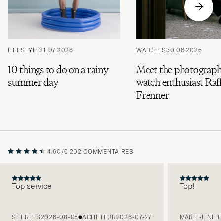
LIFESTYLE
21.07.2026
WATCHES
30.06.2026
10 things to do on a rainy
Meet the photograph
summer day
watch enthusiast Raff
Frenner
4.60/5
202 COMMENTAIRES
Top service
Top!
PRÉCÉDENT
SHERIF S
2026-08-05
ACHETEUR
2026-07-27
MARIE-LINE 