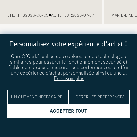
PRÉCÉDENT
SHERIF S
2026-08-05
ACHETEUR
2026-07-27
MARIE-LINE 
Personnalisez votre expérience d’achat !
CareOfCarl.fr utilise des cookies et des technologies
similaires pour assurer le fonctionnement sécurisé et
fiable de notre site, mesurer ses performances et offrir
une expérience d’achat personnalisée ainsi qu’une
…
En savoir plus
UNIQUEMENT NÉCESSAIRE
GÉRER LES PRÉFÉRENCES
ACCEPTER TOUT