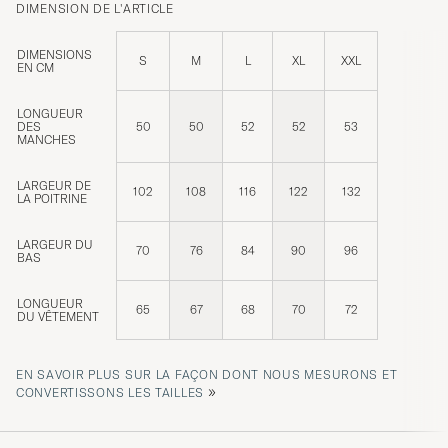
DIMENSION DE L'ARTICLE
DIMENSIONS
S
M
L
XL
XXL
EN CM
LONGUEUR
DES
50
50
52
52
53
MANCHES
LARGEUR DE
102
108
116
122
132
LA POITRINE
LARGEUR DU
70
76
84
90
96
BAS
LONGUEUR
65
67
68
70
72
DU VÊTEMENT
EN SAVOIR PLUS SUR LA FAÇON DONT NOUS MESURONS ET
»
CONVERTISSONS LES TAILLES