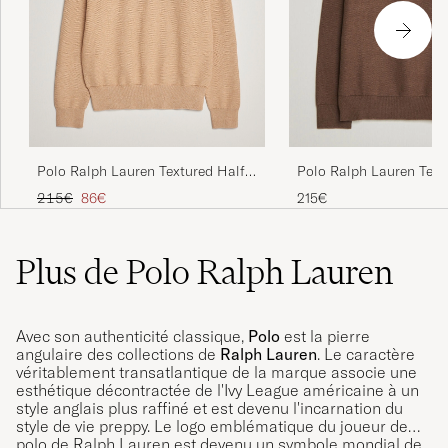
Polo Ralph Lauren Textured Half
Polo Ralph Lauren Text
Zip Camel Melange
Zip Nutmeg Brown Heat
Prix ordinaire
Prix réduit
215€
86€
215€
Plus de Polo Ralph Lauren
Avec son authenticité classique,
Polo
est la pierre
angulaire des collections de
Ralph Lauren
. Le caractère
véritablement transatlantique de la marque associe une
esthétique décontractée de l'Ivy League américaine à un
style anglais plus raffiné et est devenu l'incarnation du
style de vie preppy. Le logo emblématique du joueur de
polo de Ralph Lauren est devenu un symbole mondial de