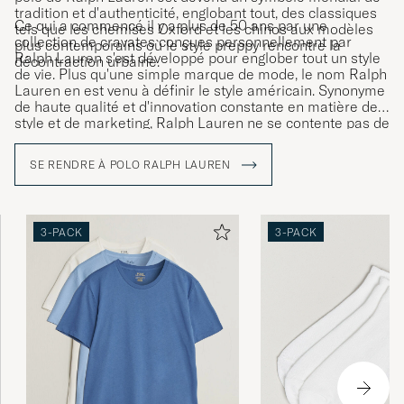
tradition et d'authenticité, englobant tout, des classiques
Ce qui a commencé il y a plus de 50 ans par une
tels que les chemises Oxford et les chinos aux modèles
collection de cravates conçues personnellement par
plus contemporains où le style preppy rencontre la
Ralph Lauren s'est développé pour englober tout un style
décontraction urbaine.
de vie. Plus qu'une simple marque de mode, le nom Ralph
Lauren en est venu à définir le style américain. Synonyme
de haute qualité et d'innovation constante en matière de
style et de marketing, Ralph Lauren ne se contente pas de
vendre des vêtements et des accessoires ; il vend un style
de vie qui reflète le rêve américain.
SE RENDRE À POLO RALPH LAUREN
3-PACK
3-PACK