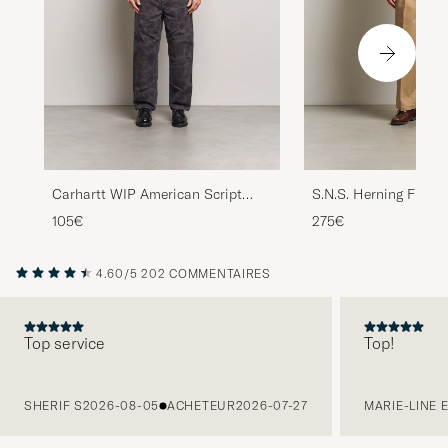
Carhartt WIP American Script
S.N.S. Herning Fishe
Half Zip Sweatshirt Black
Zip Navy Blue
105€
275€
4.60/5
202 COMMENTAIRES
Top service
Top!
PRÉCÉDENT
SHERIF S
2026-08-05
ACHETEUR
2026-07-27
MARIE-LINE 