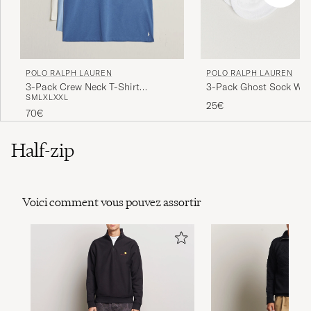
POLO RALPH LAUREN
POLO RALPH LAUREN
3-Pack Ghost Sock Whi
3-Pack Crew Neck T-Shirt
S
M
L
XL
XXL
White/Blue/Light Blue
25€
70€
Half-zip
Voici comment vous pouvez assortir