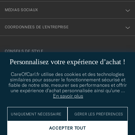
MÉDIAS SOCIAUX
COORDONNÉES DE L'ENTREPRISE
CONSEILS DE STYLE
Personnalisez votre expérience d’achat !
Besoin d'aide pour trouver votre style ? Laissez-nous vous guider,
contact@careofcarl.com
nous sommes heureux de vous aider !
CareOfCarl.fr utilise des cookies et des technologies
similaires pour assurer le fonctionnement sécurisé et
CONSEILS DE STYLE
fiable de notre site, mesurer ses performances et offrir
une expérience d’achat personnalisée ainsi qu’une
…
En savoir plus
© Care of Carl 2026
UNIQUEMENT NÉCESSAIRE
GÉRER LES PRÉFÉRENCES
ACCEPTER TOUT