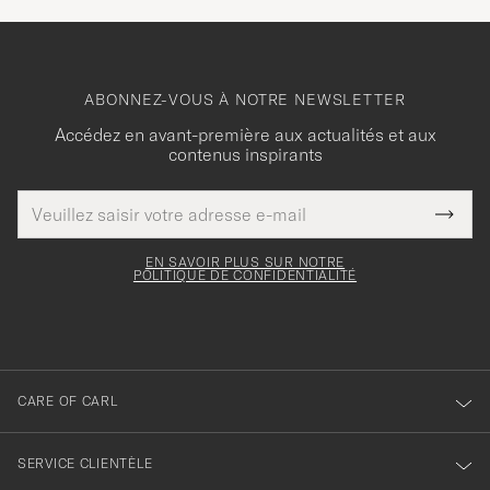
ABONNEZ-VOUS À NOTRE NEWSLETTER
Accédez en avant-première aux actualités et aux
contenus inspirants
Adresse
Merci
Ce
de
Submi
pour
champ
courrier
Newsl
doit
électronique
votre
Form
EN SAVOIR PLUS SUR NOTRE
être
POLITIQUE DE CONFIDENTIALITÉ
inscription
rempli
à
notre
newsletter
CARE OF CARL
SERVICE CLIENTÈLE