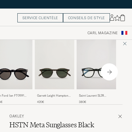
SERVICE CLIENTÈLE
CONSEILS DE STYLE
CARL MAGAZINE
Tom For
 Ford Ian FT0591
Garrett Leight Hampton
Saint Laurent SL28
FT1331 
glasses Shiny Black
46 Sunglasses Black
Photochromic Sunglasses
380€
5€
420€
380€
Glass
Black/Transparent
OAKLEY
HSTN Meta Sunglasses Black