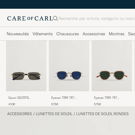
Rechercher
Nouveautés
Vêtements
Chaussures
Accessoires
Montres
Sa
Gucci GG1221S
Eyevan 7285 787
Eyevan 7285 787
Sunglasses Gold/Black
Sunglasses Transparent
Sunglasses Rose
410€
575€
575€
ACCESSOIRES
/
LUNETTES DE SOLEIL
/
LUNETTES DE SOLEIL RONDES