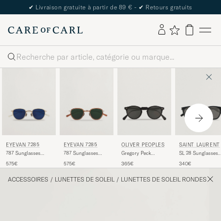
✔
Livraison gratuite à partir de 89 € -
✔
Retours gratuits
Rechercher
EYEVAN 7285
EYEVAN 7285
OLIVER PEOPLES
SAINT LAURENT
787 Sunglasses
787 Sunglasses
Gregory Peck
SL 28 Sunglasses
Transparent
Rose
Sunglasses
Black
575€
575€
365€
340€
Black/Midnight
ACCESSOIRES
/
LUNETTES DE SOLEIL
/
LUNETTES DE SOLEIL RONDES