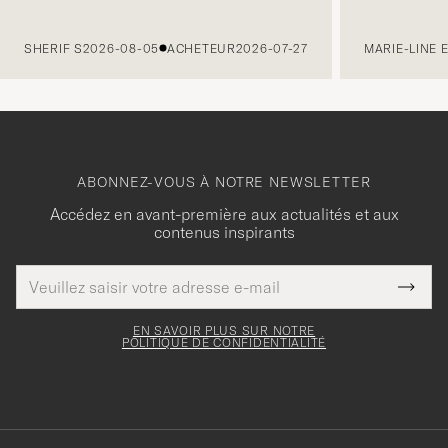
PRÉCÉDENT
SHERIF S
2026-08-05
ACHETEUR
2026-07-27
MARIE-LINE 
ABONNEZ-VOUS À NOTRE NEWSLETTER
Accédez en avant-première aux actualités et aux
contenus inspirants
Adresse
Merci
Ce
de
Submi
pour
champ
courrier
Newsl
doit
électronique
votre
Form
EN SAVOIR PLUS SUR NOTRE
être
POLITIQUE DE CONFIDENTIALITÉ
inscription
rempli
à
notre
newsletter