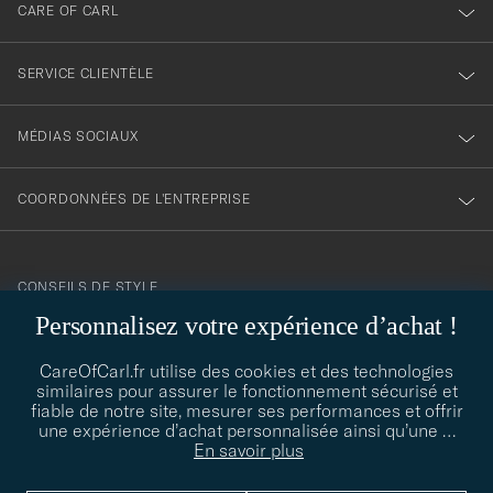
CARE OF CARL
SERVICE CLIENTÈLE
MÉDIAS SOCIAUX
COORDONNÉES DE L'ENTREPRISE
CONSEILS DE STYLE
Personnalisez votre expérience d’achat !
Besoin d'aide pour trouver votre style ? Laissez-nous vous guider,
contact@careofcarl.com
nous sommes heureux de vous aider !
CareOfCarl.fr utilise des cookies et des technologies
similaires pour assurer le fonctionnement sécurisé et
CONSEILS DE STYLE
fiable de notre site, mesurer ses performances et offrir
une expérience d’achat personnalisée ainsi qu’une
…
En savoir plus
© Care of Carl 2026