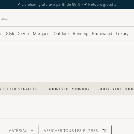
The Care of Carl Passport
cs
Style De Vie
Marques
Outdoor
Running
Pre-owned
Luxury
RTS DÉCONTRACTÉS
SHORTS DE RUNNING
SHORTS OUTDOO
MATÉRIAU
AFFICHER TOUS LES FILTRES