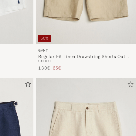
50%
GANT
Regular Fit Linen Drawstring Shorts Oat
S
XL
XXL
Beige
Prix ordinaire
Prix réduit
130€
65€