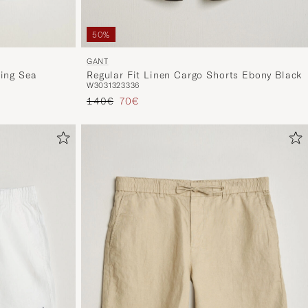
50%
GANT
ring Sea
Regular Fit Linen Cargo Shorts Ebony Black
W30
31
32
33
36
Prix ordinaire
Prix réduit
140€
70€