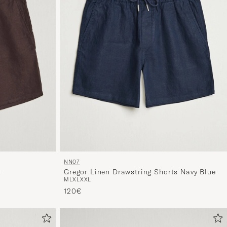
NN07
t
Gregor Linen Drawstring Shorts Navy Blue
M
L
XL
XXL
120€