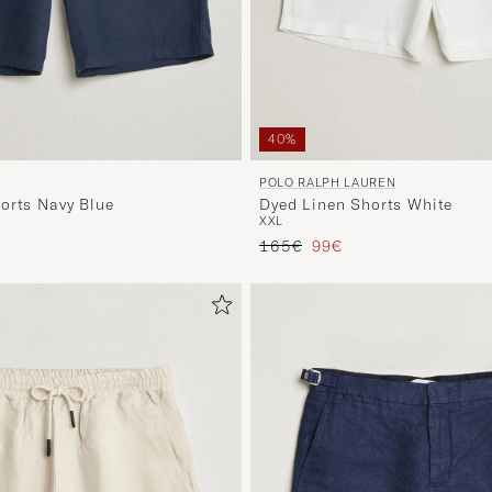
40%
POLO RALPH LAUREN
orts Navy Blue
Dyed Linen Shorts White
XXL
Prix ordinaire
Prix réduit
165€
99€