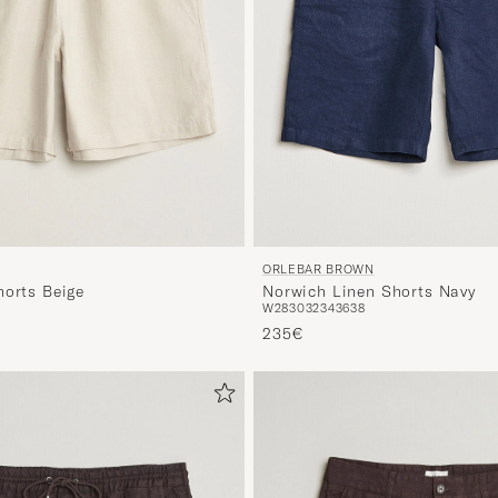
ORLEBAR BROWN
Norwich Linen Shorts Navy
horts Beige
W28
30
32
34
36
38
235€