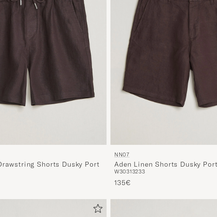
NN07
Drawstring Shorts Dusky Port
Aden Linen Shorts Dusky Por
W30
31
32
33
135€