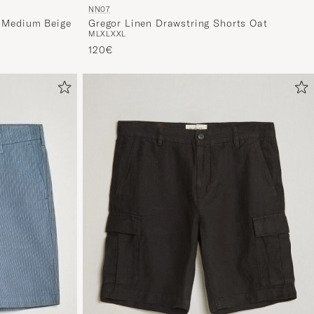
pour
NN07
s Medium Beige
Gregor Linen Drawstring Shorts Oat
vous.
M
L
XL
XXL
120€