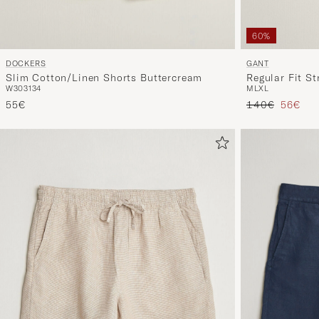
60%
DOCKERS
GANT
Slim Cotton/Linen Shorts Buttercream
Regular Fit St
W30
31
34
M
L
XL
Faded Beige
Prix ordinaire
Prix réd
55€
140€
56€