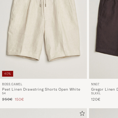
40%
BOSS CAMEL
NN07
Peet Linen Drawstring Shorts Open White
Gregor Linen 
54
S
L
XXL
Prix ordinaire
Prix réduit
250€
150€
120€