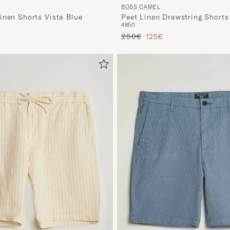
BOSS CAMEL
inen Shorts Vista Blue
Peet Linen Drawstring Short
48
50
Prix ordinaire
Prix réduit
250€
125€