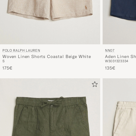
POLO RALPH LAUREN
NN07
Woven Linen Shorts Coastal Beige White
Aden Linen Sh
S
W30
31
32
33
34
175€
135€