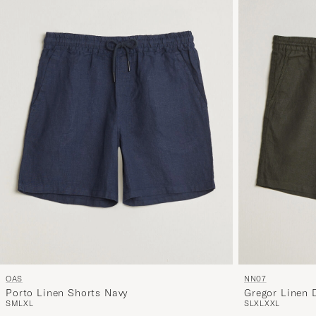
OAS
NN07
Porto Linen Shorts Navy
Gregor Linen 
S
M
L
XL
S
L
XL
XXL