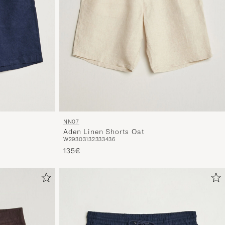
NN07
Aden Linen Shorts Oat
W29
30
31
32
33
34
36
135€