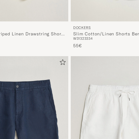
DOCKERS
riped Linen Drawstring Shorts
Slim Cotton/Linen Shorts Be
W31
32
33
34
uit
55€