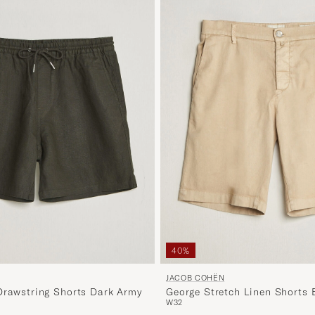
40%
JACOB COHËN
Drawstring Shorts Dark Army
George Stretch Linen Shorts 
W32