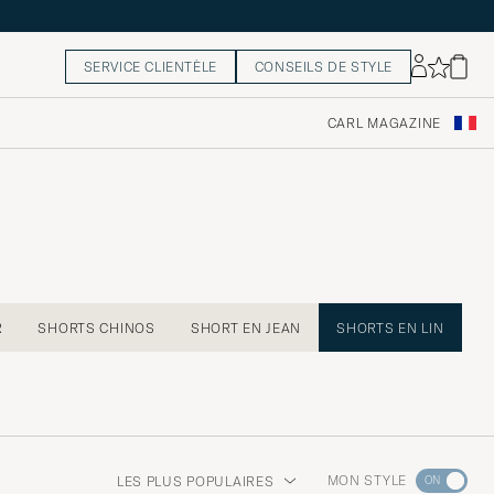
SERVICE CLIENTÈLE
CONSEILS DE STYLE
CARL MAGAZINE
R
SHORTS CHINOS
SHORT EN JEAN
SHORTS EN LIN
Rendez-
MON STYLE
LES PLUS POPULAIRES