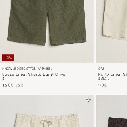
40%
KNOWLEDGECOTTON APPAREL
OAS
Loose Linen Shorts Burnt Olive
Porto Linen S
S
S
M
L
XL
Prix ordinaire
Prix réduit
120€
72€
110€