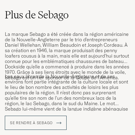
Plus de Sebago
La marque Sebago a été créée dans la région américaine
de la Nouvelle-Angleterre par le trio d'entrepreneurs
Daniel Wellehan, William Beaudoin et Joseph Cordeau. À
sa création en 1946, la marque produisait des penny
loafers cousus à la main, mais elle est aujourd'hui surtout
connue pour les emblématiques chaussures de bateau
Dockside qu'elle a commencé à produire dans les années
1970. Grâce à ses liens étroits avec le monde de la voile,
Les eaux libres de la Nouvelle-Angleterre et de ses
Sebago est un fier sponsor de la Coupe de l'America.
environs font partie intégrante de la culture locale et sont
le lieu de bon nombre des activités de loisirs les plus
populaires de la région. Il n'est donc pas surprenant
qu'elle tire son nom de l'un des nombreux lacs de la
région, le lac Sebago, dans le sud du Maine. Le mot
Sebago lui-même vient de la langue indigène abénaquise
et signifie simplement "grandes eaux".
SE RENDRE À SEBAGO