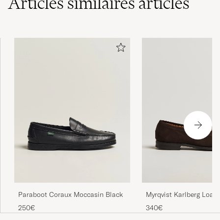
Articles similaires
articles
Paraboot Coraux Moccasin Black
Myrqvist Karlberg Loafe
Brown Suede
250€
340€