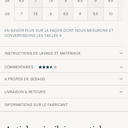
UK
6,5
7
7,5
8
8,5
9
9,5
10
US
7
7,5
8
8,5
9
9,5
10
10,
EN SAVOIR PLUS SUR LA FAÇON DONT NOUS MESURONS ET
»
CONVERTISSONS LES TAILLES
INSTRUCTIONS DE LAVAGE ET MATÉRIAUX
COMMENTAIRES
A PROPOS DE SEBAGO
Som forventet. Flotte sko!
LIVRAISON & RETOURS
BENT I
ACHETÉ LE SUR CAREOFCARL.NO
INFORMATIONS SUR LE FABRICANT