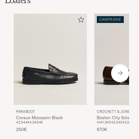
Loafers
CAMPAGNE
PARABOOT
CROCKETT & JONES
Coraux Moccasin Black
Boston City Sole Dar
42,5
44
44,5
45
46
41
41,5
42
42,5
43
43,5
44,5
250€
670€