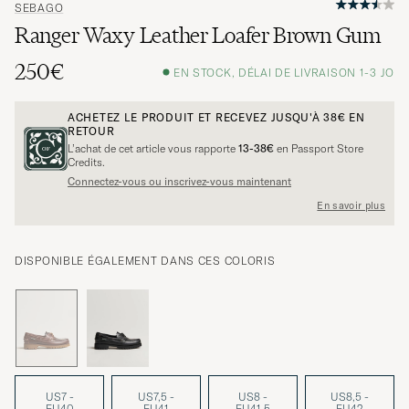
SEBAGO
Ranger Waxy Leather Loafer Brown Gum
250€
EN STOCK, DÉLAI DE LIVRAISON 1-3 JO
ACHETEZ LE PRODUIT ET RECEVEZ JUSQU'À
38€
EN
RETOUR
L’achat de cet article vous rapporte
13-38€
en Passport Store
Credits.
Connectez-vous ou inscrivez-vous maintenant
En savoir plus
DISPONIBLE ÉGALEMENT DANS CES COLORIS
US7 -
US7,5 -
US8 -
US8,5 -
EU40
EU41
EU41,5
EU42