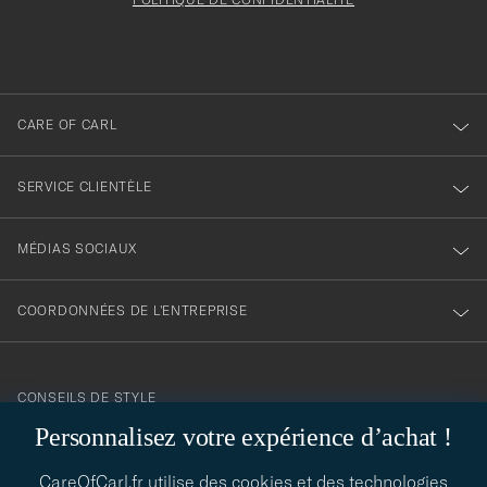
être
inscription
rempli
à
notre
newsletter
CARE OF CARL
SERVICE CLIENTÈLE
MÉDIAS SOCIAUX
COORDONNÉES DE L'ENTREPRISE
CONSEILS DE STYLE
Personnalisez votre expérience d’achat !
Besoin d'aide pour trouver votre style ? Laissez-nous vous guider,
contact@careofcarl.com
nous sommes heureux de vous aider !
CareOfCarl.fr utilise des cookies et des technologies