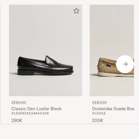
SEBAGO
SEBAGO
Classic Dan Loafer Black
Docksides Suede Boat 
41,5
42
43
43,5
44
44,5
45
41,5
43,5
Camel
290€
200€