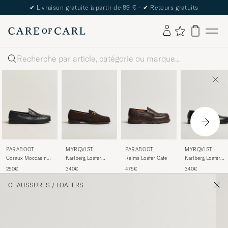
✔
Livraison gratuite à partir de 89 € -
✔
Retours gratuits
Rechercher
PARABOOT
MYRQVIST
PARABOOT
MYRQVIST
Coraux Moccasin
Karlberg Loafer
Reims Loafer Cafe
Karlberg Loafer
Black
Dark Brown Suede
Black Calf
250€
340€
475€
340€
CHAUSSURES
/
LOAFERS