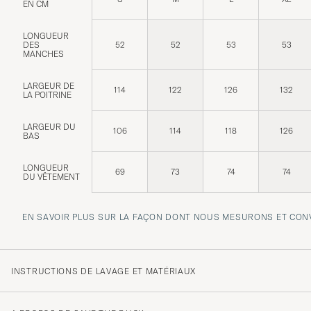
EN CM
LONGUEUR
DES
52
52
53
53
MANCHES
LARGEUR DE
114
122
126
132
LA POITRINE
LARGEUR DU
106
114
118
126
BAS
LONGUEUR
69
73
74
74
DU VÊTEMENT
EN SAVOIR PLUS SUR LA FAÇON DONT NOUS MESURONS ET CONV
INSTRUCTIONS DE LAVAGE ET MATÉRIAUX