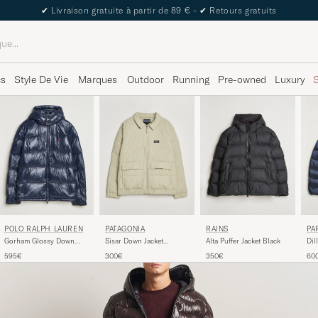
The Care of Carl Passport
cs
Style De Vie
Marques
Outdoor
Running
Pre-owned
Luxury
RAINS
POLO RALPH LAUREN
PATAGONIA
PA
Alta Puffer Jacket Black
Gorham Glossy Down
Sisar Down Jacket
Dil
Jacket Collection Navy
Weathered Stone
Na
350€
595€
300€
60