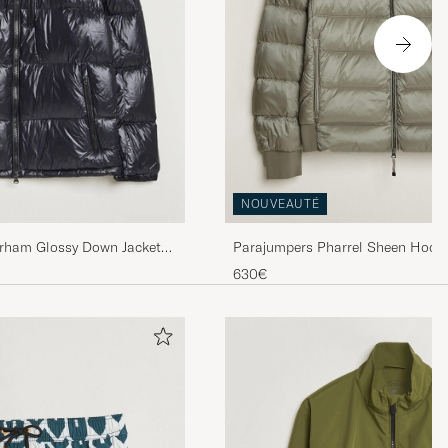
NOUVEAUTÉ
Parajumpers Pharrel Sheen Hoode
rham Glossy Down Jacket
Grey
630€