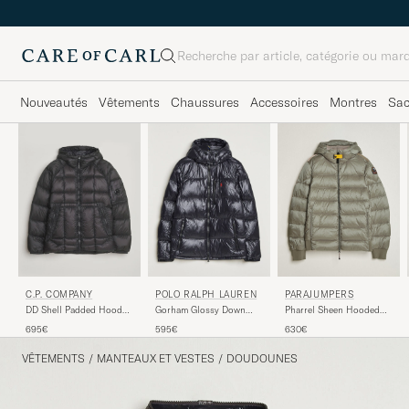
Rechercher
Nouveautés
Vêtements
Chaussures
Accessoires
Montres
Sa
C.P. COMPANY
POLO RALPH LAUREN
PARAJUMPERS
DD Shell Padded Hood
Gorham Glossy Down
Pharrel Sheen Hooded
Jacket Black
Jacket Polo Black
Jacket Mid Grey
695€
595€
630€
VÊTEMENTS
/
MANTEAUX ET VESTES
/
DOUDOUNES