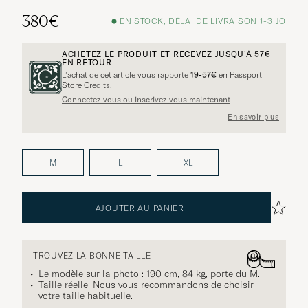
380€
EN STOCK, DÉLAI DE LIVRAISON 1-3 JO
ACHETEZ LE PRODUIT ET RECEVEZ JUSQU'À
57€
EN RETOUR
L’achat de cet article vous rapporte
19-57€
en Passport
Store Credits.
Connectez-vous ou inscrivez-vous maintenant
En savoir plus
M
L
XL
AJOUTER AU PANIER
TROUVEZ LA BONNE TAILLE
Le modèle sur la photo : 190 cm, 84 kg, porte du
M
.
Taille réelle. Nous vous recommandons de choisir
votre taille habituelle.