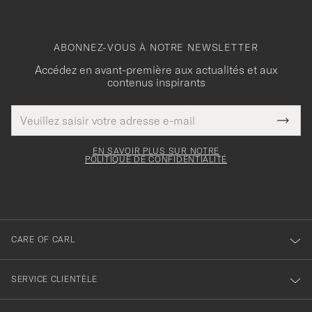
ABONNEZ-VOUS À NOTRE NEWSLETTER
Accédez en avant-première aux actualités et aux
contenus inspirants
Adresse
Merci
Ce
de
Submi
pour
champ
courrier
Newsl
doit
électronique
votre
Form
EN SAVOIR PLUS SUR NOTRE
être
POLITIQUE DE CONFIDENTIALITÉ
inscription
rempli
à
notre
newsletter
CARE OF CARL
SERVICE CLIENTÈLE