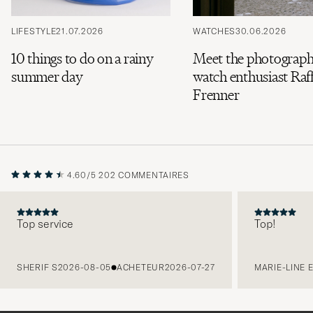
LIFESTYLE
21.07.2026
WATCHES
30.06.2026
10 things to do on a rainy
Meet the photograph
summer day
watch enthusiast Raff
Frenner
4.60/5
202 COMMENTAIRES
Top service
Top!
PRÉCÉDENT
SHERIF S
2026-08-05
ACHETEUR
2026-07-27
MARIE-LINE 