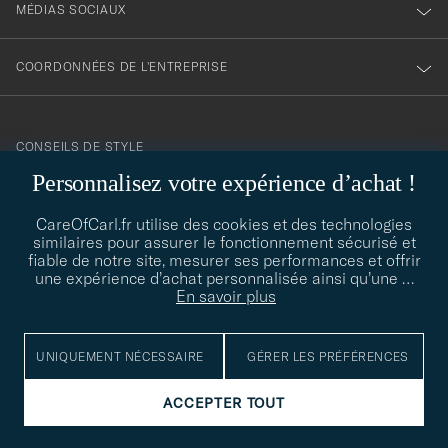
MÉDIAS SOCIAUX
COORDONNÉES DE L'ENTREPRISE
CONSEILS DE STYLE
Personnalisez votre expérience d’achat !
Besoin d'aide pour trouver votre style ? Laissez-nous vous guider,
contact@careofcarl.com
nous sommes heureux de vous aider !
CareOfCarl.fr utilise des cookies et des technologies
similaires pour assurer le fonctionnement sécurisé et
CONSEILS DE STYLE
fiable de notre site, mesurer ses performances et offrir
une expérience d’achat personnalisée ainsi qu’une
…
En savoir plus
© Care of Carl 2026
UNIQUEMENT NÉCESSAIRE
GÉRER LES PRÉFÉRENCES
ACCEPTER TOUT