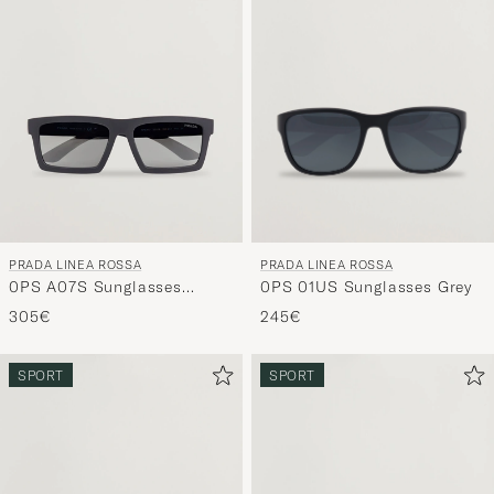
de
style
pour
activer
vos
préférenc
et
découvrir
une
PRADA LINEA ROSSA
PRADA LINEA ROSSA
sélection
0PS 01US Sunglasses Grey
0PS A07S Sunglasses
spécialem
Grey/Black
245€
305€
conçue
pour
SPORT
SPORT
vous.