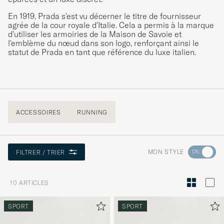
En 1919, Prada s'est vu décerner le titre de fournisseur
agrée de la cour royale d'Italie. Cela a permis à la marque
d'utiliser les armoiries de la Maison de Savoie et
l'emblème du nœud dans son logo, renforçant ainsi le
statut de Prada en tant que référence du luxe italien.
ACCESSOIRES
RUNNING
Rendez-
MON STYLE
FILTRER / TRIER
vous
dans
10
ARTICLES
la
section
SPORT
SPORT
Conseils