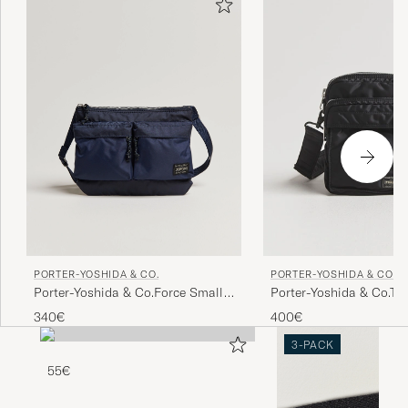
PORTER-YOSHIDA & CO.
PORTER-YOSHIDA & CO.
Porter-Yoshida & Co.Force Small
Porter-Yoshida & Co.Ta
Shoulder BagNavy Blue
Vertical BagBlack
340€
400€
3-PACK
55€