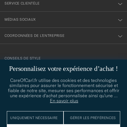
SERVICE CLIENTÈLE
MÉDIAS SOCIAUX
COORDONNÉES DE L'ENTREPRISE
CONSEILS DE STYLE
Personnalisez votre expérience d’achat !
Besoin d'aide pour trouver votre style ? Laissez-nous vous guider,
contact@careofcarl.com
nous sommes heureux de vous aider !
CareOfCarl.fr utilise des cookies et des technologies
similaires pour assurer le fonctionnement sécurisé et
CONSEILS DE STYLE
fiable de notre site, mesurer ses performances et offrir
une expérience d’achat personnalisée ainsi qu’une
…
En savoir plus
© Care of Carl 2026
UNIQUEMENT NÉCESSAIRE
GÉRER LES PRÉFÉRENCES