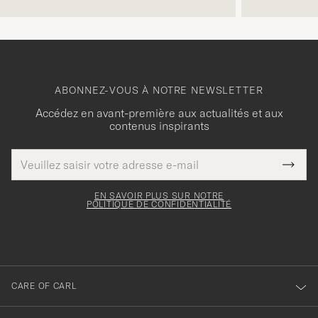
ABONNEZ-VOUS À NOTRE NEWSLETTER
Accédez en avant-première aux actualités et aux
contenus inspirants
Adresse
Merci
Ce
de
Submi
pour
champ
courrier
Newsl
doit
électronique
votre
Form
EN SAVOIR PLUS SUR NOTRE
être
POLITIQUE DE CONFIDENTIALITÉ
inscription
rempli
à
notre
newsletter
CARE OF CARL