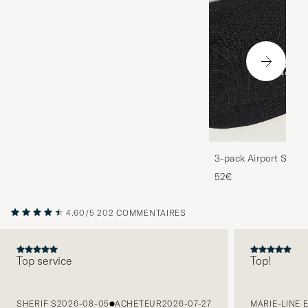
3-pack Airport Socks
Melange
52€
4.60/5
202 COMMENTAIRES
Top service
Top!
PRÉCÉDENT
SHERIF S
2026-08-05
ACHETEUR
2026-07-27
MARIE-LINE 