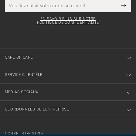
Adresse
Merci
Ce
de
Submi
pour
champ
courrier
Newsl
doit
électronique
votre
Form
EN SAVOIR PLUS SUR NOTRE
être
POLITIQUE DE CONFIDENTIALITÉ
inscription
rempli
à
notre
newsletter
CARE OF CARL
SERVICE CLIENTÈLE
MÉDIAS SOCIAUX
COORDONNÉES DE L'ENTREPRISE
CONSEILS DE STYLE