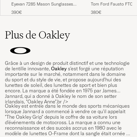
Eyevan 7285 Mason Sunglasses
Tom Ford Fausto FT071
Tortoise
Sunglasses Brown/Gre
390€
380€
Plus de Oakley
Grâce à un design de produit distinctif et une technologie
de lentille innovante,
Oakley
s'est forgé une réputation
importante sur le marché, notamment dans le domaine
du sport et du style de vie, et propose aujourd'hui des
lunettes de soleil, des lunettes de sport et bien plus
encore. La marque a été fondée en 1975 par James
Jannard, qui a donné à Oakley le nom de son setter
irlandais, "Oakley Anne".br />
Oakley est entrée dans le monde des sports mécaniques
lorsque Jannard a commencé à vendre ce qu'il appelait
"The Oakley Grip" depuis le coffre de sa voiture lors
d'événements de motocross. La marque a connu une
reconnaissance et des succès accrus en 1980 avec le
modèle de lunettes O-Frame dont la sangle était ornée du