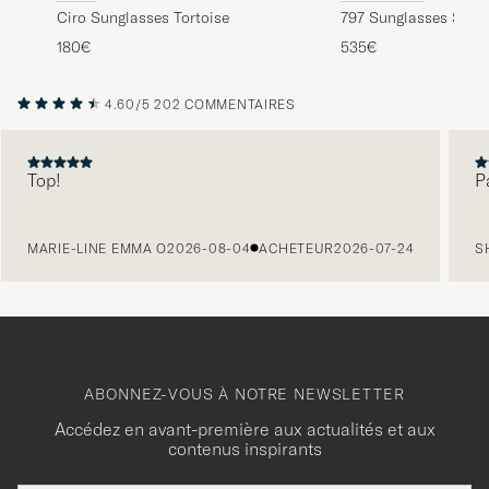
797 Sunglasses Smo
Ciro Sunglasses Tortoise
535€
180€
4.60/5
202 COMMENTAIRES
Top!
P
PRÉCÉDENT
MARIE-LINE EMMA O
2026-08-04
ACHETEUR
2026-07-24
S
ABONNEZ-VOUS À NOTRE NEWSLETTER
Accédez en avant-première aux actualités et aux
contenus inspirants