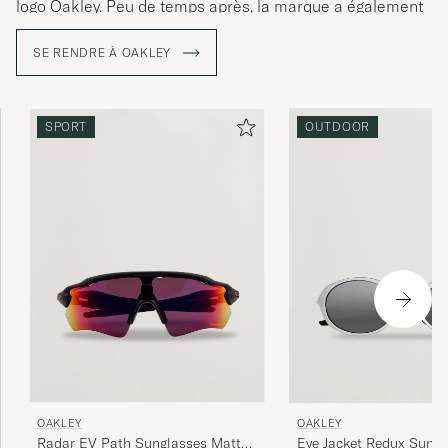
logo Oakley. Peu de temps après, la marque a également
lancé ses premières lunettes de sport et ses lunettes de
soleil.
SE RENDRE À OAKLEY
SPORT
OUTDOOR
OAKLEY
OAKLEY
Radar EV Path Sunglasses Matte
Eye Jacket Redux Sungl