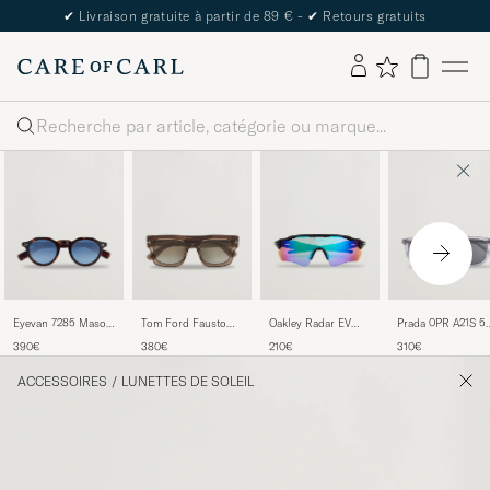
✔
Livraison gratuite à partir de 89 € -
✔
Retours gratuits
Rechercher
Eyevan 7285 Mason
Tom Ford Fausto
Oakley Radar EV
Prada 0PR A21S 5
Sunglasses Tortoise
FT0711 Sunglasses
Path Sunglasses
Transparent Azure
390€
380€
210€
310€
Brown/Green
Polished Black/Blue
ACCESSOIRES
/
LUNETTES DE SOLEIL