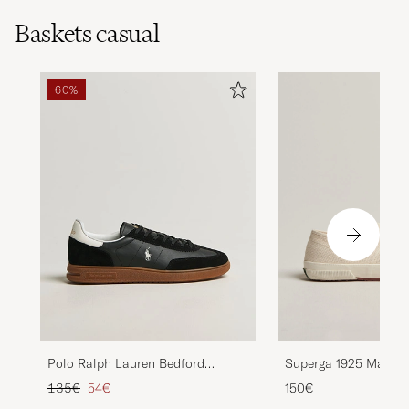
Baskets casual
60%
Polo Ralph Lauren Bedford
Superga 1925 Made in 
Sneakers Black/White
Beige
Prix ordinaire
Prix réduit
135€
54€
150€