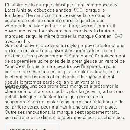
L'histoire de la marque classique Gant commence aux
États-Unis au début des années 1900, lorsque le
fondateur Bernard Gantmacherse se lance dans la
couture de cols de chemise dans le quartier des
vêtements de Manhattan. Plus tard, avec sa femme, il
ouvre une usine fournissant des chemises à d'autres
marques, ce qui le mène à créer la marque Gant en 1949
avec ses fils
Gant est souvent associée au style preppy caractéristique
du look classique des universités américaines, ce qui
n'est peut-être pas surprenant étant donné l'emplacement
de sa première usine près de la prestigieuse université de
Yale. C'est là que la marque a trouvé l'inspiration pour
certains de ses modèles les plus emblématiques, tels que
la chemise à boutons et la chemise de rugby, qui font
depuis longtemps partie de la vie universitaire
Gant a été l'une des premières marques à présenter la
américaine.
chemise à boutons à un public plus large, en ajoutant des
détails tels que le "locker loop" qui permet de la
suspendre dans un casier sans la froisser et le bouton de
col arrière conçu pour maintenir une cravate en place.
Outre ses innovations, la marque s'est rapidement fait
connaître pour le discret logo G apposé sur ses chemises,
qui constituait en quelque sorte une garantie de qualité
pour ses clients.