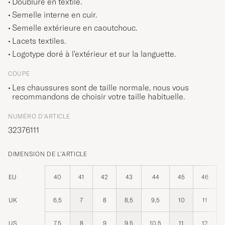
Doublure en textile.
Semelle interne en cuir.
Semelle extérieure en caoutchouc.
Lacets textiles.
Logotype doré à l'extérieur et sur la languette.
COUPE
Les chaussures sont de taille normale, nous vous
recommandons de choisir votre taille habituelle.
NUMÉRO D'ARTICLE
32376111
DIMENSION DE L'ARTICLE
EU
40
41
42
43
44
45
46
UK
6,5
7
8
8,5
9,5
10
11
US
7,5
8
9
9,5
10,5
11
12