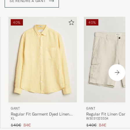
SE RENDRE À GANT
40%
40%
GANT
GANT
Regular Fit Garment Dyed Linen
Regular Fit Linen Cargo
XL
W30
31
32
33
34
Shirt Dusty Yellow
Sand
Prix ordinaire
Prix réduit
Prix ordinaire
Prix réduit
140€
84€
140€
84€