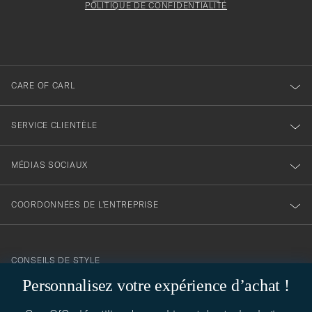
votre
être
POLITIQUE DE CONFIDENTIALITÉ
inscription
rempli
à
notre
newsletter
CARE OF CARL
SERVICE CLIENTÈLE
MÉDIAS SOCIAUX
COORDONNÉES DE L'ENTREPRISE
CONSEILS DE STYLE
Personnalisez votre expérience d’achat !
Besoin d'aide pour trouver votre style ? Laissez-nous vous guider,
contact@careofcarl.com
nous sommes heureux de vous aider !