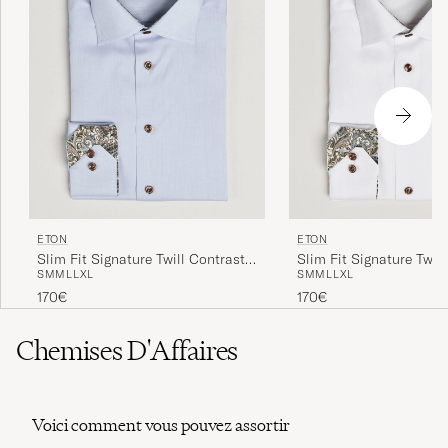
ETON
ETON
Slim Fit Signature Twill Contrast
Slim Fit Signature Twil
S
M
M
L
L
XL
S
M
M
L
L
XL
Shirt Light Blue
Shirt White
170€
170€
Chemises D'Affaires
Voici comment vous pouvez assortir