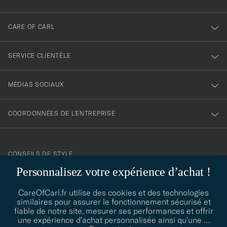
notre
newsletter
CARE OF CARL
SERVICE CLIENTÈLE
MÉDIAS SOCIAUX
COORDONNÉES DE L'ENTREPRISE
CONSEILS DE STYLE
Personnalisez votre expérience d’achat !
Besoin d'aide pour trouver votre style ? Laissez-nous vous guider,
contact@careofcarl.com
nous sommes heureux de vous aider !
CareOfCarl.fr utilise des cookies et des technologies
similaires pour assurer le fonctionnement sécurisé et
CONSEILS DE STYLE
fiable de notre site, mesurer ses performances et offrir
une expérience d’achat personnalisée ainsi qu’une
…