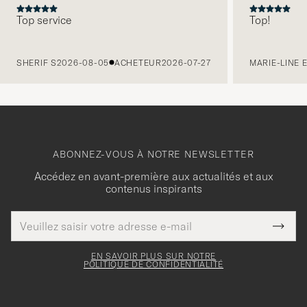
Top service
Top!
PRÉCÉDENT
SHERIF S
2026-08-05
ACHETEUR
2026-07-27
MARIE-LINE 
ABONNEZ-VOUS À NOTRE NEWSLETTER
Accédez en avant-première aux actualités et aux
contenus inspirants
Adresse
Merci
Ce
de
Submi
pour
champ
courrier
Newsl
doit
électronique
votre
Form
EN SAVOIR PLUS SUR NOTRE
être
POLITIQUE DE CONFIDENTIALITÉ
inscription
rempli
à