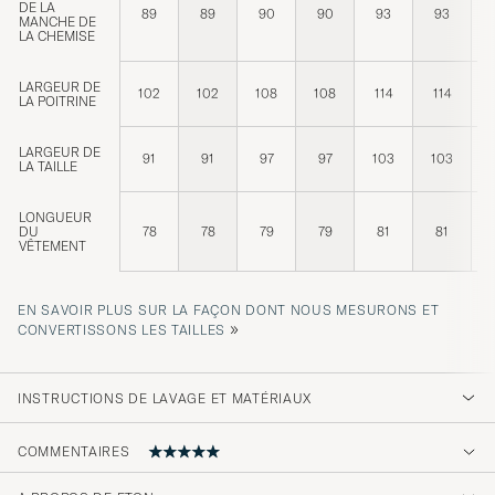
DE LA
89
89
90
90
93
93
MANCHE DE
LA CHEMISE
LARGEUR DE
102
102
108
108
114
114
LA POITRINE
LARGEUR DE
91
91
97
97
103
103
LA TAILLE
LONGUEUR
DU
78
78
79
79
81
81
VÊTEMENT
EN SAVOIR PLUS SUR LA FAÇON DONT NOUS MESURONS ET
»
CONVERTISSONS LES TAILLES
INSTRUCTIONS DE LAVAGE ET MATÉRIAUX
COMMENTAIRES