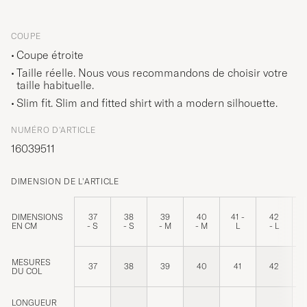
COUPE
Coupe étroite
Taille réelle. Nous vous recommandons de choisir votre
taille habituelle.
Slim fit. Slim and fitted shirt with a modern silhouette.
NUMÉRO D'ARTICLE
16039511
DIMENSION DE L'ARTICLE
DIMENSIONS
37
38
39
40
41 -
42
EN CM
- S
- S
- M
- M
L
- L
MESURES
37
38
39
40
41
42
DU COL
LONGUEUR