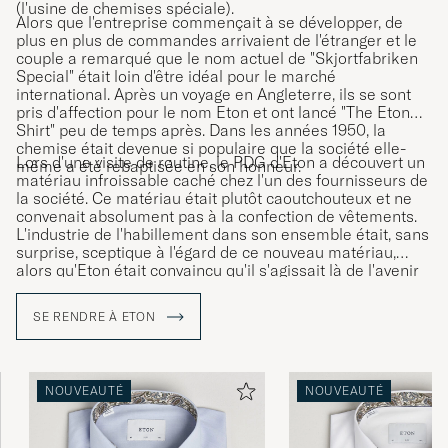
(l'usine de chemises spéciale).
Alors que l'entreprise commençait à se développer, de
plus en plus de commandes arrivaient de l'étranger et le
couple a remarqué que le nom actuel de "Skjortfabriken
Special" était loin d'être idéal pour le marché
international. Après un voyage en Angleterre, ils se sont
pris d'affection pour le nom Eton et ont lancé "The Eton
Shirt" peu de temps après. Dans les années 1950, la
chemise était devenue si populaire que la société elle-
Lors d'une visite de routine, le PDG d'Eton a découvert un
même a été rebaptisée en son honneur.
matériau infroissable caché chez l'un des fournisseurs de
la société. Ce matériau était plutôt caoutchouteux et ne
convenait absolument pas à la confection de vêtements.
L'industrie de l'habillement dans son ensemble était, sans
surprise, sceptique à l'égard de ce nouveau matériau,
alors qu'Eton était convaincu qu'il s'agissait là de l'avenir
de la production de chemises. En collaboration avec un
certain nombre de spécialistes du textile, cette matière
SE RENDRE À ETON
singulière a été développée pour devenir la formule
secrète d'Eton pour les chemises sans repassage, qui a
connu un succès immédiat.
NOUVEAUTÉ
NOUVEAUTÉ