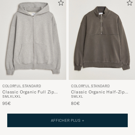
COLORFUL STANDARD
COLORFUL STANDARD
Classic Organic Full Zip
Classic Organic Half-Zip
S
M
L
XL
XXL
S
M
L
XL
Hoodie Heather Grey
Faded Mud
95€
80€
AFFICHER PLUS +