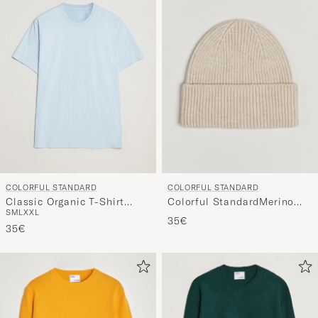
COLORFUL STANDARD
COLORFUL STANDARD
Colorful StandardMerino
Classic Organic T-Shirt
S
M
L
XXL
Wool BeanieIvory White
Polar Blue
35€
35€