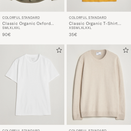
COLORFUL STANDARD
COLORFUL STANDARD
Classic Organic Oxford
Classic Organic T-Shirt
S
M
L
XL
XXL
XS
S
M
L
XL
XXL
Button Down Shirt Dusty
Burned Yellow
Olive
90€
35€
COLORFUL STANDARD
COLORFUL STANDARD