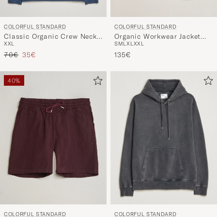
COLORFUL STANDARD
COLORFUL STANDARD
Classic Organic Crew Neck
Organic Workwear Jacket
XXL
S
M
L
XL
XXL
Sweat Petrol Blue
Deep Black
Prix ordinaire
Prix réduit
70€
35€
135€
40%
COLORFUL STANDARD
COLORFUL STANDARD