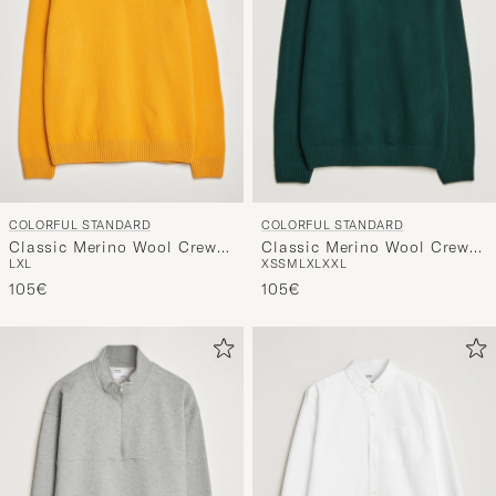
COLORFUL STANDARD
COLORFUL STANDARD
Classic Merino Wool Crew
Classic Merino Wool Crew
L
XL
XS
S
M
L
XL
XXL
Neck Burned Yellow
Neck Emerald Green
105€
105€