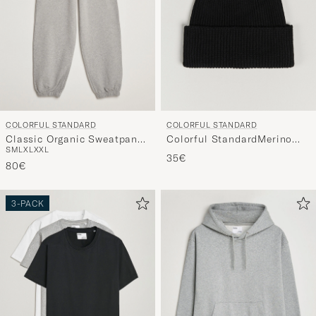
COLORFUL STANDARD
COLORFUL STANDARD
Classic Organic Sweatpants
Colorful StandardMerino
S
M
L
XL
XXL
Heather Grey
Wool BeanieDeep Black
35€
80€
3-PACK