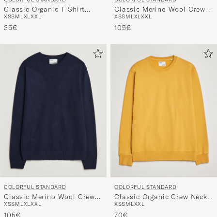
Classic Organic T-Shirt
Classic Merino Wool Crew
XS
S
M
L
XL
XXL
XS
S
M
L
XL
XXL
Optical White
Neck Ivory White
35€
105€
COLORFUL STANDARD
COLORFUL STANDARD
Classic Merino Wool Crew
Classic Organic Crew Neck
XS
S
M
L
XL
XXL
XS
S
M
L
XXL
Neck Navy Blue
Sweat Burned Yellow
105€
70€