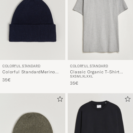
COLORFUL STANDARD
COLORFUL STANDARD
Colorful StandardMerino
Classic Organic T-Shirt
S
XS
M
L
XL
XXL
Wool BeanieNavy Blue
Heather Grey
35€
35€