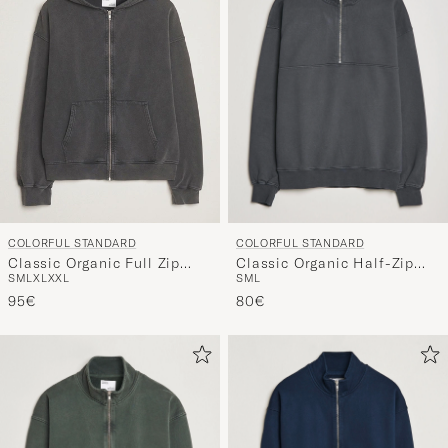
COLORFUL STANDARD
COLORFUL STANDARD
Classic Organic Half-Zip
Classic Organic Full Zip
S
M
L
S
M
L
XL
XXL
Lava Grey
Hoodie Faded Black
80€
95€