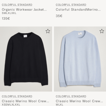
COLORFUL STANDARD
COLORFUL STANDARD
Organic Workwear Jacket
Colorful StandardMerino
S
M
L
XL
XXL
Navy Blue
Wool BeanieOptical White
35€
135€
COLORFUL STANDARD
COLORFUL STANDARD
Classic Merino Wool Crew
Classic Merino Wool Crew
XS
S
M
L
XL
XXL
M
L
XL
Neck Deep Black
Neck Polar Blue