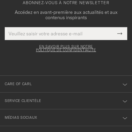
ABONNEZ-VOUS À NOTRE NEWSLETTER
Accédez en avant-première aux actualités et aux
contenus inspirants
Adresse
Merci
Ce
de
Submi
pour
champ
courrier
Newsl
doit
électronique
votre
Form
EN SAVOIR PLUS SUR NOTRE
être
POLITIQUE DE CONFIDENTIALITÉ
inscription
rempli
à
notre
newsletter
CARE OF CARL
SERVICE CLIENTÈLE
MÉDIAS SOCIAUX