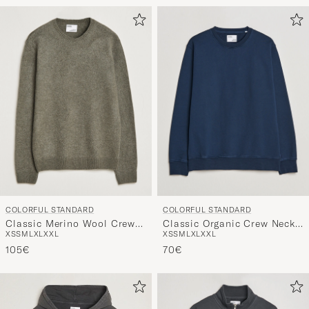
COLORFUL STANDARD
COLORFUL STANDARD
Classic Merino Wool Crew
Classic Organic Crew Neck
XS
S
M
L
XL
XXL
XS
S
M
L
XL
XXL
Neck Dusty Olive
Sweat Navy Blue
105€
70€