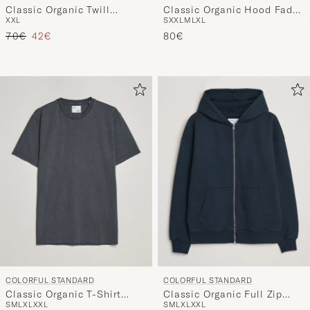
Classic Organic Hood Faded
Classic Organic Twill
S
XXL
M
L
XL
XXL
Black
Drawstring Shorts Oxblood
Prix ordinaire
Prix réduit
80€
Red
70€
42€
COLORFUL STANDARD
COLORFUL STANDARD
Classic Organic T-Shirt
Classic Organic Full Zip
S
M
L
XL
XXL
S
M
L
XL
XXL
Faded Black
Hoodie Navy Blue