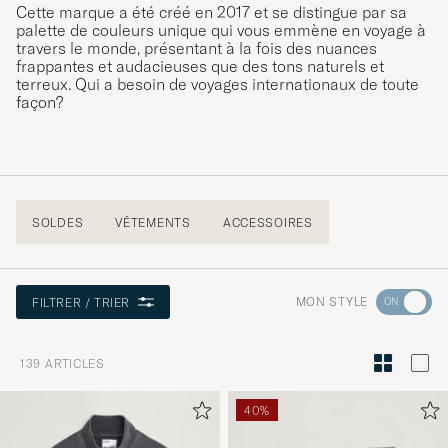
Cette marque a été créé en 2017 et se distingue par sa
palette de couleurs unique qui vous emmène en voyage à
travers le monde, présentant à la fois des nuances
frappantes et audacieuses que des tons naturels et
terreux. Qui a besoin de voyages internationaux de toute
façon?
SOLDES
VÊTEMENTS
ACCESSOIRES
Rendez-
MON STYLE
FILTRER / TRIER
vous
dans
139
ARTICLES
la
section
40%
Conseils