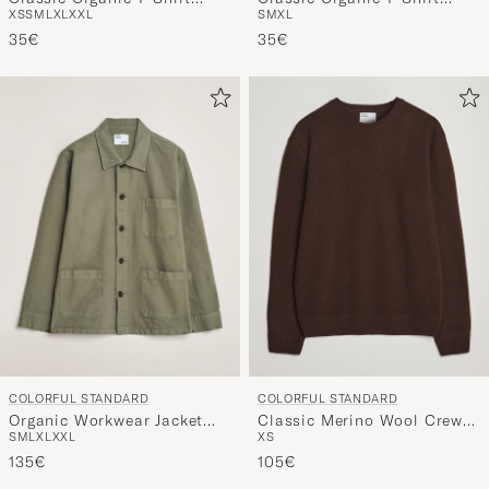
XS
S
M
L
XL
XXL
S
M
XL
Deep Black
Faded Indigo
35€
35€
COLORFUL STANDARD
COLORFUL STANDARD
Organic Workwear Jacket
Classic Merino Wool Crew
S
M
L
XL
XXL
XS
Dusty Olive
Neck Coffee Brown
135€
105€