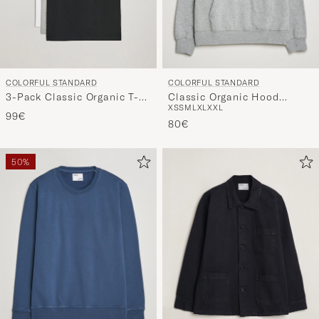
COLORFUL STANDARD
COLORFUL STANDARD
3-Pack Classic Organic T-
Classic Organic Hood
XS
S
M
L
XL
XXL
Shirt Optical White/Heather
Heather Grey
99€
Grey/Deep Black
80€
50%