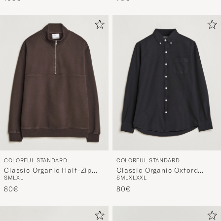
COLORFUL STANDARD
COLORFUL STANDARD
Classic Organic Half-Zip
Classic Organic Oxford
S
M
L
XL
S
M
L
XL
XXL
Coffee Brown
Button Down Shirt Deep
80€
Black
80€