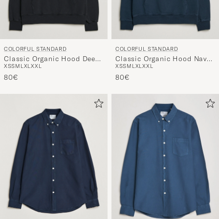
COLORFUL STANDARD
COLORFUL STANDARD
Classic Organic Hood Deep
Classic Organic Hood Navy
XS
S
M
L
XL
XXL
XS
S
M
L
XL
XXL
Black
Blue
80€
80€