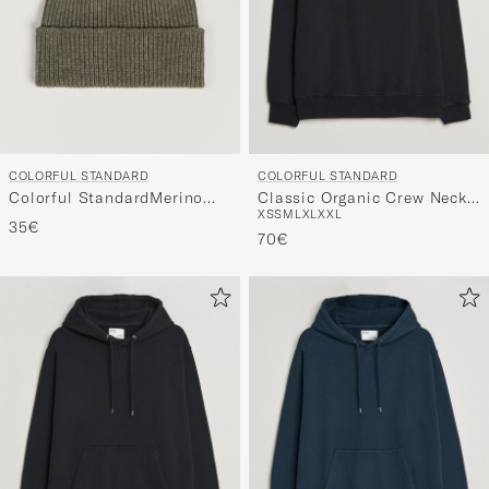
COLORFUL STANDARD
COLORFUL STANDARD
Colorful StandardMerino
Classic Organic Crew Neck
XS
S
M
L
XL
XXL
Wool BeanieDusty Olive
Sweat Deep Black
35€
70€