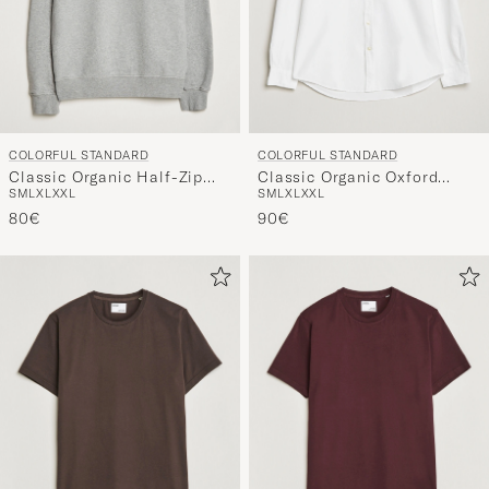
COLORFUL STANDARD
COLORFUL STANDARD
Classic Organic Half-Zip
Classic Organic Oxford
S
M
L
XL
XXL
S
M
L
XL
XXL
Heather Grey
Button Down Shirt White
80€
90€