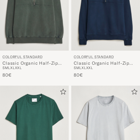
COLORFUL STANDARD
COLORFUL STANDARD
Classic Organic Half-Zip
Classic Organic Half-Zip
S
M
L
XL
XXL
S
M
L
XL
XXL
Midnight Forest
Navy Blue
80€
80€