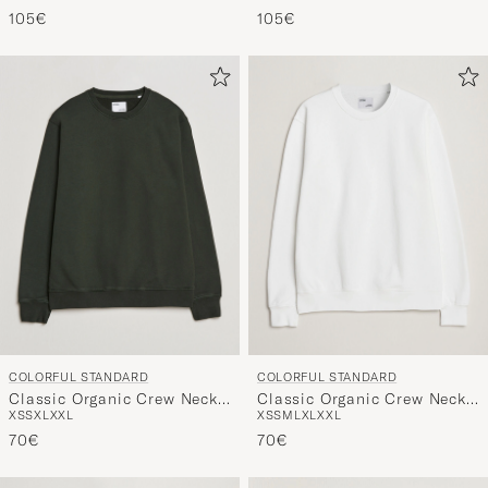
105€
105€
COLORFUL STANDARD
COLORFUL STANDARD
Classic Organic Crew Neck
Classic Organic Crew Neck
XS
S
XL
XXL
XS
S
M
L
XL
XXL
Sweat Hunter Green
Sweat Optical White
70€
70€