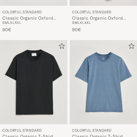
COLORFUL STANDARD
COLORFUL STANDARD
Classic Organic Oxford
Classic Organic Oxford
S
M
L
XL
XXL
S
M
L
XL
XXL
Button Down Shirt Navy
Button Down Shirt Petrol
Blue
90€
Blue
90€
COLORFUL STANDARD
COLORFUL STANDARD
Classic Organic T-Shirt
Classic Organic T-Shirt