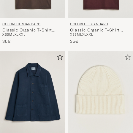
COLORFUL STANDARD
COLORFUL STANDARD
Classic Organic T-Shirt
Classic Organic T-Shirt
XS
S
M
L
XL
XXL
XS
S
M
L
XL
XXL
Coffee Brown
Oxblood Red
35€
35€