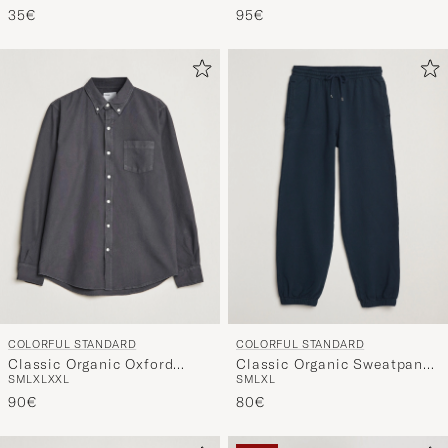
35€
95€
COLORFUL STANDARD
COLORFUL STANDARD
Classic Organic Oxford
Classic Organic Sweatpants
S
M
L
XL
XXL
S
M
L
XL
Button Down Shirt Lava
Navy Blue
Grey
90€
80€