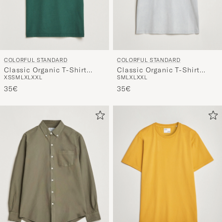
COLORFUL STANDARD
COLORFUL STANDARD
Classic Organic T-Shirt
Classic Organic T-Shirt
XS
S
M
L
XL
XXL
S
M
L
XL
XXL
Emerald Green
Faded Grey
35€
35€