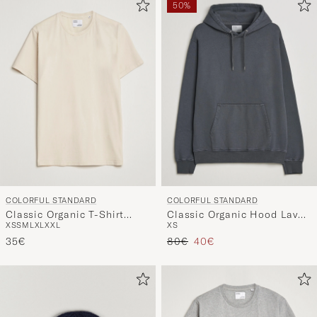
50%
COLORFUL STANDARD
COLORFUL STANDARD
Classic Organic T-Shirt
Classic Organic Hood Lava
XS
S
M
L
XL
XXL
XS
Ivory White
Grey
Prix ordinaire
Prix réduit
35€
80€
40€