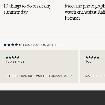
10 things to do on a rainy
Meet the photograph
summer day
watch enthusiast Raff
Frenner
4.60/5
202 COMMENTAIRES
Top service
Top!
PRÉCÉDENT
SHERIF S
2026-08-05
ACHETEUR
2026-07-27
MARIE-LINE 