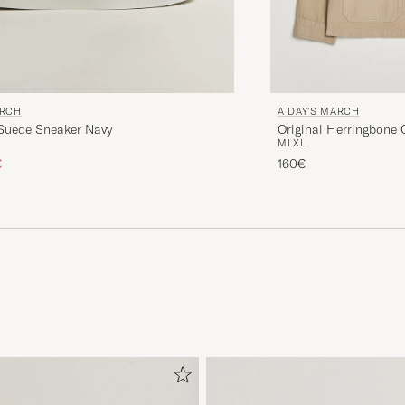
ARCH
A DAY'S MARCH
Suede Sneaker Navy
Original Herringbone 
M
L
XL
ire
 réduit
€
160€