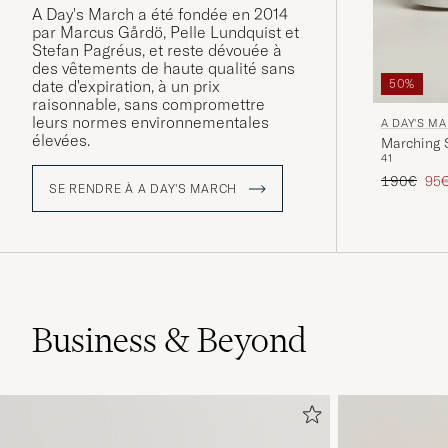
A Day's March a été fondée en 2014
par Marcus Gårdö, Pelle Lundquist et
Stefan Pagréus, et reste dévouée à
des vêtements de haute qualité sans
date d'expiration, à un prix
50%
raisonnable, sans compromettre
leurs normes environnementales
A DAY'S M
élevées.
Marching 
41
Prix ordina
Prix
190€
95
SE RENDRE À A DAY'S MARCH
Business & Beyond