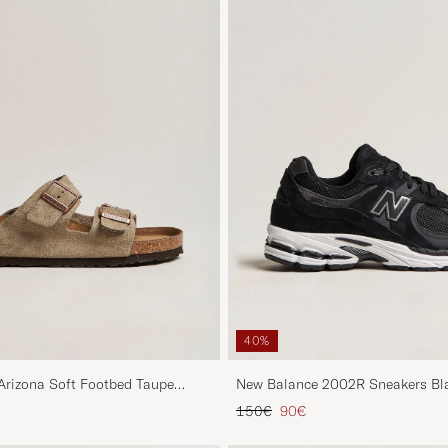
40%
izona Soft Footbed Taupe
New Balance 2002R Sneakers Bl
Prix ordinaire
Prix réduit
150€
90€