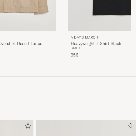
A DAY'S MARCH
Heavyweight T-Shirt Black
Overshirt Desert Taupe
S
M
L
XL
55€