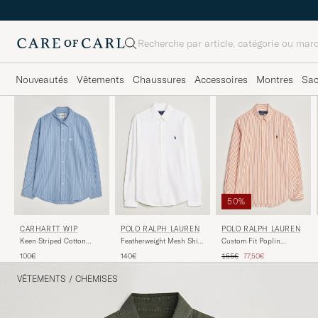
Rechercher
Nouveautés
Vêtements
Chaussures
Accessoires
Montres
Sa
50%
POLO RALPH LAUREN
CARHARTT WIP
POLO RALPH LAUREN
Featherweight Mesh Shirt
Keen Striped Cotton
Custom Fit Poplin
White
Poplin Shirt Curacao
Striped Shirt Kona
Prix ordinaire
Prix réduit
140€
100€
155€
77,50€
Orange
VÊTEMENTS
/
CHEMISES