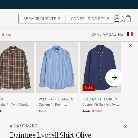
SERVICE CLIENTÈLE
CONSEILS DE STYLE
Soldes
CARL MAGAZINE
60%
50%
FILIPP
NT
POLO RALPH LAUREN
POLO RALPH LAUREN
Zack Lyo
ular Fit Twill Checked
Custom Fit Poplin
Custom Fit Garment Twill
Green
rt Faded Taupe
Striped Shirt Medium
Shirt Newport Navy
Prix ord
P
Prix ordinaire
Prix réduit
140€
5
0€
155€
165€
82,50€
Blue
A DAY'S MARCH
Daintree Lyocell Shirt Olive