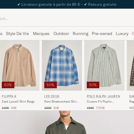
The Care of Carl Passport
cs
Style De Vie
Marques
Outdoor
Running
Pre-owned
Luxury
60%
50%
50%
FILIPPA K
LES DEUX
POLO RALPH LAUREN
GA
Zack Lyocell Shirt Beige
Kent Shadowcheck Shirt
Custom Fit Poplin
Reg
Palace Blue
Striped Shirt Garden Trail
Shi
Prix ordinaire
Prix réduit
Prix ordinaire
Prix réduit
Prix ordinaire
Prix réduit
140€
56€
120€
60€
155€
77,50€
14