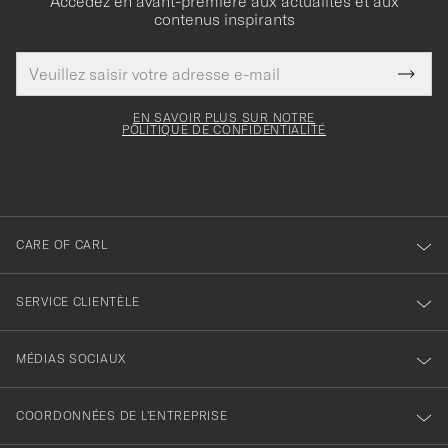
Accédez en avant-première aux actualités et aux
contenus inspirants
Adresse
Merci
Ce
de
Submi
pour
champ
courrier
Newsl
doit
électronique
votre
Form
EN SAVOIR PLUS SUR NOTRE
être
POLITIQUE DE CONFIDENTIALITÉ
inscription
rempli
à
notre
newsletter
CARE OF CARL
SERVICE CLIENTÈLE
MÉDIAS SOCIAUX
COORDONNÉES DE L'ENTREPRISE