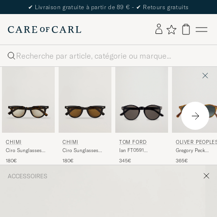
✔
Livraison gratuite à partir de 89 € -
✔
Retours gratuits
Rechercher
TOM FORD
OLIVER PEOPLE
CHIMI
CHIMI
Ian FT0591
Gregory Peck
Ciro Sunglasses
Ciro Sunglasses
Sunglasses Shiny
Sunglasses Semi
Tortoise
Black
345€
365€
180€
180€
Black
Matte/Indigo
Photochromic
ACCESSOIRES