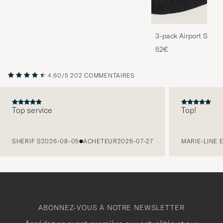
3-pack Airport Socks
Melange
52€
4.60/5
202 COMMENTAIRES
Top service
Top!
PRÉCÉDENT
SHERIF S
2026-08-05
ACHETEUR
2026-07-27
MARIE-LINE 
ABONNEZ-VOUS À NOTRE NEWSLETTER