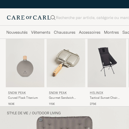
Rechercher
Nouveautés
Vêtements
Chaussures
Accessoires
Montres
Sa
SNOW PEAK
SNOW PEAK
HELINOX
Gourmet Sandwich
Curved Flask Titanium
Tactical Sunset Chair
Tramezzino
Black
115€
160€
275€
STYLE DE VIE
/
OUTDOOR LIVING