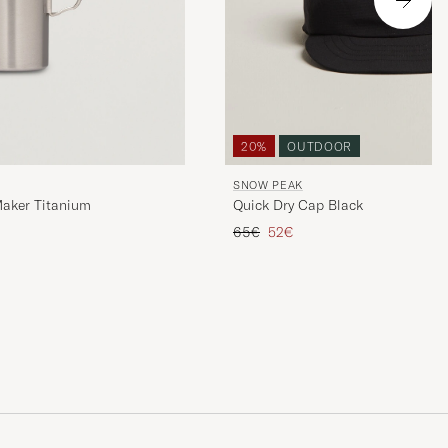
20%
OUTDOOR
SNOW PEAK
Maker Titanium
Quick Dry Cap Black
Prix ordinaire
Prix réduit
65€
52€