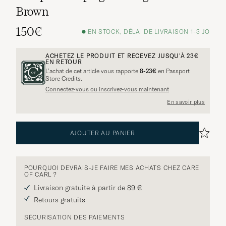
Brown
150€
EN STOCK, DÉLAI DE LIVRAISON 1-3 JO
ACHETEZ LE PRODUIT ET RECEVEZ JUSQU'À
23€
EN RETOUR
L’achat de cet article vous rapporte
8-23€
en Passport
Store Credits.
Connectez-vous ou inscrivez-vous maintenant
En savoir plus
AJOUTER AU PANIER
POURQUOI DEVRAIS-JE FAIRE MES ACHATS CHEZ CARE
OF CARL ?
Livraison gratuite à partir de 89 €
Retours gratuits
SÉCURISATION DES PAIEMENTS