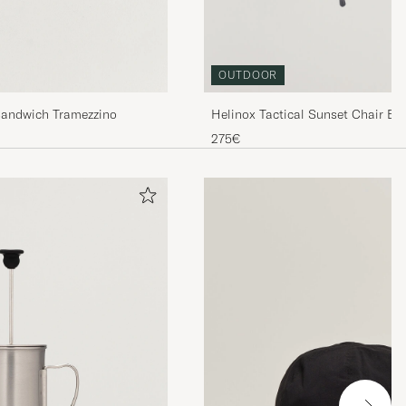
OUTDOOR
andwich Tramezzino
Helinox Tactical Sunset Chair Bl
275€