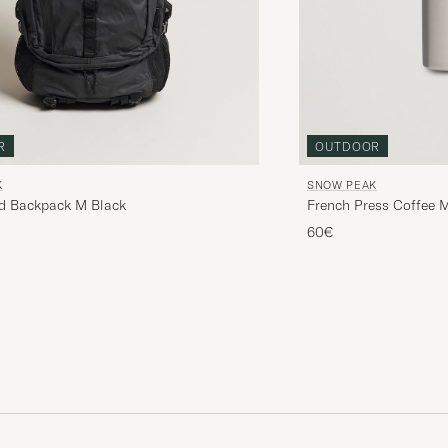
R
OUTDOOR
K
SNOW PEAK
ld Backpack M Black
French Press Coffee 
60€