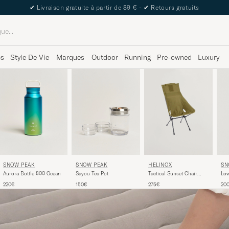
✔
Livraison gratuite à partir de 89 € -
✔
Retours gratuits
cs
Style De Vie
Marques
Outdoor
Running
Pre-owned
Luxury
SNOW PEAK
SNOW PEAK
SN
HELINOX
Aurora Bottle 800 Ocean
Sayou Tea Pot
Low
Tactical Sunset Chair
Coyote Tan
220€
150€
20
275€