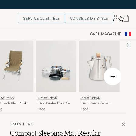
SERVICE CLIENTÈLE
CONSEILS DE STYLE
CARL MAGAZINE
HELIN
OW PEAK
SNOW PEAK
SNOW PEAK
Tactical
 Beach Chair Khaki
Field Barista Kettle
Field Cooker Pro. 3 Set
Stainless Steel
155€
0€
160€
190€
SNOW PEAK
Compact Sleeping Mat Regular