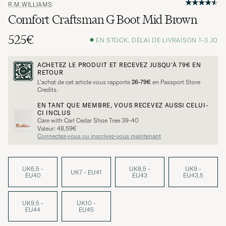
R.M.WILLIAMS
Comfort Craftsman G Boot Mid Brown
525€
EN STOCK, DÉLAI DE LIVRAISON 1-3 JO
ACHETEZ LE PRODUIT ET RECEVEZ JUSQU'À
79€
EN
RETOUR
L’achat de cet article vous rapporte
26-79€
en Passport Store
Credits.
EN TANT QUE MEMBRE, VOUS RECEVEZ AUSSI CELUI-
CI INCLUS
Care with Carl Cedar Shoe Tree 39-40
Valeur: 48,59€
Connectez-vous ou inscrivez-vous maintenant
UK6,5 -
UK8,5 -
UK9 -
UK7 - EU41
EU40
EU43
EU43,5
UK9,5 -
UK10 -
EU44
EU45