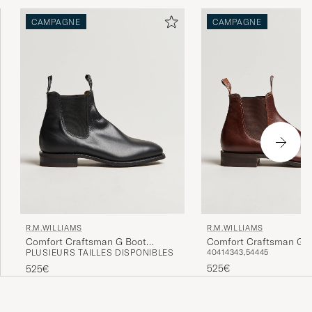
CAMPAGNE
CAMPAGNE
R.M.WILLIAMS
R.M.WILLIAMS
Comfort Craftsman G Boot
Comfort Craftsman G B
PLUSIEURS TAILLES DISPONIBLES
40
41
43
43,5
44
45
Yearling Black
Brown
525€
525€