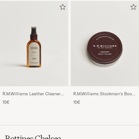
R.M.Williams Leather Cleaner
R.M.Williams Stockman's Boot
100ml
Polish 70ml Chestnut
15€
15€
Bottines Chelsea