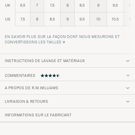
UK
6,5
7
7,5
8
8,5
9
9,5
10
US
7,5
8
8,5
9
9,5
10
10,5
11
EN SAVOIR PLUS SUR LA FAÇON DONT NOUS MESURONS ET
»
CONVERTISSONS LES TAILLES
INSTRUCTIONS DE LAVAGE ET MATÉRIAUX
COMMENTAIRES
A PROPOS DE R.M.WILLIAMS
Bra oppdatert hjemmeside, rask levering og
jeg har aldri vært misfornøyd 🙂👍
LIVRAISON & RETOURS
JAHN C
ACHETÉ LE SUR CAREOFCARL.NO
INFORMATIONS SUR LE FABRICANT