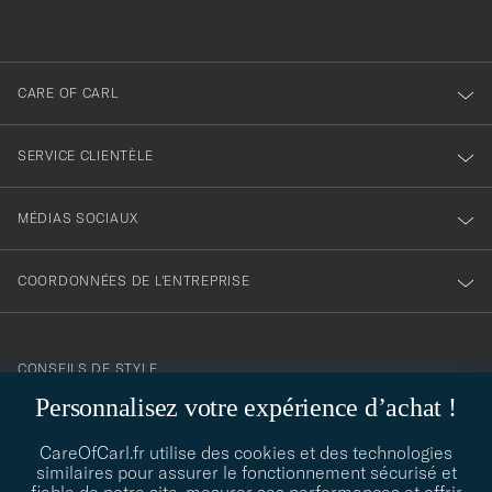
à
notre
newsletter
CARE OF CARL
SERVICE CLIENTÈLE
MÉDIAS SOCIAUX
COORDONNÉES DE L'ENTREPRISE
CONSEILS DE STYLE
Personnalisez votre expérience d’achat !
Besoin d'aide pour trouver votre style ? Laissez-nous vous guider,
contact@careofcarl.com
nous sommes heureux de vous aider !
CareOfCarl.fr utilise des cookies et des technologies
similaires pour assurer le fonctionnement sécurisé et
CONSEILS DE STYLE