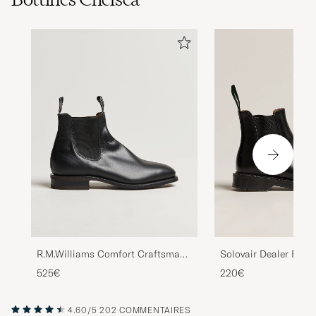
R.M.Williams Comfort Craftsman
Solovair Dealer Boot
G Boot Yearling Black
525€
220€
4.60/5
202 COMMENTAIRES