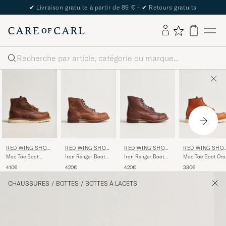
✔
Livraison gratuite à partir de 89 € -
✔
Retours gratuits
Rechercher
RED WING SHOE
RED WING SHOE
RED WING SHOE
RED WING SHO
S
S
S
S
Moc Toe Boot
Iron Ranger Boot
Iron Ranger Boot
Moc Toe Boot Oro
Copper
Copper
Amber Harness
Legacy Leather
410€
420€
420€
380€
Rough/Though
Rough/Though
Leather
Leather
CHAUSSURES
/
BOTTES
/
BOTTES À LACETS