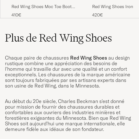
Plass til ullsåle og litt tykkere sokker for
Red Wing Shoes Moc Toe Boot
Red Wing Shoes Iron R
vinterbruk er lurt. Må gås inn, solide sko.
Copper Rough/Though Leather
Copper Rough/Though 
410€
420€
STIG T
ACHETÉ LE SUR CAREOFCARL.NO
Plus de Red Wing Shoes
Riktigt fina skor i bra kvalitet. Det märks när
man plockar upp dem från lådan. Skorna är
något stora i storleken om man jämför med
Chaque paire de chaussures
Red Wing Shoes
au design
rustique combine une appréciation des besoins de
sneakers så det är nog en god idé att hitta sin
l'homme qui travaille dur avec une qualité et un confort
storlek innan man beställer.
exceptionnels. Les chaussures de la marque américaine
sont toujours fabriquées par ses artisans experts dans
KRISTIAN G
ACHETÉ LE SUR CAREOFCARL.SE
son usine de Red Wing, dans le Minnesota.
Au début du 20e siècle, Charles Beckman s'est donné
Das was ich erwartet habe! Richtig gute
pour mission de fournir des chaussures durables et
confortables aux ouvriers des industries minières et
Schuhe, schneller geliefert als angekündigt.
forestières exigeantes du Minnesota. Bien que Red Wing
Passt1
Shoes soit aujourd'hui une marque internationale, elle
demeure fidèle aux idéaux de son fondateur.
MARCUS-A. D
ACHETÉ LE SUR CAREOFCARL.DE