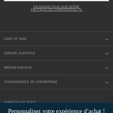
pour
champ
courrier
Newsl
doit
électronique
votre
Form
EN SAVOIR PLUS SUR NOTRE
être
POLITIQUE DE CONFIDENTIALITÉ
inscription
rempli
à
notre
newsletter
CARE OF CARL
SERVICE CLIENTÈLE
MÉDIAS SOCIAUX
COORDONNÉES DE L'ENTREPRISE
CONSEILS DE STYLE
Personnalisez votre expérience d’achat !
Besoin d'aide pour trouver votre style ? Laissez-nous vous guider,