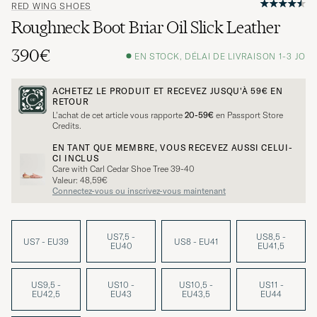
RED WING SHOES
Roughneck Boot Briar Oil Slick Leather
390€
EN STOCK, DÉLAI DE LIVRAISON 1-3 JO
ACHETEZ LE PRODUIT ET RECEVEZ JUSQU'À
59€
EN
RETOUR
L’achat de cet article vous rapporte
20-59€
en Passport Store
Credits.
EN TANT QUE MEMBRE, VOUS RECEVEZ AUSSI CELUI-
CI INCLUS
Care with Carl Cedar Shoe Tree 39-40
Valeur: 48,59€
Connectez-vous ou inscrivez-vous maintenant
US7,5 -
US8,5 -
US7 - EU39
US8 - EU41
EU40
EU41,5
US9,5 -
US10 -
US10,5 -
US11 -
EU42,5
EU43
EU43,5
EU44