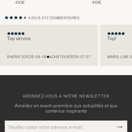
Copper Rough/Though Leather
Copper Rough/Thoug
410€
410€
4.60/5
202 COMMENTAIRES
Top service
Top!
PRÉCÉDENT
SHERIF S
2026-08-05
ACHETEUR
2026-07-27
MARIE-LINE 
ABONNEZ-VOUS À NOTRE NEWSLETTER
Accédez en avant-première aux actualités et aux
contenus inspirants
Adresse
Merci
Ce
de
Submi