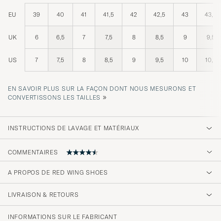
EU
39
40
41
41,5
42
42,5
43
43,5
UK
6
6,5
7
7,5
8
8,5
9
9,5
US
7
7,5
8
8,5
9
9,5
10
10,5
EN SAVOIR PLUS SUR LA FAÇON DONT NOUS MESURONS ET
»
CONVERTISSONS LES TAILLES
INSTRUCTIONS DE LAVAGE ET MATÉRIAUX
COMMENTAIRES
4.4
A PROPOS DE RED WING SHOES
LIVRAISON & RETOURS
(7 Note)
(6)
INFORMATIONS SUR LE FABRICANT