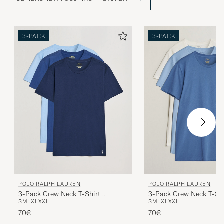
3-PACK
3-PACK
POLO RALPH LAUREN
POLO RALPH LAUREN
3-Pack Crew Neck T-Shirt
3-Pack Crew Neck T-Shi
S
M
L
XL
XXL
S
M
L
XL
XXL
Navy/Light Navy/Elite Blue
White/Blue/Light Blue
70€
70€