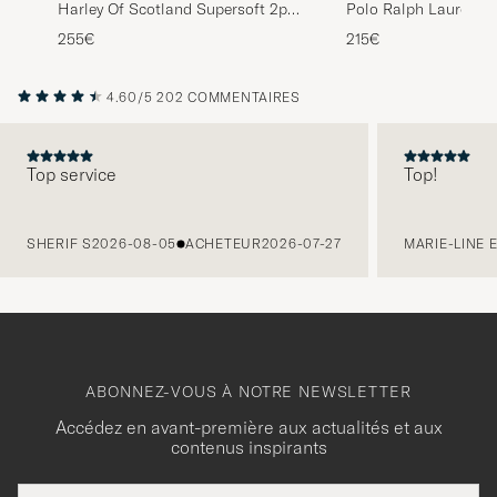
Harley Of Scotland Supersoft 2ply
Polo Ralph Lauren Kn
Lambswool Rugby Green/Red
Pullover Newport Nav
255€
215€
4.60/5
202 COMMENTAIRES
Top service
Top!
PRÉCÉDENT
SHERIF S
2026-08-05
ACHETEUR
2026-07-27
MARIE-LINE 
ABONNEZ-VOUS À NOTRE NEWSLETTER
Accédez en avant-première aux actualités et aux
contenus inspirants
Adresse