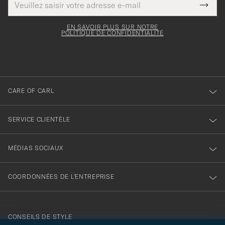
Merci
Ce
de
Submi
pour
champ
courrier
Newsl
doit
électronique
votre
Form
EN SAVOIR PLUS SUR NOTRE
être
POLITIQUE DE CONFIDENTIALITÉ
inscription
rempli
à
notre
newsletter
CARE OF CARL
SERVICE CLIENTÈLE
MÉDIAS SOCIAUX
COORDONNÉES DE L'ENTREPRISE
CONSEILS DE STYLE