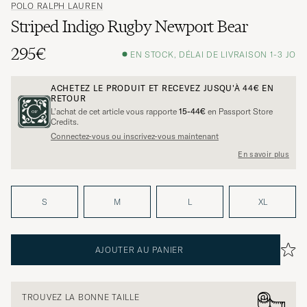
POLO RALPH LAUREN
Striped Indigo Rugby Newport Bear
295€
EN STOCK, DÉLAI DE LIVRAISON 1-3 JO
ACHETEZ LE PRODUIT ET RECEVEZ JUSQU'À
44€
EN
RETOUR
L’achat de cet article vous rapporte
15-44€
en Passport Store
Credits.
Connectez-vous ou inscrivez-vous maintenant
En savoir plus
S
M
L
XL
AJOUTER AU PANIER
TROUVEZ LA BONNE TAILLE