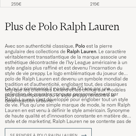
Lambswool Rugby Green/Red
Pullover Newport Navy 
255€
215€
Plus de Polo Ralph Lauren
Avec son authenticité classique,
Polo
est la pierre
angulaire des collections de
Ralph Lauren
. Le caractère
véritablement transatlantique de la marque associe une
esthétique décontractée de l'Ivy League américaine à un
style anglais plus raffiné et est devenu l'incarnation du
style de vie preppy. Le logo emblématique du joueur de
polo de Ralph Lauren est devenu un symbole mondial de
tradition et d'authenticité, englobant tout, des classiques
Ce qui a commencé il y a plus de 50 ans par une
tels que les chemises Oxford et les chinos aux modèles
collection de cravates conçues personnellement par
plus contemporains où le style preppy rencontre la
Ralph Lauren s'est développé pour englober tout un style
décontraction urbaine.
de vie. Plus qu'une simple marque de mode, le nom Ralph
Lauren en est venu à définir le style américain. Synonyme
de haute qualité et d'innovation constante en matière de
style et de marketing, Ralph Lauren ne se contente pas de
vendre des vêtements et des accessoires ; il vend un style
de vie qui reflète le rêve américain.
SE RENDRE À POLO RALPH LAUREN