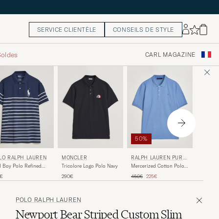
SERVICE CLIENTÈLE
CONSEILS DE STYLE
Soldes
CARL MAGAZINE
50%
POLO 
LO RALPH LAUREN
MONCLER
RALPH LAUREN PURPL
E LABEL
Custom 
l Boy Polo Refined
Tricolore Logo Polo Navy
Mercerized Cotton Polo
Stipe P
vy
Light Blue
Prix ordinaire
Prix réduit
215€
5€
290€
450€
225€
Navy/Ne
POLO RALPH LAUREN
Newport Bear Striped Custom Slim