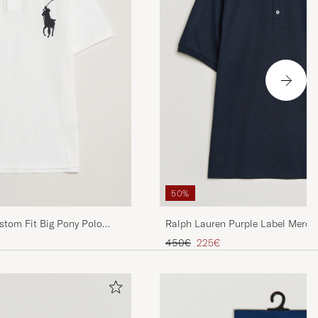
50%
stom Fit Big Pony Polo
Ralph Lauren Purple Label Merce
Polo Chairman Navy
Prix ordinaire
Prix réduit
450€
225€