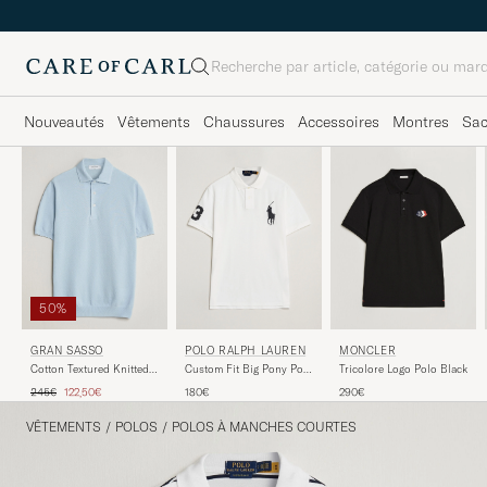
Rechercher
Nouveautés
Vêtements
Chaussures
Accessoires
Montres
Sa
50%
POLO RALPH LAUREN
GRAN SASSO
MONCLER
Custom Fit Big Pony Polo
Cotton Textured Knitted
Tricolore Logo Polo Black
White
Polo Light Blue
Prix ordinaire
Prix réduit
180€
245€
122,50€
290€
VÊTEMENTS
/
POLOS
/
POLOS À MANCHES COURTES