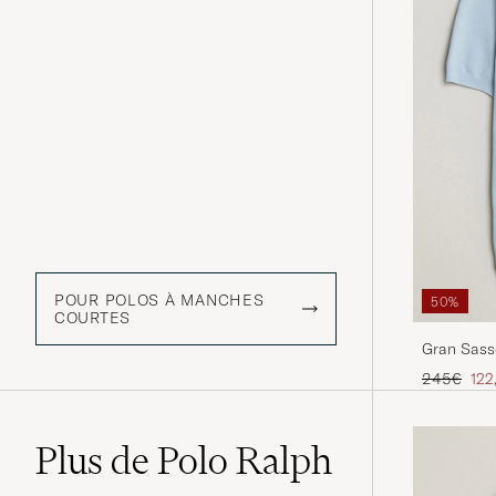
POUR POLOS À MANCHES
50%
COURTES
Gran Sasso
Blue
Prix ordina
Prix
245€
122
Plus de Polo Ralph