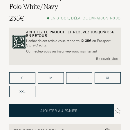
Polo White/Navy
235€
EN STOCK, DÉLAI DE LIVRAISON 1-3 JO
ACHETEZ LE PRODUIT ET RECEVEZ JUSQU'À
35€
EN RETOUR
L’achat de cet article vous rapporte
12-35€
en Passport
Store Credits.
Connectez-vous ou inscrivez-vous maintenant
En savoir plus
S
M
L
XL
XXL
AJOUTER AU PANIER