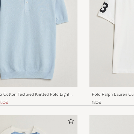
Polo Ralph Lauren Cu
 Cotton Textured Knitted Polo Light
White
ire
 réduit
180€
,50€