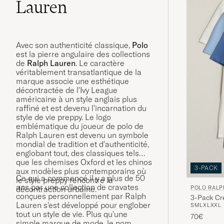
Lauren
Avec son authenticité classique,
Polo
est la pierre angulaire des collections
de
Ralph Lauren
. Le caractère
véritablement transatlantique de la
marque associe une esthétique
décontractée de l'Ivy League
américaine à un style anglais plus
raffiné et est devenu l'incarnation du
style de vie preppy. Le logo
emblématique du joueur de polo de
Ralph Lauren est devenu un symbole
mondial de tradition et d'authenticité,
englobant tout, des classiques tels
que les chemises Oxford et les chinos
3-PACK
aux modèles plus contemporains où
Ce qui a commencé il y a plus de 50
le style preppy rencontre la
ans par une collection de cravates
POLO RALP
décontraction urbaine.
conçues personnellement par Ralph
3-Pack Cr
Lauren s'est développé pour englober
S
M
L
XL
XXL
tout un style de vie. Plus qu'une
70€
simple marque de mode, le nom