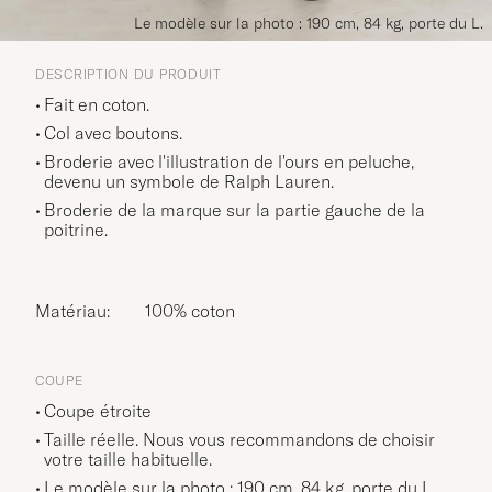
Le modèle sur la photo : 190 cm, 84 kg, porte du L.
DESCRIPTION DU PRODUIT
Fait en coton.
Col avec boutons.
Broderie avec l'illustration de l'ours en peluche,
devenu un symbole de Ralph Lauren.
Broderie de la marque sur la partie gauche de la
poitrine.
Matériau:
100% coton
COUPE
Coupe étroite
Taille réelle. Nous vous recommandons de choisir
votre taille habituelle.
Le modèle sur la photo : 190 cm, 84 kg, porte du
L
.