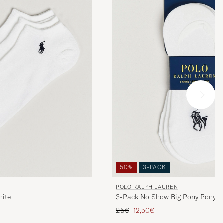
50%
3-PACK
POLO RALPH LAUREN
hite
3-Pack No Show Big Pony Pony S
Prix ordinaire
Prix réduit
25€
12,50€