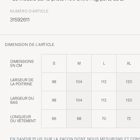
NUMÉRO D'ARTICLE
31592611
DIMENSION DE L'ARTICLE
DIMENSIONS
S
M
L
XL
EN CM
LARGEUR DE
98
104
112
120
LA POITRINE
LARGEUR DU
98
104
112
120
BAS
LONGUEUR
66
68
70
72
DU VÊTEMENT
EN SAVOIR PLUS SUR LA FAÇON DONT NOUS MESURONS ET CONV