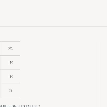
XXL
130
130
75
»
ERTISSONS LES TAILLES