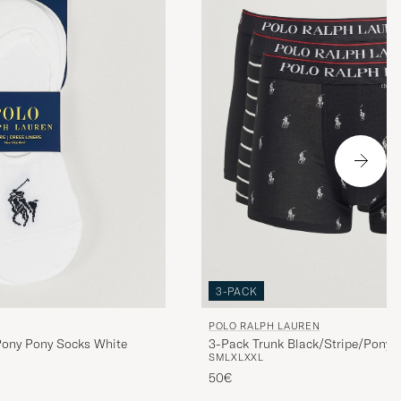
3-PACK
POLO RALPH LAUREN
Pony Pony Socks White
3-Pack Trunk Black/Stripe/Pony
S
M
L
XL
XXL
50€