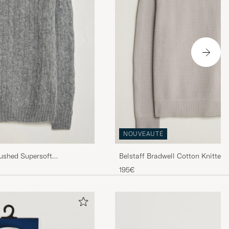
NOUVEAUTÉ
rushed Supersoft
Belstaff Bradwell Cotton Knitted
 Grey
Concrete
195€