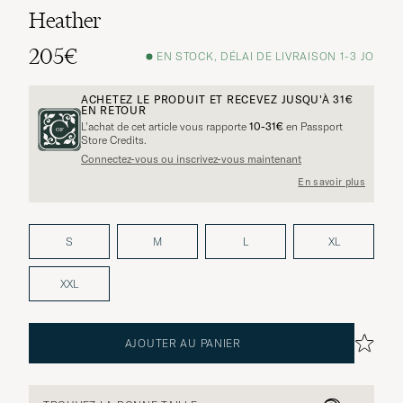
Heather
205€
EN STOCK, DÉLAI DE LIVRAISON 1-3 JO
ACHETEZ LE PRODUIT ET RECEVEZ JUSQU'À
31€
EN RETOUR
L’achat de cet article vous rapporte
10-31€
en Passport
Store Credits.
Connectez-vous ou inscrivez-vous maintenant
En savoir plus
S
M
L
XL
XXL
AJOUTER AU PANIER