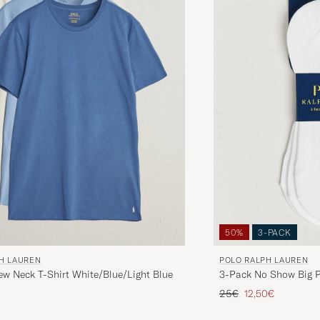
50%
3-PACK
POLO RALPH LAUREN
H LAUREN
3-Pack No Show Big 
ew Neck T-Shirt White/Blue/Light Blue
Prix ordinaire
Prix réduit
25€
12,50€