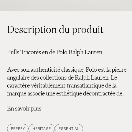
Description du produit
Pulls Tricotés en de Polo Ralph Lauren.
Avec son authenticité classique, Polo est la pierre
angulaire des collections de Ralph Lauren. Le
caractère véritablement transatlantique de la
marque associe une esthétique décontractée de
l'Ivy League américaine à un style anglais plus
En savoir plus
raffiné et est devenu l'incarnation du style de vie
preppy. Le logo emblématique du joueur de polo
de Ralph Lauren est devenu un symbole mondial
PREPPY
HERITAGE
ESSENTIAL