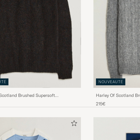
UTÉ
NOUVEAUTÉ
 Scotland Brushed Supersoft
Harley Of Scotland B
 Yolk Fairisle Volcano/Cameo
Lambswool Cable Mid
215€