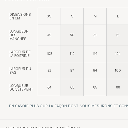
DIMENSIONS
XS
S
M
L
EN CM
LONGUEUR
DES
49
50
51
51
MANCHES
LARGEUR DE
108
112
116
124
LA POITRINE
LARGEUR DU
82
87
94
100
BAS
LONGUEUR
64
65
65
66
DU VÊTEMENT
EN SAVOIR PLUS SUR LA FAÇON DONT NOUS MESURONS ET CONV