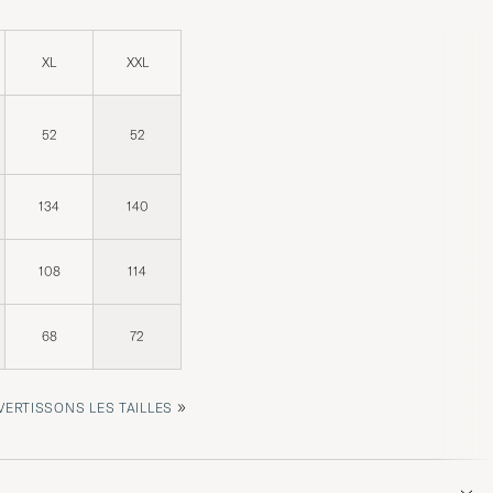
XL
XXL
52
52
134
140
108
114
68
72
»
ERTISSONS LES TAILLES