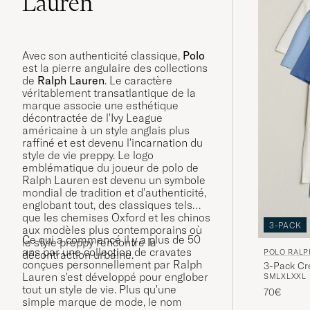
Lauren
Avec son authenticité classique,
Polo
est la pierre angulaire des collections
de
Ralph Lauren
. Le caractère
véritablement transatlantique de la
marque associe une esthétique
décontractée de l'Ivy League
américaine à un style anglais plus
raffiné et est devenu l'incarnation du
style de vie preppy. Le logo
emblématique du joueur de polo de
Ralph Lauren est devenu un symbole
mondial de tradition et d'authenticité,
englobant tout, des classiques tels
que les chemises Oxford et les chinos
3-PACK
aux modèles plus contemporains où
Ce qui a commencé il y a plus de 50
le style preppy rencontre la
ans par une collection de cravates
POLO RALP
décontraction urbaine.
conçues personnellement par Ralph
3-Pack Cr
Lauren s'est développé pour englober
S
M
L
XL
XXL
tout un style de vie. Plus qu'une
70€
simple marque de mode, le nom