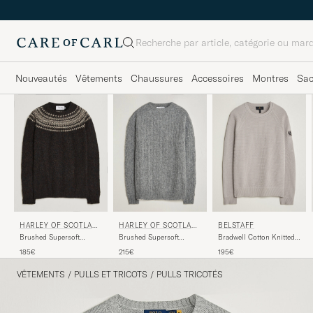
Rechercher
Nouveautés
Vêtements
Chaussures
Accessoires
Montres
Sa
HARLEY OF SCOTLAN
HARLEY OF SCOTLAN
BELSTAFF
D
D
Brushed Supersoft
Brushed Supersoft
Bradwell Cotton Knitted
Lambswool Yolk Fairisle
Lambswool Cable Mid
Crew Neck Concrete
185€
215€
195€
Volcano/Cameo
Grey
VÊTEMENTS
/
PULLS ET TRICOTS
/
PULLS TRICOTÉS