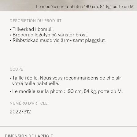
Le modèle sur la photo : 190 cm, 84 kg, porte du M.
DESCRIPTION DU PRODUIT
• Tillverkad i bomull.
• Broderad logotyp på vänster bröst.
• Ribbstickad mudd vid ärm- samt plaggslut.
COUPE
Taille réelle. Nous vous recommandons de choisir
votre taille habituelle.
Le modèle sur la photo : 190 cm, 84 kg, porte du
M
.
NUMÉRO D'ARTICLE
20227312
DIMENSION DE L'ARTICLE