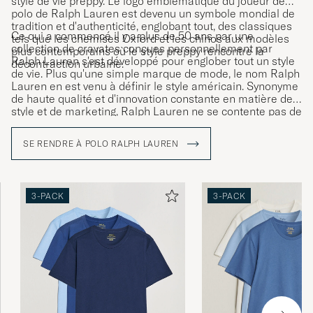
style de vie preppy. Le logo emblématique du joueur de
polo de Ralph Lauren est devenu un symbole mondial de
tradition et d'authenticité, englobant tout, des classiques
Ce qui a commencé il y a plus de 50 ans par une
tels que les chemises Oxford et les chinos aux modèles
collection de cravates conçues personnellement par
plus contemporains où le style preppy rencontre la
Ralph Lauren s'est développé pour englober tout un style
décontraction urbaine.
de vie. Plus qu'une simple marque de mode, le nom Ralph
Lauren en est venu à définir le style américain. Synonyme
de haute qualité et d'innovation constante en matière de
style et de marketing, Ralph Lauren ne se contente pas de
vendre des vêtements et des accessoires ; il vend un style
de vie qui reflète le rêve américain.
SE RENDRE À POLO RALPH LAUREN
3-PACK
3-PACK