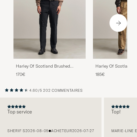
Harley Of Scotland Brushed
Harley Of Scotland 
Supersoft Lambswool Crewneck
Supersoft Lambswool 
170€
185€
Tundra
Volcano/Cameo
4.60/5
202 COMMENTAIRES
Top service
Top!
PRÉCÉDENT
SHERIF S
2026-08-05
ACHETEUR
2026-07-27
MARIE-LINE 