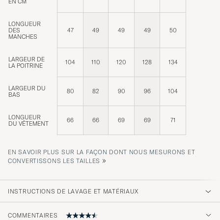
EN CM
LONGUEUR
DES
47
49
49
49
50
MANCHES
LARGEUR DE
104
110
120
128
134
LA POITRINE
LARGEUR DU
80
82
90
96
104
BAS
LONGUEUR
66
66
69
69
71
DU VÊTEMENT
EN SAVOIR PLUS SUR LA FAÇON DONT NOUS MESURONS ET
»
CONVERTISSONS LES TAILLES
INSTRUCTIONS DE LAVAGE ET MATÉRIAUX
COMMENTAIRES