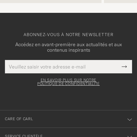
ABONNEZ-VOUS À NOTRE NEWSLETTER
Accédez en avant-première aux actualités et aux
contenus inspirants
Adresse
Merci
Ce
de
Submi
pour
champ
courrier
Newsl
doit
électronique
votre
Form
EN SAVOIR PLUS SUR NOTRE
être
POLITIQUE DE CONFIDENTIALITÉ
inscription
rempli
à
notre
newsletter
CARE OF CARL
SERVICE CLIENTÈLE