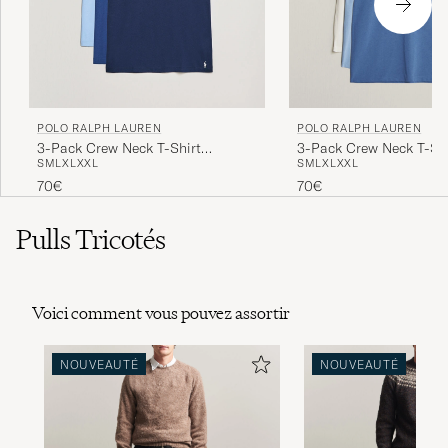
POLO RALPH LAUREN
POLO RALPH LAUREN
3-Pack Crew Neck T-Shirt
3-Pack Crew Neck T-Shi
S
M
L
XL
XXL
S
M
L
XL
XXL
Navy/Light Navy/Elite Blue
White/Blue/Light Blue
70€
70€
Pulls Tricotés
Voici comment vous pouvez assortir
NOUVEAUTÉ
NOUVEAUTÉ