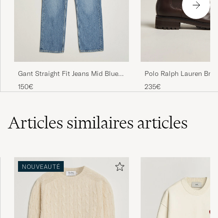
THORSTEN M
ACHETÉ LE SUR CAREOFCARL.DE
Trang
CASPER T
ACHETÉ LE SUR CAREOFCARL.NO
Gant Straight Fit Jeans Mid Blue
Polo Ralph Lauren Brys
Broken In
Chelsea Boots Polo Br
150€
235€
Articles similaires
articles
NOUVEAUTÉ