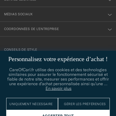
MÉDIAS SOCIAUX
COORDONNÉES DE L'ENTREPRISE
CONSEILS DE STYLE
Personnalisez votre expérience d’achat !
Besoin d'aide pour trouver votre style ? Laissez-nous vous guider,
contact@careofcarl.com
nous sommes heureux de vous aider !
CareOfCarl.fr utilise des cookies et des technologies
similaires pour assurer le fonctionnement sécurisé et
CONSEILS DE STYLE
fiable de notre site, mesurer ses performances et offrir
une expérience d’achat personnalisée ainsi qu’une
…
En savoir plus
© Care of Carl 2026
UNIQUEMENT NÉCESSAIRE
GÉRER LES PRÉFÉRENCES