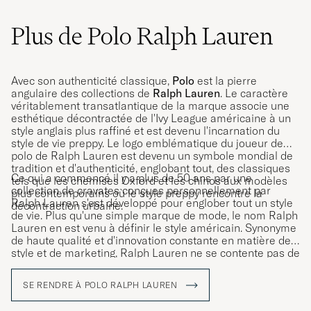
Plus de Polo Ralph Lauren
Avec son authenticité classique,
Polo
est la pierre
angulaire des collections de
Ralph Lauren
. Le caractère
véritablement transatlantique de la marque associe une
esthétique décontractée de l'Ivy League américaine à un
style anglais plus raffiné et est devenu l'incarnation du
style de vie preppy. Le logo emblématique du joueur de
polo de Ralph Lauren est devenu un symbole mondial de
tradition et d'authenticité, englobant tout, des classiques
Ce qui a commencé il y a plus de 50 ans par une
tels que les chemises Oxford et les chinos aux modèles
collection de cravates conçues personnellement par
plus contemporains où le style preppy rencontre la
Ralph Lauren s'est développé pour englober tout un style
décontraction urbaine.
de vie. Plus qu'une simple marque de mode, le nom Ralph
Lauren en est venu à définir le style américain. Synonyme
de haute qualité et d'innovation constante en matière de
style et de marketing, Ralph Lauren ne se contente pas de
vendre des vêtements et des accessoires ; il vend un style
de vie qui reflète le rêve américain.
SE RENDRE À POLO RALPH LAUREN