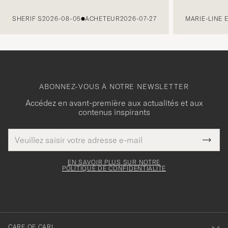
PRÉCÉDENT
SHERIF S
2026-08-05
ACHETEUR
2026-07-27
MARIE-LINE 
ABONNEZ-VOUS À NOTRE NEWSLETTER
Accédez en avant-première aux actualités et aux
contenus inspirants
Adresse
Merci
Ce
de
Submi
pour
champ
courrier
Newsl
doit
électronique
votre
Form
EN SAVOIR PLUS SUR NOTRE
être
POLITIQUE DE CONFIDENTIALITÉ
inscription
rempli
à
notre
newsletter
CARE OF CARL