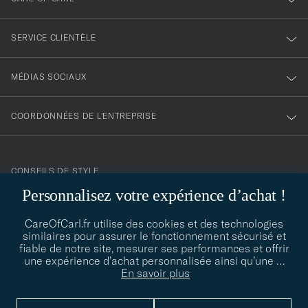
SERVICE CLIENTÈLE
MÉDIAS SOCIAUX
COORDONNÉES DE L'ENTREPRISE
CONSEILS DE STYLE
Personnalisez votre expérience d’achat !
Besoin d'aide pour trouver votre style ? Laissez-nous vous guider,
contact@careofcarl.com
nous sommes heureux de vous aider !
CareOfCarl.fr utilise des cookies et des technologies
similaires pour assurer le fonctionnement sécurisé et
CONSEILS DE STYLE
fiable de notre site, mesurer ses performances et offrir
une expérience d’achat personnalisée ainsi qu’une
…
En savoir plus
© Care of Carl 2026