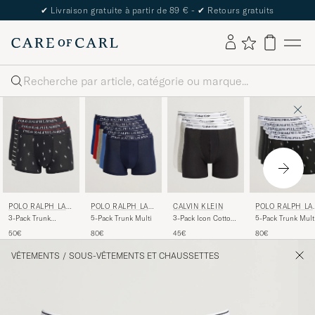
✔
Livraison gratuite à partir de 89 € -
✔
Retours gratuits
Rechercher
POLO RALPH LAU
POLO RALPH LAU
CALVIN KLEIN
POLO RALPH LA
REN
REN
REN
3-Pack Trunk
5-Pack Trunk Multi
3-Pack Icon Cotton
5-Pack Trunk Mult
Black/Stripe/Pony
Stretch Boxer Brief
50€
80€
45€
80€
White/Black/Grey
VÊTEMENTS
/
SOUS-VÊTEMENTS ET CHAUSSETTES