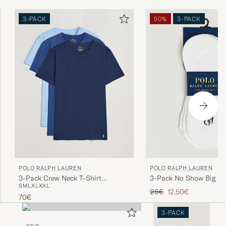
3-PACK
50%
3-PACK
POLO RALPH LAUREN
POLO RALPH LAUREN
3-Pack Crew Neck T-Shirt
3-Pack No Show Big Po
S
M
L
XL
XXL
Navy/Light Navy/Elite Blue
Socks White
Prix ordinaire
Prix réduit
25€
12,50€
70€
3-PACK