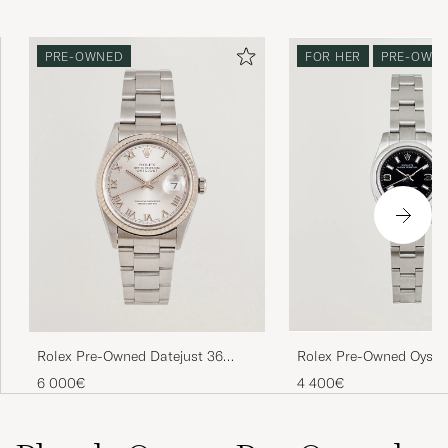
PRE-OWNED
FOR HER
PRE-OWN
Rolex Pre-Owned Datejust 36
Rolex Pre-Owned Oyster
16234
6 000€
4 400€