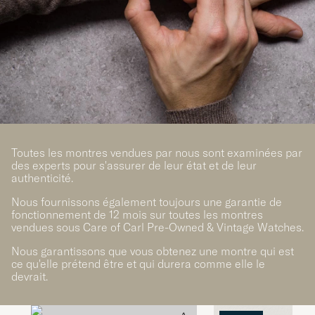
Toutes les montres vendues par nous sont examinées par
des experts pour s'assurer de leur état et de leur
authenticité.
Nous fournissons également toujours une garantie de
fonctionnement de 12 mois sur toutes les montres
vendues sous Care of Carl Pre-Owned & Vintage Watches.
Nous garantissons que vous obtenez une montre qui est
ce qu'elle prétend être et qui durera comme elle le
devrait.