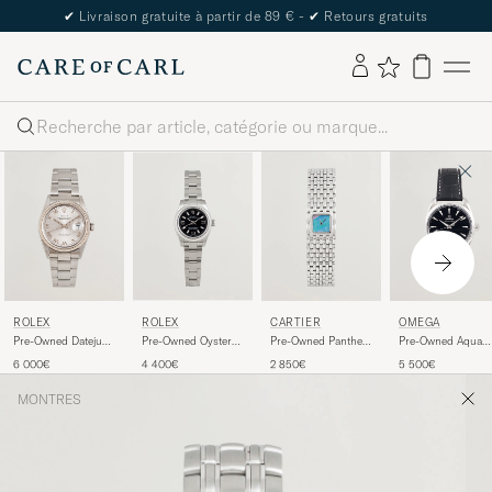
✔
Livraison gratuite à partir de 89 € -
✔
Retours gratuits
Rechercher
ROLEX
ROLEX
CARTIER
OMEGA
Pre-Owned Datejust
Pre-Owned Oyster
Pre-Owned Panthere
Pre-Owned Aqua
36 16234
Perpetual
Ruban
Terra
6 000€
4 400€
2 850€
5 500€
MONTRES