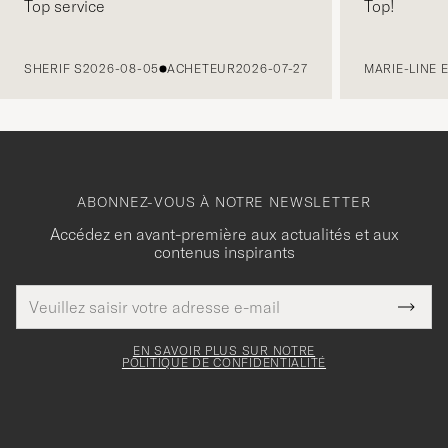
Top service
Top!
PRÉCÉDENT
SHERIF S
2026-08-05
ACHETEUR
2026-07-27
MARIE-LINE 
ABONNEZ-VOUS À NOTRE NEWSLETTER
Accédez en avant-première aux actualités et aux
contenus inspirants
Adresse
Merci
Ce
de
Submi
pour
champ
courrier
Newsl
doit
électronique
votre
Form
EN SAVOIR PLUS SUR NOTRE
être
POLITIQUE DE CONFIDENTIALITÉ
inscription
rempli
à
notre