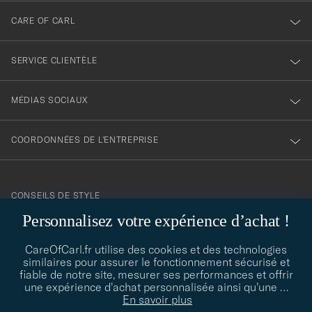
newsletter
CARE OF CARL
SERVICE CLIENTÈLE
MÉDIAS SOCIAUX
COORDONNÉES DE L'ENTREPRISE
CONSEILS DE STYLE
Personnalisez votre expérience d’achat !
Besoin d'aide pour trouver votre style ? Laissez-nous vous guider,
contact@careofcarl.com
nous sommes heureux de vous aider !
CareOfCarl.fr utilise des cookies et des technologies
similaires pour assurer le fonctionnement sécurisé et
CONSEILS DE STYLE
fiable de notre site, mesurer ses performances et offrir
une expérience d’achat personnalisée ainsi qu’une
…
En savoir plus