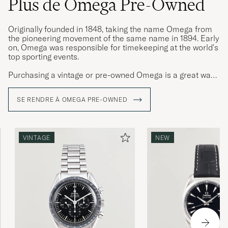
Plus de Omega Pre-Owned
Originally founded in 1848, taking the name Omega from
the pioneering movement of the same name in 1894. Early
on, Omega was responsible for timekeeping at the world's
top sporting events.
Purchasing a vintage or pre-owned Omega is a great way
to get an Omega watch with patina, exciting provenance
and character. Few quality watches have as much
SE RENDRE À OMEGA PRE-OWNED
personality as steel Omega watches.
VINTAGE
NEW