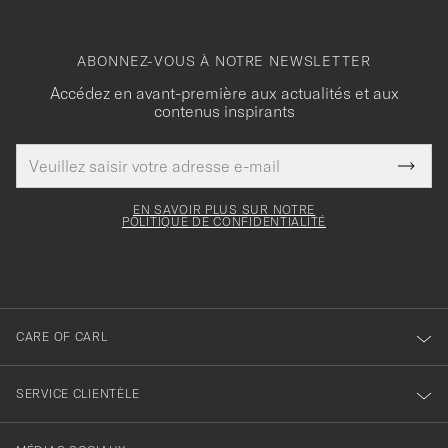
ABONNEZ-VOUS À NOTRE NEWSLETTER
Accédez en avant-première aux actualités et aux
contenus inspirants
Adresse
Merci
Ce
de
Submi
pour
champ
courrier
Newsl
doit
électronique
votre
Form
EN SAVOIR PLUS SUR NOTRE
être
POLITIQUE DE CONFIDENTIALITÉ
inscription
rempli
à
notre
newsletter
CARE OF CARL
SERVICE CLIENTÈLE