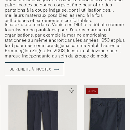
paire. Incotex se donne corps et âme pour offrir des
pantalons à la coupe inégalée, dont l'utilisation des
meilleurs matériaux possibles les rend à la fois
esthétiques et extrêmement confortables.
Incotex a été fondée à Venise en 1951 et a débuté comme
fournisseur de pantalons pour d'autres marques et
organisations, par exemple la marine américaine
stationnée au même endroit dans les années 1950 et plus
tard pour des noms prestigieux comme Ralph Lauren et
Ermenegildo Zegna. En 2003, Incotex est devenue une
marque indépendante au sein du groupe de mode
Slowear. Les pantalons Incotex offrent un niveau de coupe
comparable à celui d'un vêtement sur mesure et sont
SE RENDRE À INCOTEX
donc proposés sans ourlet pour être cousus selon les
goûts de chaque client.
40%