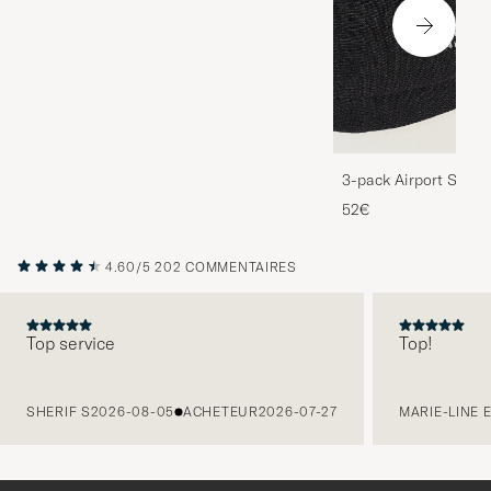
3-pack Airport Socks
Melange
52€
4.60/5
202 COMMENTAIRES
Top service
Top!
PRÉCÉDENT
SHERIF S
2026-08-05
ACHETEUR
2026-07-27
MARIE-LINE 