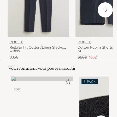
INCOTEX
INCOTEX
Regular Fit Cotton/Linen Slacks
Cotton Poplin Shorts N
W30
33
54
Navy
Prix ordinaire
Prix réduit
335€
310€
186€
Voici comment vous pouvez assortir
3-PACK
55€