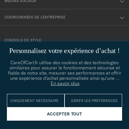
MÉDIAS SOCIAUX
COORDONNÉES DE L'ENTREPRISE
CONSEILS DE STYLE
Personnalisez votre expérience d’achat !
Besoin d'aide pour trouver votre style ? Laissez-nous vous guider,
contact@careofcarl.com
nous sommes heureux de vous aider !
CareOfCarl.fr utilise des cookies et des technologies
similaires pour assurer le fonctionnement sécurisé et
CONSEILS DE STYLE
fiable de notre site, mesurer ses performances et offrir
une expérience d’achat personnalisée ainsi qu’une
…
En savoir plus
© Care of Carl 2026
UNIQUEMENT NÉCESSAIRE
GÉRER LES PRÉFÉRENCES
ACCEPTER TOUT