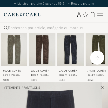
✔
Livraison gratuite à partir de 89 € -
✔
Retours gratuits
Rechercher
JACOB COHËN
JACOB COHËN
JACOB COHËN
JACOB COHËN
Bard 5-Pocket
Bard 5-Pocket
Bard 5-Pocket
Bard 5-Pocket
Medium Corduroy
Medium Corduroy
Medium Corduroy
Medium Corduroy
485€
485€
485€
485€
Trousers Taupe
Trousers Brown
Trousers Navy
Trousers Green
VÊTEMENTS
/
PANTALONS