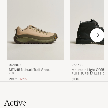
DANNER
DANNER
Mountain Light GORE-
MTN45 Nubuck Trail Shoe
PLUSIEURS TAILLES DI
41,5
Black
Beige/Green
Prix ordinaire
Prix réduit
250€
125€
510€
Active