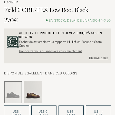
DANNER
Field GORE-TEX Low Boot Black
270€
EN STOCK, DÉLAI DE LIVRAISON 1-3 JO
ACHETEZ LE PRODUIT ET RECEVEZ JUSQU'À
41€
EN
RETOUR
L’achat de cet article vous rapporte
14-41€
en Passport Store
Credits.
Connectez-vous ou inscrivez-vous maintenant
En savoir plus
DISPONIBLE ÉGALEMENT DANS CES COLORIS
US8 -
US8,5 -
US9 -
US11 -
EU41,5
EU42
EU43
EU45