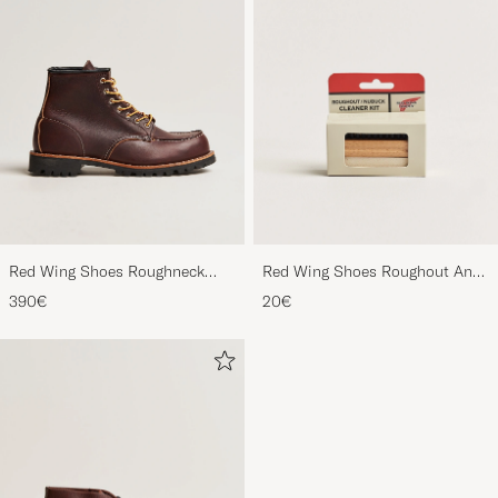
Red Wing Shoes Roughneck
Red Wing Shoes Roughout And
Boot Briar Oil Slick Leather
Nubuck Cleaner Kit
390€
20€