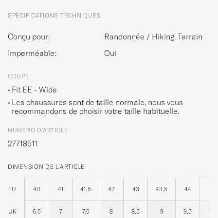
SPÉCIFICATIONS TECHNIQUES
Conçu pour:
Randonnée / Hiking, Terrain
Imperméable:
Oui
COUPE
Fit EE - Wide
Les chaussures sont de taille normale, nous vous
recommandons de choisir votre taille habituelle.
NUMÉRO D'ARTICLE
27718511
DIMENSION DE L'ARTICLE
EU
40
41
41,5
42
43
43,5
44
45
UK
6,5
7
7,5
8
8,5
9
9,5
10,