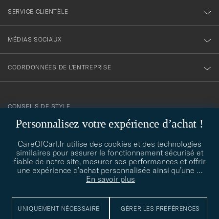
SERVICE CLIENTÈLE
MÉDIAS SOCIAUX
COORDONNÉES DE L'ENTREPRISE
CONSEILS DE STYLE
Personnalisez votre expérience d’achat !
Besoin d'aide pour trouver votre style ? Laissez-nous vous guider,
contact@careofcarl.com
nous sommes heureux de vous aider !
CareOfCarl.fr utilise des cookies et des technologies
similaires pour assurer le fonctionnement sécurisé et
CONSEILS DE STYLE
fiable de notre site, mesurer ses performances et offrir
une expérience d’achat personnalisée ainsi qu’une
…
En savoir plus
© Care of Carl 2026
UNIQUEMENT NÉCESSAIRE
GÉRER LES PRÉFÉRENCES