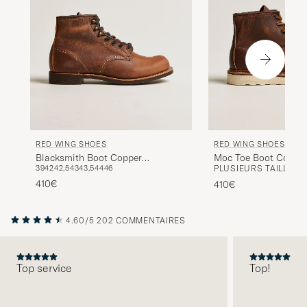
RED WING SHOES
RED WING SHOES
Blacksmith Boot Copper
Moc Toe Boot Coppe
39
42
42,5
43
43,5
44
46
PLUSIEURS TAILLES 
Rough/Though Leather
Rough/Though Leath
410€
410€
4.60/5
202 COMMENTAIRES
Top service
Top!
PRÉCÉDENT