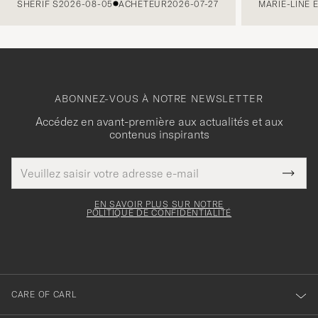
SHERIF S
2026-08-05
ACHETEUR
2026-07-27
MARIE-LINE 
ABONNEZ-VOUS À NOTRE NEWSLETTER
Accédez en avant-première aux actualités et aux
contenus inspirants
Adresse
Merci
Ce
de
Submi
pour
champ
courrier
Newsl
doit
électronique
votre
Form
EN SAVOIR PLUS SUR NOTRE
être
POLITIQUE DE CONFIDENTIALITÉ
inscription
rempli
à
notre
newsletter
CARE OF CARL