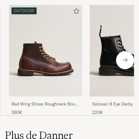
OUTDOOR
Red Wing Shoes Roughneck Boot
Solovair 8 Eye Derby Bo
Briar Oil Slick Leather
Shine
390€
220€
Plus de Danner