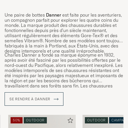
Une paire de bottes
Danner
est faite pour les aventuriers,
un compagnon parfait pour explorer les quatre coins du
monde. La marque produit des chaussures durables et
fonctionnelles depuis près d'un siècle maintenant,
utilisant régulièrement des éléments Gore-Tex® et des
semelles Vibram®. Nombre de ses modèles sont toujours
fabriqués à la main à Portland, aux États-Unis, avec des
designs intemporels et une qualité irréprochable.
Charles Danner a fondé sa marque éponyme en 1932,
après avoir été fasciné par les possibilités offertes par le
nord-ouest du Pacifique, alors relativement inexploré. Les
modèles intemporels de ses chaussures résistantes ont
été inspirés par les paysages majestueux et imposants de
la région et par les besoins des bûcherons qui
travaillaient dans ses forêts sans fin. Les chaussures
résistantes de Danner sont conçues pour un usage
régulier, même dans les environnements les plus rudes,
SE RENDRE À DANNER
ce qui en fait le choix naturel du véritable pionnier.
50%
OUTDOOR
OUTDOOR
CAMPAG