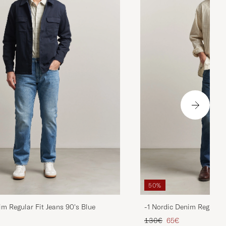
50%
im Regular Fit Jeans 90's Blue
-1 Nordic Denim Regular 
duit
Prix ordinaire
Prix réduit
130€
65€