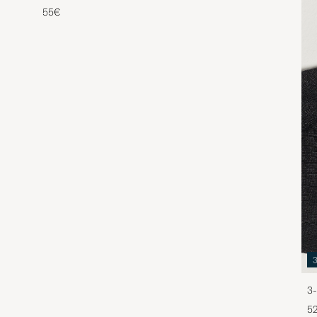
55€
3-
5