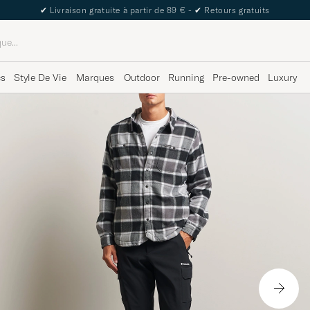
✔
Livraison gratuite à partir de 89 € -
✔
Retours gratuits
cs
Style De Vie
Marques
Outdoor
Running
Pre-owned
Luxury