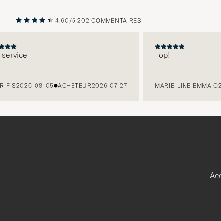
4.60/5
202 COMMENTAIRES
PRÉCÉDENT
SUIVANT
ervice
Top!
F S
2026-08-05
ACHETEUR
2026-07-27
MARIE-LINE EMMA O
20
Acc
Merci
pour