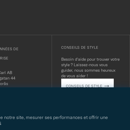
CONSEILS DE STYLE
NNÉES DE
PRISE
Besoin d'aide pour trouver votre
style ? Laissez-nous vous
guider, nous sommes heureux
Carl AB
de vous aider !
gatan 44
orås
CONSEILS DE STYLE
 556800-5739
(0)10-707 95 80
careofcarl.com
ours: Mon-Fri, 9AM -
T/CEST
de notre site, mesurer ses performances et offrir une
s