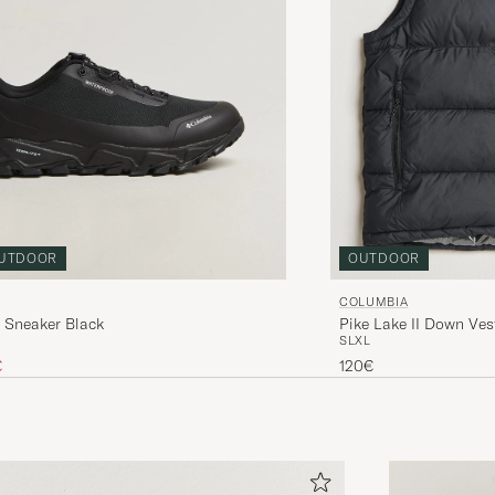
OUTDOOR
UTDOOR
COLUMBIA
Pike Lake II Down Ves
l Sneaker Black
S
L
XL
ire
 réduit
120€
€