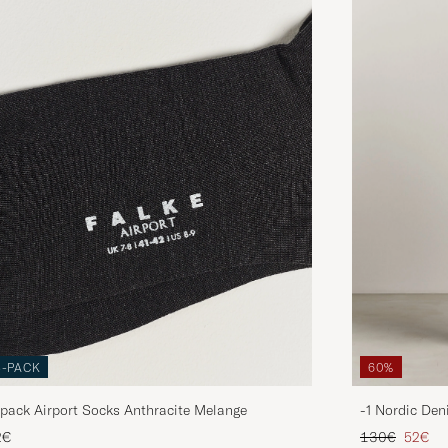
3-PACK
60%
pack Airport Socks Anthracite Melange
-1 Nordic Den
Prix ordinaire
Prix ré
2€
130€
52€