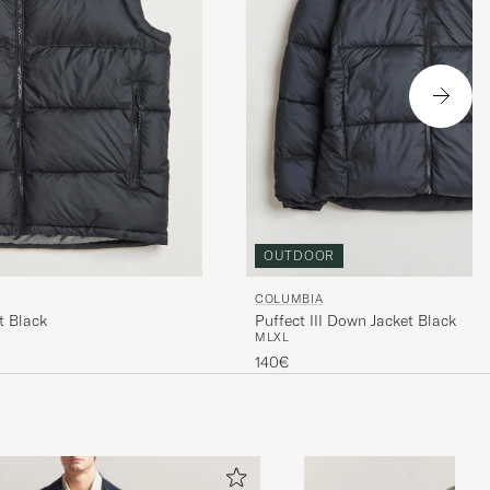
OUTDOOR
COLUMBIA
t Black
Puffect III Down Jacket Black
M
L
XL
140€