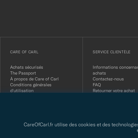
votre
inscription
à
notre
newsletter
CARE OF CARL
SERVICE CLIENTÈLE
Achats sécurisés
Informations concernan
The Passport
achats
À propos de Care of Carl
Contactez-nous
Conditions générales
FAQ
d'utilisation
Retourner votre achat
Presse
Avis clients
Politique de confidentialité
Carte-cadeau
Rapport de durabilité
CareOfCarl.fr utilise des cookies et des technologie