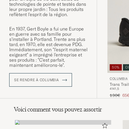
technologies de pointe et testés dans
leur propre jardin : Tous les produits
reflètent l'esprit de la région.
En 1937, Gert Boyle a fui une Europe
en guerre avec sa famille pour
s'installer à Portland. Trente ans plus
tard, en 1970, elle est devenue PDG.
Immédiatement, son "l'esprit maternel
exigeant" a imprégné l'entreprise et
ses produits : "C'est parfait,
maintenant améliorons-le".
50%
O
COLUMBIA
SE RENDRE À COLUMBIA
Trans Trai
41
41,5
Prix ordina
Prix
130€
65
Voici comment vous pouvez assortir