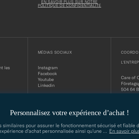
doit
électronique
Form
EN SAVOIR PLUS SUR NOTRE
être
POLITIQUE DE CONFIDENTIALITÉ
rempli
MÉDIAS SOCIAUX
COORDO
L'ENTRE
t les
Instagram
Facebook
Care of 
Youtube
Företags
Linkedin
504 64 B
Org. nr:
Tel:
+46 
E-mail:
Personnalisez votre expérience d’achat !
contact@
Office h
5PM CE
s similaires pour assurer le fonctionnement sécurisé et fiable 
expérience d’achat personnalisée ainsi qu’une
…
En savoir plu