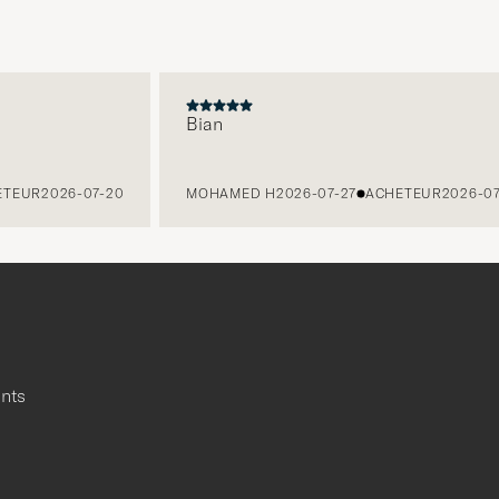
Bian
EUR
2026-07-20
MOHAMED H
2026-07-27
ACHETEUR
2026-07-1
ants
r