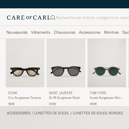
Rechercher
Nouveautés
Vêtements
Chaussures
Accessoires
Montres
Sa
SAINT LAURENT
TOM FORD
CHIMI
SL 28 Sunglasses Black
Aurele Sunglasses Shiny
Ciro Sunglasses Tortoise
Beige/Blue
340€
360€
180€
ACCESSOIRES
/
LUNETTES DE SOLEIL
/
LUNETTES DE SOLEIL RONDES