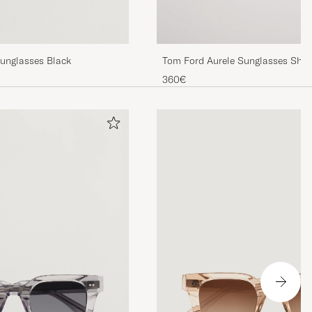
Sunglasses Black
Tom Ford Aurele Sunglasses Shin
360€