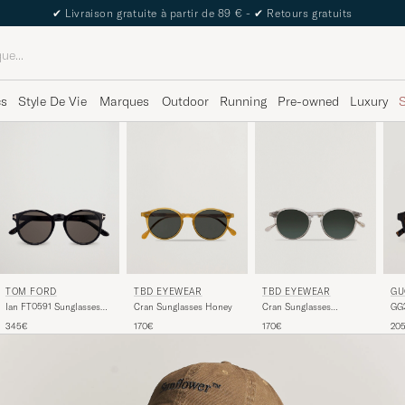
✔
Livraison gratuite à partir de 89 € -
✔
Retours gratuits
cs
Style De Vie
Marques
Outdoor
Running
Pre-owned
Luxury
TOM FORD
TBD EYEWEAR
TBD EYEWEAR
GU
Ian FT0591 Sunglasses
Cran Sunglasses Honey
Cran Sunglasses
GG2
Shiny Black
Transparent
Ha
345€
170€
170€
20