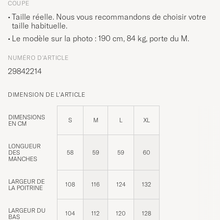
COUPE
Taille réelle. Nous vous recommandons de choisir votre
taille habituelle.
Le modèle sur la photo : 190 cm, 84 kg, porte du
M
.
NUMÉRO D'ARTICLE
29842214
DIMENSION DE L'ARTICLE
DIMENSIONS
S
M
L
XL
EN CM
LONGUEUR
DES
58
59
59
60
MANCHES
LARGEUR DE
108
116
124
132
LA POITRINE
LARGEUR DU
104
112
120
128
BAS