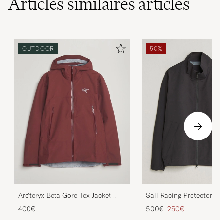
Articles similaires
articles
OUTDOOR
50%
Arc'teryx Beta Gore-Tex Jacket
Sail Racing Protector 
Mars
Jacket Carbon
Prix ordinaire
Prix réduit
400€
500€
250€