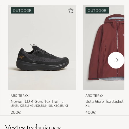
OUTDOOR
OUTDOOR
ARC'TERYX
ARC'TERYX
Norvan LD 4 Gore Tex Trail
Beta Gore-Tex Jacket M
UK8
UK8,5
UK9
UK9,5
UK10
UK10,5
UK11
XL
Running Sneaker Black
200€
400€
Vestes techniques