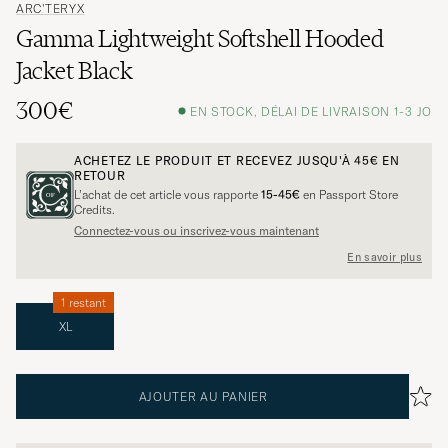
ARC'TERYX
Gamma Lightweight Softshell Hooded
Jacket Black
300€
EN STOCK, DÉLAI DE LIVRAISON 1-3 JO
ACHETEZ LE PRODUIT ET RECEVEZ JUSQU'À
45€
EN
RETOUR
L’achat de cet article vous rapporte
15-45€
en Passport Store
Credits.
Connectez-vous ou inscrivez-vous maintenant
En savoir plus
1 restant
XL
AJOUTER AU PANIER