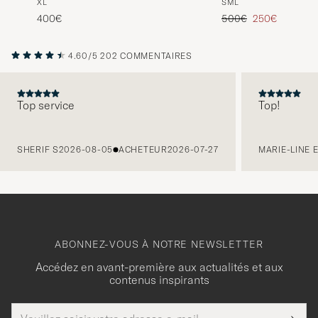
XL
S
M
L
Carbon
Prix ordinaire
Prix réduit
400€
500€
250€
4.60/5
202 COMMENTAIRES
Top service
Top!
PRÉCÉDENT
SHERIF S
2026-08-05
ACHETEUR
2026-07-27
MARIE-LINE 
ABONNEZ-VOUS À NOTRE NEWSLETTER
Accédez en avant-première aux actualités et aux
contenus inspirants
Adresse
Merci