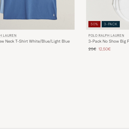
50%
3-PACK
POLO RALPH LAUREN
H LAUREN
3-Pack No Show Big 
ew Neck T-Shirt White/Blue/Light Blue
Prix ordinaire
Prix réduit
25€
12,50€