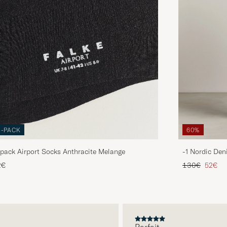
3-PACK
60%
pack Airport Socks Anthracite Melange
-1 Nordic Den
Prix ordinaire
Prix ré
2€
130€
52€