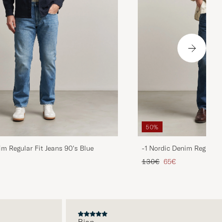
50%
im Regular Fit Jeans 90's Blue
-1 Nordic Denim Regular 
duit
Prix ordinaire
Prix réduit
130€
65€