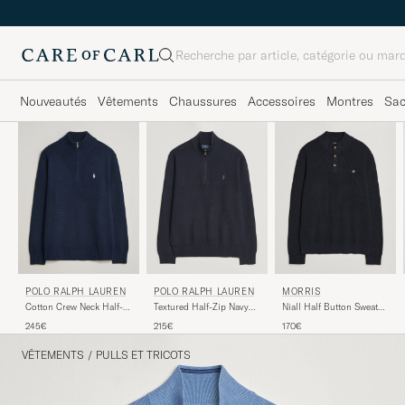
Rechercher
Nouveautés
Vêtements
Chaussures
Accessoires
Montres
Sa
POLO RALPH LAUREN
POLO RALPH LAUREN
MORRIS
Cotton Crew Neck Half-
Textured Half-Zip Navy
Niall Half Button Sweater
Zip Hunter Navy
Heather
Old Blue
245€
215€
170€
VÊTEMENTS
/
PULLS ET TRICOTS