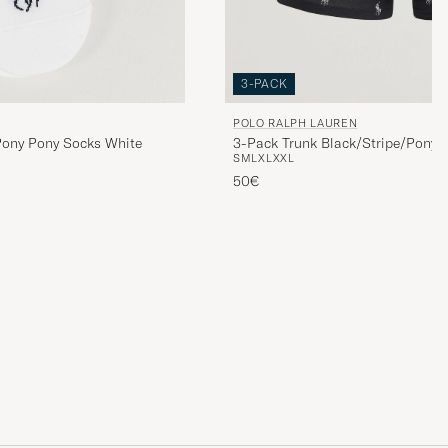
3-PACK
POLO RALPH LAUREN
Pony Pony Socks White
3-Pack Trunk Black/Stripe/Pony
S
M
L
XL
XXL
50€