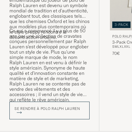
emblématique du joueur de polo de
Ralph Lauren est devenu un symbole
mondial de tradition et d'authenticité,
englobant tout, des classiques tels
que les chemises Oxford et les chinos
3-PACK
aux modèles plus contemporains où
Ce qui a commencé il y a plus de 50
le style preppy rencontre la
ans par une collection de cravates
POLO RALP
décontraction urbaine.
conçues personnellement par Ralph
3-Pack Cr
Lauren s'est développé pour englober
S
M
L
XL
XXL
tout un style de vie. Plus qu'une
70€
simple marque de mode, le nom
Ralph Lauren en est venu à définir le
style américain. Synonyme de haute
qualité et d'innovation constante en
matière de style et de marketing,
Ralph Lauren ne se contente pas de
vendre des vêtements et des
accessoires ; il vend un style de vie
qui reflète le rêve américain.
SE RENDRE À POLO RALPH LAUREN