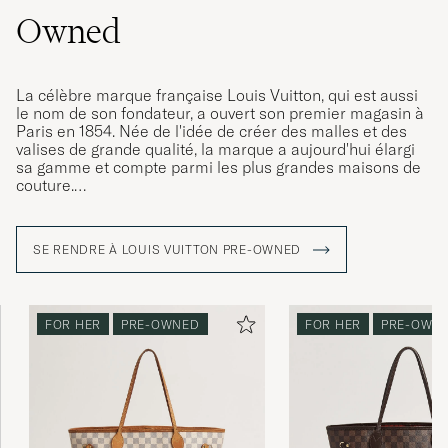
Owned
La célèbre marque française Louis Vuitton, qui est aussi
le nom de son fondateur, a ouvert son premier magasin à
Paris en 1854. Née de l'idée de créer des malles et des
valises de grande qualité, la marque a aujourd'hui élargi
sa gamme et compte parmi les plus grandes maisons de
couture.
Au fil des ans, Louis Vuitton a créé de nombreux modèles
emblématiques qui sont appréciés depuis des
SE RENDRE À LOUIS VUITTON PRE-OWNED
générations, dont le sac de week-end "Keepall". Le
"Keepall" est disponible dans une pléthore de designs
différents et surtout avec le monogramme LV
emblématique, immédiatement reconnaissable.
FOR HER
PRE-OWNED
FOR HER
PRE-OWN