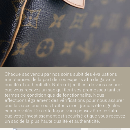
Chaque sac vendu par nos soins subit des évaluations
minutieuses de la part de nos experts afin de garantir
qualité et authenticité. Notre objectif est de vous assurer
que vous recevez un sac qui tient ses promesses tant en
termes de condition que de fonctionnalité. Nous
effectuons également des vérifications pour nous assurer
que les sacs que nous traitons n'ont jamais été signalés
comme volés. De cette façon, vous pouvez être certain
que votre investissement est sécurisé et que vous recevez
un sac de la plus haute qualité et authenticité.