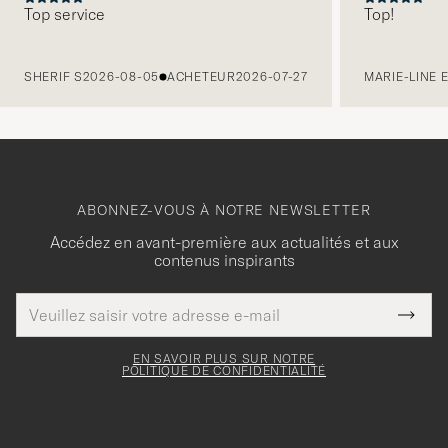
Top service
Top!
PRÉCÉDENT
SHERIF S
2026-08-05
ACHETEUR
2026-07-27
MARIE-LINE 
ABONNEZ-VOUS À NOTRE NEWSLETTER
Accédez en avant-première aux actualités et aux
contenus inspirants
Adresse
Merci
Ce
de
Submi
pour
champ
courrier
Newsl
doit
électronique
votre
Form
EN SAVOIR PLUS SUR NOTRE
être
POLITIQUE DE CONFIDENTIALITÉ
inscription
rempli
à
notre