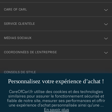
newsletter
CARE OF CARL
SERVICE CLIENTÈLE
MÉDIAS SOCIAUX
COORDONNÉES DE L'ENTREPRISE
CONSEILS DE STYLE
Personnalisez votre expérience d’achat !
Besoin d'aide pour trouver votre style ? Laissez-nous vous guider,
contact@careofcarl.com
nous sommes heureux de vous aider !
CareOfCarl.fr utilise des cookies et des technologies
similaires pour assurer le fonctionnement sécurisé et
CONSEILS DE STYLE
fiable de notre site, mesurer ses performances et offrir
une expérience d’achat personnalisée ainsi qu’une
…
En savoir plus