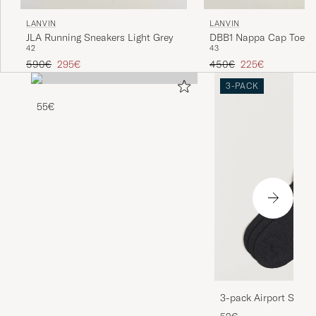
LANVIN
LANVIN
JLA Running Sneakers Light Grey
DBB1 Nappa Cap Toe S
42
43
White/Blue
Prix ordinaire
Prix réduit
Prix ordinaire
Prix réduit
590€
295€
450€
225€
3-PACK
55€
3-pack Airport Socks
Melange