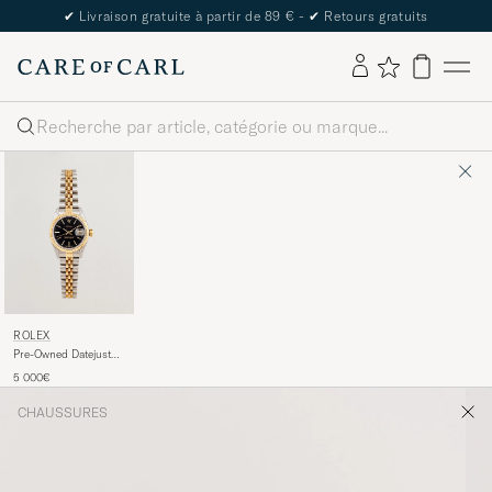
✔
Livraison gratuite à partir de 89 € -
✔
Retours gratuits
Rechercher
ROLEX
Pre-Owned Datejust
26
5 000€
CHAUSSURES