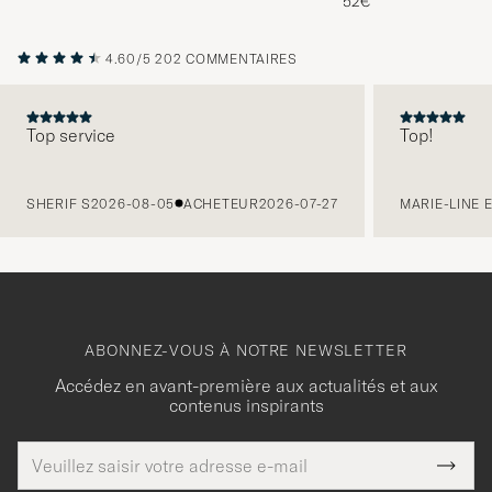
52€
4.60/5
202 COMMENTAIRES
Top service
Top!
PRÉCÉDENT
SHERIF S
2026-08-05
ACHETEUR
2026-07-27
MARIE-LINE 
ABONNEZ-VOUS À NOTRE NEWSLETTER
Accédez en avant-première aux actualités et aux
contenus inspirants
Adresse
Merci
Ce
de
Submi
pour
champ
courrier