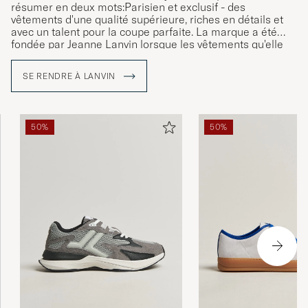
résumer en deux mots:Parisien et exclusif - des
vêtements d'une qualité supérieure, riches en détails et
avec un talent pour la coupe parfaite. La marque a été
fondée par Jeanne Lanvin lorsque les vêtements qu'elle
confectionnait pour sa petite fille ont commencé à attirer
l'attention et à être demandés. Sa première collection de
SE RENDRE À LANVIN
vêtements pour hommes a vu le jour en 1926.
50%
50%