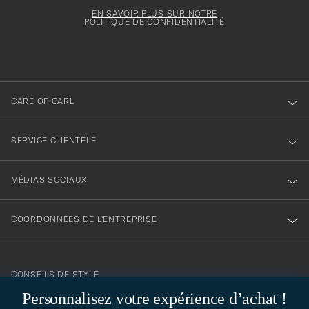
Newsl
doit
électronique
votre
Form
EN SAVOIR PLUS SUR NOTRE
être
POLITIQUE DE CONFIDENTIALITÉ
inscription
rempli
à
notre
newsletter
CARE OF CARL
SERVICE CLIENTÈLE
MÉDIAS SOCIAUX
COORDONNÉES DE L'ENTREPRISE
CONSEILS DE STYLE
Personnalisez votre expérience d’achat !
Besoin d'aide pour trouver votre style ? Laissez-nous vous guider,