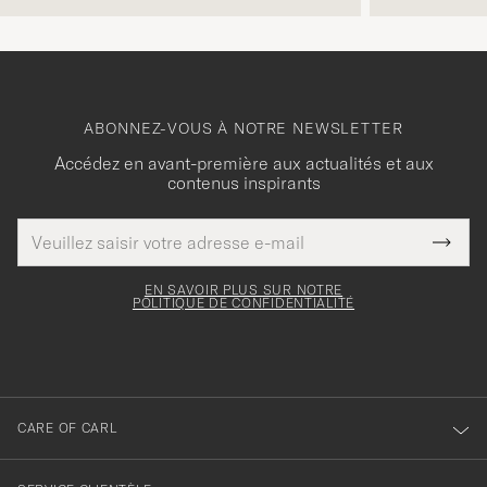
ABONNEZ-VOUS À NOTRE NEWSLETTER
Accédez en avant-première aux actualités et aux
contenus inspirants
Adresse
Merci
Ce
de
Submi
pour
champ
courrier
Newsl
doit
électronique
votre
Form
EN SAVOIR PLUS SUR NOTRE
être
POLITIQUE DE CONFIDENTIALITÉ
inscription
rempli
à
notre
newsletter
CARE OF CARL