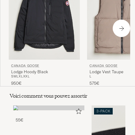
CANADA GOOSE
CANADA GOOSE
Lodge Hoody Black
Lodge Vest Taupe
S
M
L
XL
XXL
L
950€
575€
Voici comment vous pouvez assortir
3-PACK
55€