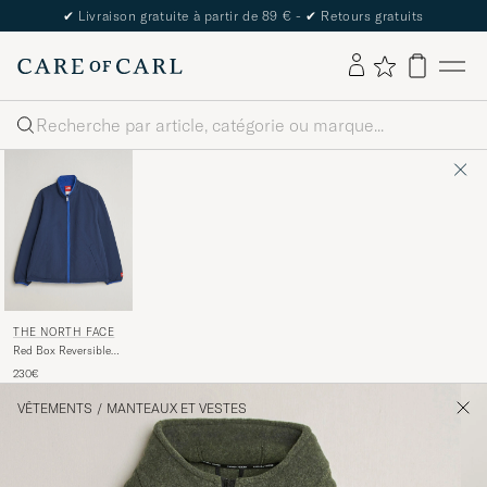
✔
Livraison gratuite à partir de 89 € -
✔
Retours gratuits
Rechercher
THE NORTH FACE
Red Box Reversible
Fleece Jacket Summit
230€
Navy
VÊTEMENTS
/
MANTEAUX ET VESTES