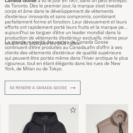
Canada Goose
a vu le jour en 1957, dans un petit entrepôt
de Toronto. Dès le premier jour, la marque s'est investie
corps et âme dans le développement de vêtements
d'extérieur innovants et sans compromis, combinant
parfaitement forme et fonction. Leur dévouement et leurs
efforts ont rapidement porté leurs fruits et la marque peut
aujourd'hui se targuer d'être un leader mondial dans la
production de vêtements d'extérieur exclusifs, même pour
La grande majorité des vestes de Canada Goose
les climats arctiques les plus rudes.
continuent d'être produites au Canada,afin d'offrir à ses
clients des vêtements d'extérieur de qualité supérieure
qui peuvent être portés même dans l'hiver arctique le plus
rigoureux, tout en étant élégants dans les rues de New
York, de Milan ou de Tokyo.
SE RENDRE À CANADA GOOSE