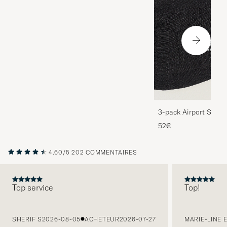
3-pack Airport Socks
Melange
52€
4.60/5
202 COMMENTAIRES
Top service
Top!
PRÉCÉDENT
SHERIF S
2026-08-05
ACHETEUR
2026-07-27
MARIE-LINE 