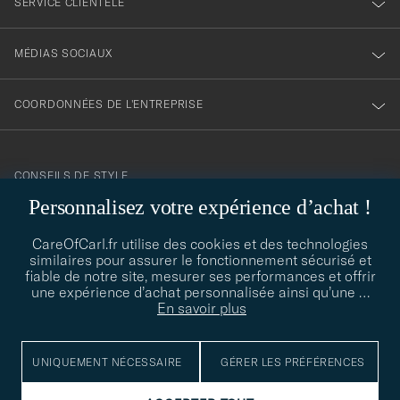
SERVICE CLIENTÈLE
MÉDIAS SOCIAUX
COORDONNÉES DE L'ENTREPRISE
CONSEILS DE STYLE
Personnalisez votre expérience d’achat !
Besoin d'aide pour trouver votre style ? Laissez-nous vous guider,
contact@careofcarl.com
nous sommes heureux de vous aider !
CareOfCarl.fr utilise des cookies et des technologies
similaires pour assurer le fonctionnement sécurisé et
CONSEILS DE STYLE
fiable de notre site, mesurer ses performances et offrir
une expérience d’achat personnalisée ainsi qu’une
…
En savoir plus
© Care of Carl 2026
UNIQUEMENT NÉCESSAIRE
GÉRER LES PRÉFÉRENCES