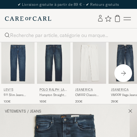
✔
Livraison gratuite à partir de 89 € -
✔
Retours gratuits
Rechercher
JEANERICA
LEVI'S
POLO RALPH LAU
JEANERICA
REN
CM002 Classic
511 Slim Jeans
Hampton Straight
VM009 Vega Jeans
Jeans Natural White
Haley's Comet Adv
Fit Low Str Jeans
Dark Blue Righe
200€
100€
165€
290€
Murphy Street
VÊTEMENTS
/
JEANS