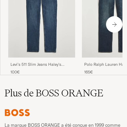
Levi's 511 Slim Jeans Haley's
Polo Ralph Lauren Ha
Comet Adv
Straight Fit Low Str Je
100€
165€
Street
Plus de BOSS ORANGE
La marque BOSS ORANGE a été conçue en 1999 comme