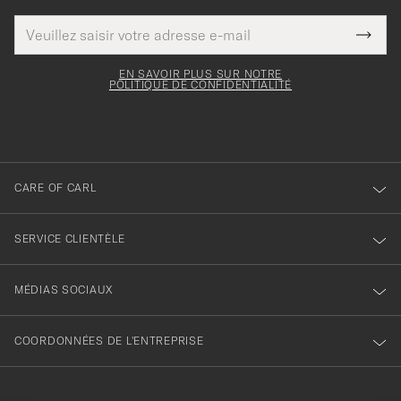
Adresse
Merci
Ce
de
Submi
pour
champ
courrier
Newsl
doit
électronique
votre
Form
EN SAVOIR PLUS SUR NOTRE
être
POLITIQUE DE CONFIDENTIALITÉ
inscription
rempli
à
notre
newsletter
CARE OF CARL
SERVICE CLIENTÈLE
MÉDIAS SOCIAUX
COORDONNÉES DE L'ENTREPRISE