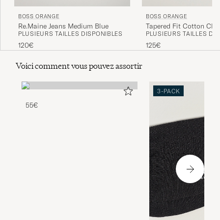
BOSS ORANGE
BOSS ORANGE
Re.Maine Jeans Medium Blue
Tapered Fit Cotton Chi
PLUSIEURS TAILLES DISPONIBLES
PLUSIEURS TAILLES DI
Blue
120€
125€
Voici comment vous pouvez assortir
3-PACK
55€