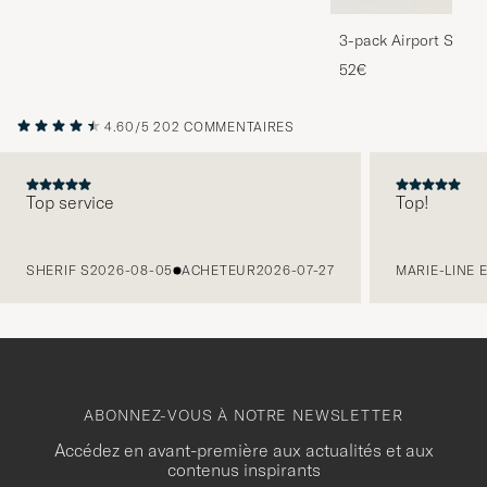
3-pack Airport Socks
Melange
52€
4.60/5
202 COMMENTAIRES
Top service
Top!
PRÉCÉDENT
SHERIF S
2026-08-05
ACHETEUR
2026-07-27
MARIE-LINE 
ABONNEZ-VOUS À NOTRE NEWSLETTER
Accédez en avant-première aux actualités et aux
contenus inspirants