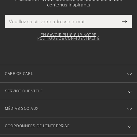
contenus inspirants
Adresse
Merci
Ce
de
Submi
pour
champ
courrier
Newsl
doit
électronique
votre
Form
EN SAVOIR PLUS SUR NOTRE
être
POLITIQUE DE CONFIDENTIALITÉ
inscription
rempli
à
notre
newsletter
CARE OF CARL
SERVICE CLIENTÈLE
MÉDIAS SOCIAUX
COORDONNÉES DE L'ENTREPRISE