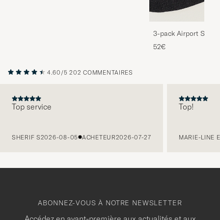
3-pack Airport Socks
Melange
52€
4.60/5
202 COMMENTAIRES
Top service
Top!
PRÉCÉDENT
SHERIF S
2026-08-05
ACHETEUR
2026-07-27
MARIE-LINE 
ABONNEZ-VOUS À NOTRE NEWSLETTER
Accédez en avant-première aux actualités et aux