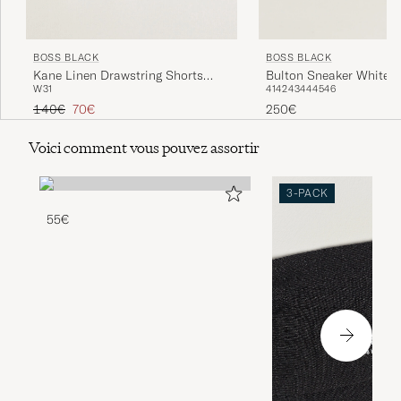
BOSS BLACK
BOSS BLACK
Bulton Sneaker White
Kane Linen Drawstring Shorts
41
42
43
44
45
46
W31
Open Beige
Prix ordinaire
Prix réduit
250€
140€
70€
Voici comment vous pouvez assortir
3-PACK
55€