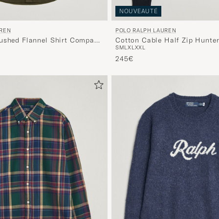
NOUVEAUTÉ
UREN
POLO RALPH LAUREN
ushed Flannel Shirt Company
Cotton Cable Half Zip Hunte
S
M
L
XL
XXL
245€