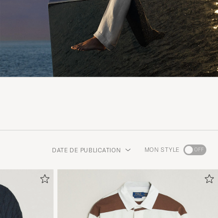
Rendez-
MON STYLE
DATE DE PUBLICATION
vous
dans
la
section
Conseils