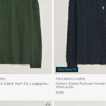
NOUVEAUTÉ
UREN
POLO RALPH LAUREN
e Cable Half Zip Lodgepole
Cotton Cable Pullo
XS
S
M
L
XL
XXL
215€