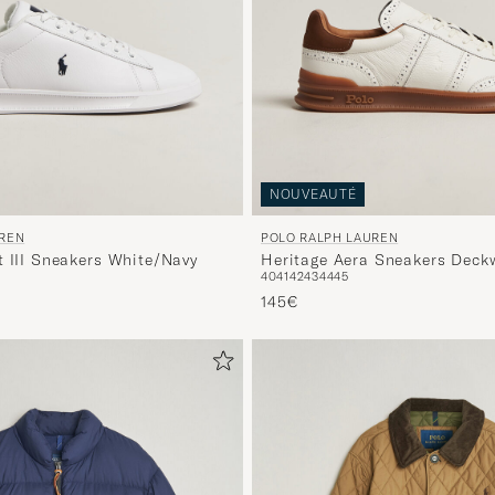
NOUVEAUTÉ
UREN
POLO RALPH LAUREN
t III Sneakers White/Navy
Heritage Aera Sneakers Deck
40
41
42
43
44
45
145€