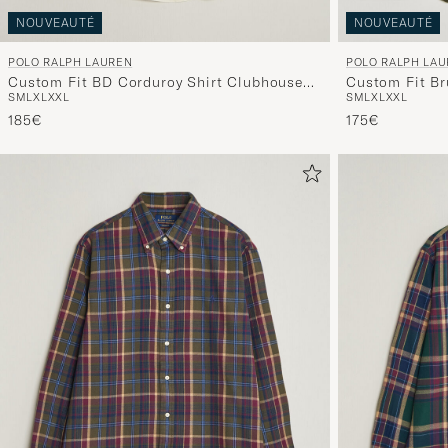
NOUVEAUTÉ
NOUVEAUTÉ
POLO RALPH LAUREN
POLO RALPH LA
Custom Fit BD Corduroy Shirt Clubhouse
Custom Fit Br
S
M
L
XL
XXL
S
M
L
XL
XXL
Cream
Olive
185€
175€