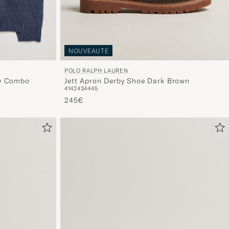
NOUVEAUTÉ
POLO RALPH LAUREN
vy Combo
Jett Apron Derby Shoe Dark Brown
41
42
43
44
45
245€