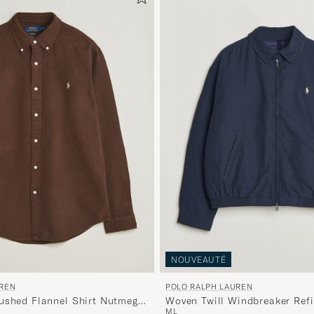
NOUVEAUTÉ
UREN
POLO RALPH LAUREN
ushed Flannel Shirt Nutmeg
Woven Twill Windbreaker Ref
M
L