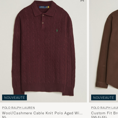
NOUVEAUTÉ
NOUVEAUTÉ
POLO RALPH LAUREN
POLO RALPH LA
Wool/Cashmere Cable Knit Polo Aged Wine
Custom Fit Br
M
L
S
M
L
XL
XXL