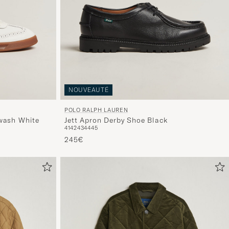
NOUVEAUTÉ
POLO RALPH LAUREN
wash White
Jett Apron Derby Shoe Black
41
42
43
44
45
245€