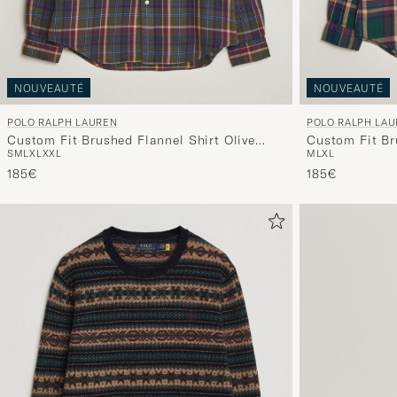
NOUVEAUTÉ
NOUVEAUTÉ
POLO RALPH LAUREN
POLO RALPH LA
Custom Fit Brushed Flannel Shirt Olive
Custom Fit Br
S
M
L
XL
XXL
M
L
XL
Berry
Burgundy
185€
185€