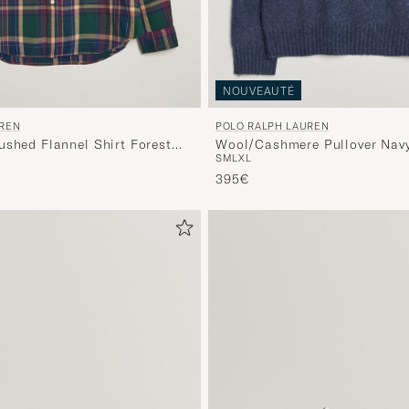
NOUVEAUTÉ
UREN
POLO RALPH LAUREN
ushed Flannel Shirt Forest
Wool/Cashmere Pullover Na
S
M
L
XL
395€