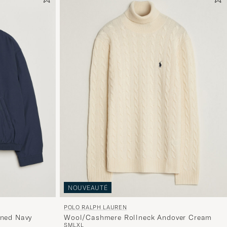
NOUVEAUTÉ
POLO RALPH LAUREN
ined Navy
Wool/Cashmere Rollneck Andover Cream
S
M
L
XL