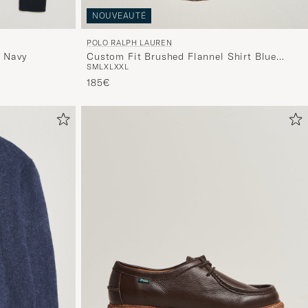
NOUVEAUTÉ
POLO RALPH LAUREN
r Navy
Custom Fit Brushed Flannel Shirt Blue
S
M
L
XL
XXL
Purple Heather
185€