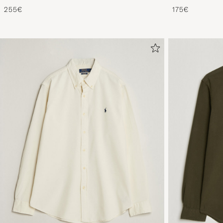
Heather
Brown
255€
175€