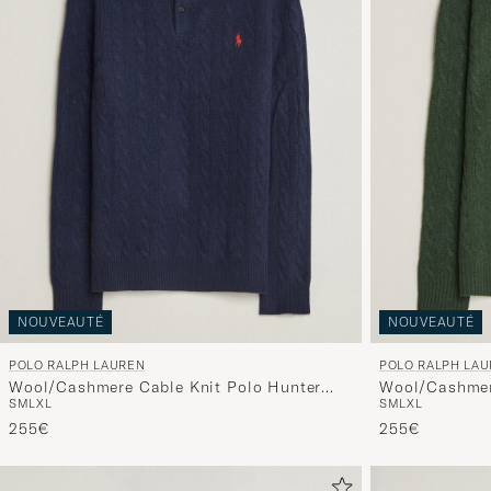
NOUVEAUTÉ
NOUVEAUTÉ
POLO RALPH LAUREN
POLO RALPH LA
Wool/Cashmere Cable Knit Polo Hunter
Wool/Cashmer
S
M
L
XL
S
M
L
XL
Navy
Pine Heather
255€
255€