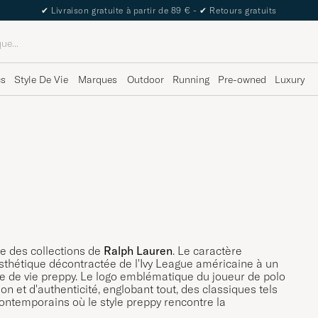
The Care of Carl Passport
cs
Style De Vie
Marques
Outdoor
Running
Pre-owned
Luxury
re des collections de
Ralph Lauren
. Le caractère
sthétique décontractée de l'Ivy League américaine à un
tyle de vie preppy. Le logo emblématique du joueur de polo
 et d'authenticité, englobant tout, des classiques tels
ontemporains où le style preppy rencontre la