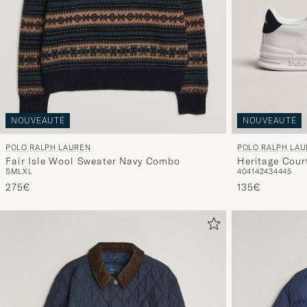
NOUVEAUTÉ
NOUVEAUTÉ
POLO RALPH LAUREN
POLO RALPH LA
Fair Isle Wool Sweater Navy Combo
Heritage Cour
S
M
L
XL
40
41
42
43
44
45
275€
135€